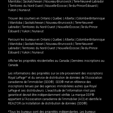
Manitoba
|
Saskatchewan
|
Nouveau-Brunswick
|
Terre-Neuve-et-Labrador
|
Territoires du Nord-Ouest
|
Nouvelle-Écosse
|
Île-du-Prince-Édouard
|
Yukon
|
Nunavut
.
Trouver des courtiers en
Ontario
|
Québec
|
Alberta
|
Colombie-Britannique
|
Manitoba
|
Saskatchewan
|
Nouveau-Brunswick
|
Terre-Neuve-et-
Labrador
|
Territoires du Nord-Ouest
|
Nouvelle-Écosse
|
Île-du-Prince-
Édouard
|
Yukon
|
Nunavut
Parcourir les bureaux en
Ontario
|
Québec
|
Alberta
|
Colombie-Britannique
|
Manitoba
|
Saskatchewan
|
Nouveau-Brunswick
|
Terre-Neuve-et-
Labrador
|
Territoires du Nord-Ouest
|
Nouvelle-Écosse
|
Île-du-Prince-
Édouard
|
Yukon
|
Nunavut
Afficher les propriétés résidentielles au Canada
|
Dernières inscriptions au
Canada
Les informations des propriétés sur ce site proviennent des inscriptions
Royal LePage
MD
et du service de distribution de données de l'Association
canadienne de l’immobilier (SDD®). SDD® met en référence des
inscriptions tenues par des agences immobilières autres que Royal
LePage et ses distributeurs. L'exactitude de l'information n'est pas
garantie et devrait être indépendamment vérifiée. La marque DDF®
appartient à l'Association canadienne de l’immobilier (ACI) et identifie le
REALTOR.ca Installation de distribution de données (SDD®).
*Tous les bureaux sont des propriétés indépendantes. Les bureaux