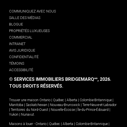
COMMUNIQUEZ AVEC NOUS
SALLE DES MÉDIAS
BLOGUE
PROPRIÉTÉS LUXUEUSES
COMMERCIAL
INTRANET
AVIS JURIDIQUE
CONFIDENTIALITÉ
TÉMOINS
ACCESSIBILITÉ
© SERVICES IMMOBILIERS BRIDGEMARQ
, 2026.
MD
TOUS DROITS RÉSERVÉS.
Trouver une maison
Ontario
|
Québec
|
Alberta
|
Colombie-Britannique
|
Manitoba
|
Saskatchewan
|
Nouveau-Brunswick
|
Terre-Neuve-et-Labrador
|
Territoires du Nord-Ouest
|
Nouvelle-Écosse
|
Île-du-Prince-Édouard
|
Yukon
|
Nunavut
.
Maisons à louer -
Ontario
|
Québec
|
Alberta
|
Colombie-Britannique
|