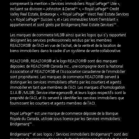
comprenant la mention « Services immobiliers Royal LePage
MD
Ltée »,
incluant sa division « Johnston & Daniel
MD
», « Royal LePage
MD
Credit
Valley Real Estate, Brokerage », « Royal LePage
MD
West Real Estate Services
», « Royal LePage
MD
Sussex », et « Les immeubles Mont-Tremblant »
appartiennent et sont gérés par Bridgemarq Real Estate Services
MD
.
Les marques de commerce MLS® ainsi que les logos qui s'y rapportent
désignent les services professionnels rendus par les membres
REALTORS® de l'ACI en vue de l'achat, de la vente et de la location de
biens immobiliers dans le cadre d'un système de vente collaborative.
REALTOR®, REALTORS® et le logo REALTOR® sont des marques
déposées de REALTOR® Canada Inc., une compagnie dont la National
Association of REALTORS® et l'Association canadienne de l’immobilier
sont propriétaires. Les marques de commerce REALTOR® servent à
distinguer les services immobiliers offerts par les courtiers et agents
immobilier en tant que membres de l'ACI. Les marques d'homologation
S.I.A.® /MLS®, Service inter-agences®, et leurs logos respectifs sont la
propriété de l'ACI, et ils servent à identifier les services immobiliers que
fournissent les courtiers et agents membres de l'ACI.
Royal LePage
MD
est une marque de commerce déposée de la Banque
Royale du Canada, utilisée sous licence par les Services immobiliers
Bridgemarq
MD
.
Bridgemarq
MD
et ses logos / Services immobiliers Bridgemarq
MD
sont des