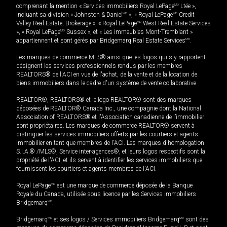
comprenant la mention « Services immobiliers Royal LePage
MD
Ltée »,
incluant sa division « Johnston & Daniel
MD
», « Royal LePage
MD
Credit
Valley Real Estate, Brokerage », « Royal LePage
MD
West Real Estate Services
», « Royal LePage
MD
Sussex », et « Les immeubles Mont-Tremblant »
appartiennent et sont gérés par Bridgemarq Real Estate Services
MD
.
Les marques de commerce MLS® ainsi que les logos qui s'y rapportent
désignent les services professionnels rendus par les membres
REALTORS® de l'ACI en vue de l'achat, de la vente et de la location de
biens immobiliers dans le cadre d'un système de vente collaborative.
REALTOR®, REALTORS® et le logo REALTOR® sont des marques
déposées de REALTOR® Canada Inc., une compagnie dont la National
Association of REALTORS® et l'Association canadienne de l’immobilier
sont propriétaires. Les marques de commerce REALTOR® servent à
distinguer les services immobiliers offerts par les courtiers et agents
immobilier en tant que membres de l'ACI. Les marques d'homologation
S.I.A.® /MLS®, Service inter-agences®, et leurs logos respectifs sont la
propriété de l'ACI, et ils servent à identifier les services immobiliers que
fournissent les courtiers et agents membres de l'ACI.
Royal LePage
MD
est une marque de commerce déposée de la Banque
Royale du Canada, utilisée sous licence par les Services immobiliers
Bridgemarq
MD
.
Bridgemarq
MD
et ses logos / Services immobiliers Bridgemarq
MD
sont des