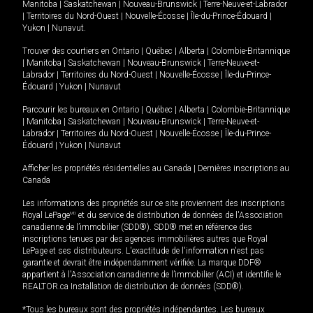
Manitoba
|
Saskatchewan
|
Nouveau-Brunswick
|
Terre-Neuve-et-Labrador
|
Territoires du Nord-Ouest
|
Nouvelle-Écosse
|
Île-du-Prince-Édouard
|
Yukon
|
Nunavut
.
Trouver des courtiers en
Ontario
|
Québec
|
Alberta
|
Colombie-Britannique
|
Manitoba
|
Saskatchewan
|
Nouveau-Brunswick
|
Terre-Neuve-et-
Labrador
|
Territoires du Nord-Ouest
|
Nouvelle-Écosse
|
Île-du-Prince-
Édouard
|
Yukon
|
Nunavut
Parcourir les bureaux en
Ontario
|
Québec
|
Alberta
|
Colombie-Britannique
|
Manitoba
|
Saskatchewan
|
Nouveau-Brunswick
|
Terre-Neuve-et-
Labrador
|
Territoires du Nord-Ouest
|
Nouvelle-Écosse
|
Île-du-Prince-
Édouard
|
Yukon
|
Nunavut
Afficher les propriétés résidentielles au Canada
|
Dernières inscriptions au
Canada
Les informations des propriétés sur ce site proviennent des inscriptions
Royal LePage
MD
et du service de distribution de données de l'Association
canadienne de l’immobilier (SDD®). SDD® met en référence des
inscriptions tenues par des agences immobilières autres que Royal
LePage et ses distributeurs. L'exactitude de l'information n'est pas
garantie et devrait être indépendamment vérifiée. La marque DDF®
appartient à l'Association canadienne de l’immobilier (ACI) et identifie le
REALTOR.ca Installation de distribution de données (SDD®).
*Tous les bureaux sont des propriétés indépendantes. Les bureaux