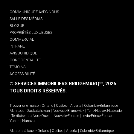
COMMUNIQUEZ AVEC NOUS
SALLE DES MÉDIAS
BLOGUE
PROPRIÉTÉS LUXUEUSES
COMMERCIAL
INTRANET
AVIS JURIDIQUE
CONFIDENTIALITÉ
TÉMOINS
ACCESSIBILITÉ
© SERVICES IMMOBILIERS BRIDGEMARQ
, 2026.
MD
TOUS DROITS RÉSERVÉS.
Trouver une maison
Ontario
|
Québec
|
Alberta
|
Colombie-Britannique
|
Manitoba
|
Saskatchewan
|
Nouveau-Brunswick
|
Terre-Neuve-et-Labrador
|
Territoires du Nord-Ouest
|
Nouvelle-Écosse
|
Île-du-Prince-Édouard
|
Yukon
|
Nunavut
.
Maisons à louer -
Ontario
|
Québec
|
Alberta
|
Colombie-Britannique
|