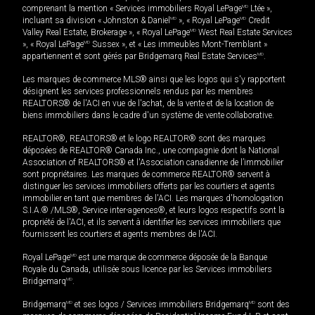
comprenant la mention « Services immobiliers Royal LePage
MD
Ltée »,
incluant sa division « Johnston & Daniel
MD
», « Royal LePage
MD
Credit
Valley Real Estate, Brokerage », « Royal LePage
MD
West Real Estate Services
», « Royal LePage
MD
Sussex », et « Les immeubles Mont-Tremblant »
appartiennent et sont gérés par Bridgemarq Real Estate Services
MD
.
Les marques de commerce MLS® ainsi que les logos qui s'y rapportent
désignent les services professionnels rendus par les membres
REALTORS® de l'ACI en vue de l'achat, de la vente et de la location de
biens immobiliers dans le cadre d'un système de vente collaborative.
REALTOR®, REALTORS® et le logo REALTOR® sont des marques
déposées de REALTOR® Canada Inc., une compagnie dont la National
Association of REALTORS® et l'Association canadienne de l’immobilier
sont propriétaires. Les marques de commerce REALTOR® servent à
distinguer les services immobiliers offerts par les courtiers et agents
immobilier en tant que membres de l'ACI. Les marques d'homologation
S.I.A.® /MLS®, Service inter-agences®, et leurs logos respectifs sont la
propriété de l'ACI, et ils servent à identifier les services immobiliers que
fournissent les courtiers et agents membres de l'ACI.
Royal LePage
MD
est une marque de commerce déposée de la Banque
Royale du Canada, utilisée sous licence par les Services immobiliers
Bridgemarq
MD
.
Bridgemarq
MD
et ses logos / Services immobiliers Bridgemarq
MD
sont des