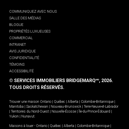
COMMUNIQUEZ AVEC NOUS
SALLE DES MÉDIAS
BLOGUE
PROPRIÉTÉS LUXUEUSES
COMMERCIAL
INTRANET
AVIS JURIDIQUE
CONFIDENTIALITÉ
TÉMOINS
ACCESSIBILITÉ
© SERVICES IMMOBILIERS BRIDGEMARQ
, 2026.
MD
TOUS DROITS RÉSERVÉS.
Trouver une maison
Ontario
|
Québec
|
Alberta
|
Colombie-Britannique
|
Manitoba
|
Saskatchewan
|
Nouveau-Brunswick
|
Terre-Neuve-et-Labrador
|
Territoires du Nord-Ouest
|
Nouvelle-Écosse
|
Île-du-Prince-Édouard
|
Yukon
|
Nunavut
.
Maisons à louer -
Ontario
|
Québec
|
Alberta
|
Colombie-Britannique
|