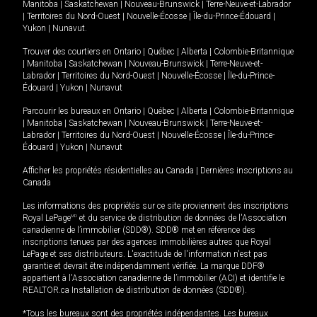
Manitoba
|
Saskatchewan
|
Nouveau-Brunswick
|
Terre-Neuve-et-Labrador
|
Territoires du Nord-Ouest
|
Nouvelle-Écosse
|
Île-du-Prince-Édouard
|
Yukon
|
Nunavut
.
Trouver des courtiers en
Ontario
|
Québec
|
Alberta
|
Colombie-Britannique
|
Manitoba
|
Saskatchewan
|
Nouveau-Brunswick
|
Terre-Neuve-et-
Labrador
|
Territoires du Nord-Ouest
|
Nouvelle-Écosse
|
Île-du-Prince-
Édouard
|
Yukon
|
Nunavut
Parcourir les bureaux en
Ontario
|
Québec
|
Alberta
|
Colombie-Britannique
|
Manitoba
|
Saskatchewan
|
Nouveau-Brunswick
|
Terre-Neuve-et-
Labrador
|
Territoires du Nord-Ouest
|
Nouvelle-Écosse
|
Île-du-Prince-
Édouard
|
Yukon
|
Nunavut
Afficher les propriétés résidentielles au Canada
|
Dernières inscriptions au
Canada
Les informations des propriétés sur ce site proviennent des inscriptions
Royal LePage
MD
et du service de distribution de données de l'Association
canadienne de l’immobilier (SDD®). SDD® met en référence des
inscriptions tenues par des agences immobilières autres que Royal
LePage et ses distributeurs. L'exactitude de l'information n'est pas
garantie et devrait être indépendamment vérifiée. La marque DDF®
appartient à l'Association canadienne de l’immobilier (ACI) et identifie le
REALTOR.ca Installation de distribution de données (SDD®).
*Tous les bureaux sont des propriétés indépendantes. Les bureaux