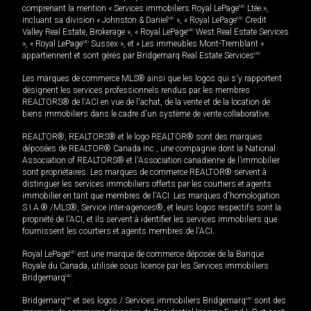
comprenant la mention « Services immobiliers Royal LePage
MD
Ltée »,
incluant sa division « Johnston & Daniel
MD
», « Royal LePage
MD
Credit
Valley Real Estate, Brokerage », « Royal LePage
MD
West Real Estate Services
», « Royal LePage
MD
Sussex », et « Les immeubles Mont-Tremblant »
appartiennent et sont gérés par Bridgemarq Real Estate Services
MD
.
Les marques de commerce MLS® ainsi que les logos qui s'y rapportent
désignent les services professionnels rendus par les membres
REALTORS® de l'ACI en vue de l'achat, de la vente et de la location de
biens immobiliers dans le cadre d'un système de vente collaborative.
REALTOR®, REALTORS® et le logo REALTOR® sont des marques
déposées de REALTOR® Canada Inc., une compagnie dont la National
Association of REALTORS® et l'Association canadienne de l’immobilier
sont propriétaires. Les marques de commerce REALTOR® servent à
distinguer les services immobiliers offerts par les courtiers et agents
immobilier en tant que membres de l'ACI. Les marques d'homologation
S.I.A.® /MLS®, Service inter-agences®, et leurs logos respectifs sont la
propriété de l'ACI, et ils servent à identifier les services immobiliers que
fournissent les courtiers et agents membres de l'ACI.
Royal LePage
MD
est une marque de commerce déposée de la Banque
Royale du Canada, utilisée sous licence par les Services immobiliers
Bridgemarq
MD
.
Bridgemarq
MD
et ses logos / Services immobiliers Bridgemarq
MD
sont des