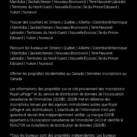
Manitoba
|
Saskatchewan
|
Nouveau-Brunswick
|
Terre-Neuve-et-Labrador
|
Territoires du Nord-Ouest
|
Nouvelle-Écosse
|
Île-du-Prince-Édouard
|
Yukon
|
Nunavut
.
Trouver des courtiers en
Ontario
|
Québec
|
Alberta
|
Colombie-Britannique
|
Manitoba
|
Saskatchewan
|
Nouveau-Brunswick
|
Terre-Neuve-et-
Labrador
|
Territoires du Nord-Ouest
|
Nouvelle-Écosse
|
Île-du-Prince-
Édouard
|
Yukon
|
Nunavut
Parcourir les bureaux en
Ontario
|
Québec
|
Alberta
|
Colombie-Britannique
|
Manitoba
|
Saskatchewan
|
Nouveau-Brunswick
|
Terre-Neuve-et-
Labrador
|
Territoires du Nord-Ouest
|
Nouvelle-Écosse
|
Île-du-Prince-
Édouard
|
Yukon
|
Nunavut
Afficher les propriétés résidentielles au Canada
|
Dernières inscriptions au
Canada
Les informations des propriétés sur ce site proviennent des inscriptions
Royal LePage
MD
et du service de distribution de données de l'Association
canadienne de l’immobilier (SDD®). SDD® met en référence des
inscriptions tenues par des agences immobilières autres que Royal
LePage et ses distributeurs. L'exactitude de l'information n'est pas
garantie et devrait être indépendamment vérifiée. La marque DDF®
appartient à l'Association canadienne de l’immobilier (ACI) et identifie le
REALTOR.ca Installation de distribution de données (SDD®).
*Tous les bureaux sont des propriétés indépendantes. Les bureaux