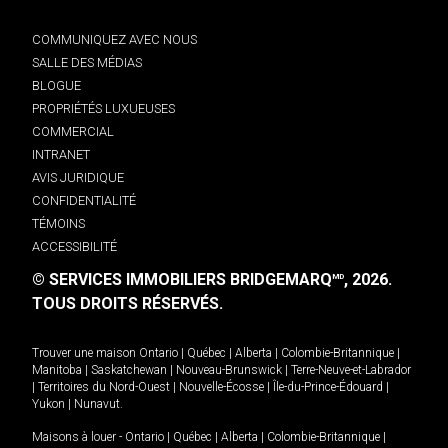
COMMUNIQUEZ AVEC NOUS
SALLE DES MÉDIAS
BLOGUE
PROPRIÉTÉS LUXUEUSES
COMMERCIAL
INTRANET
AVIS JURIDIQUE
CONFIDENTIALITÉ
TÉMOINS
ACCESSIBILITÉ
© SERVICES IMMOBILIERS BRIDGEMARQ
, 2026.
MD
TOUS DROITS RÉSERVÉS.
Trouver une maison
Ontario
|
Québec
|
Alberta
|
Colombie-Britannique
|
Manitoba
|
Saskatchewan
|
Nouveau-Brunswick
|
Terre-Neuve-et-Labrador
|
Territoires du Nord-Ouest
|
Nouvelle-Écosse
|
Île-du-Prince-Édouard
|
Yukon
|
Nunavut
.
Maisons à louer -
Ontario
|
Québec
|
Alberta
|
Colombie-Britannique
|