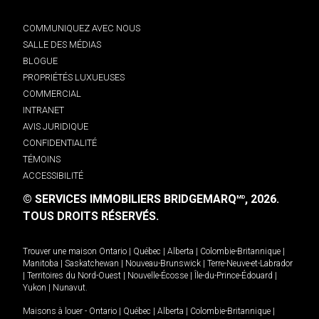
COMMUNIQUEZ AVEC NOUS
SALLE DES MÉDIAS
BLOGUE
PROPRIÉTÉS LUXUEUSES
COMMERCIAL
INTRANET
AVIS JURIDIQUE
CONFIDENTIALITÉ
TÉMOINS
ACCESSIBILITÉ
© SERVICES IMMOBILIERS BRIDGEMARQ
, 2026.
MD
TOUS DROITS RÉSERVÉS.
Trouver une maison
Ontario
|
Québec
|
Alberta
|
Colombie-Britannique
|
Manitoba
|
Saskatchewan
|
Nouveau-Brunswick
|
Terre-Neuve-et-Labrador
|
Territoires du Nord-Ouest
|
Nouvelle-Écosse
|
Île-du-Prince-Édouard
|
Yukon
|
Nunavut
.
Maisons à louer -
Ontario
|
Québec
|
Alberta
|
Colombie-Britannique
|