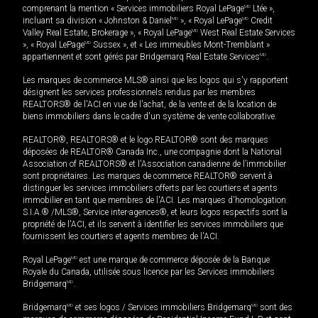
comprenant la mention « Services immobiliers Royal LePage
MD
Ltée »,
incluant sa division « Johnston & Daniel
MD
», « Royal LePage
MD
Credit
Valley Real Estate, Brokerage », « Royal LePage
MD
West Real Estate Services
», « Royal LePage
MD
Sussex », et « Les immeubles Mont-Tremblant »
appartiennent et sont gérés par Bridgemarq Real Estate Services
MD
.
Les marques de commerce MLS® ainsi que les logos qui s'y rapportent
désignent les services professionnels rendus par les membres
REALTORS® de l'ACI en vue de l'achat, de la vente et de la location de
biens immobiliers dans le cadre d'un système de vente collaborative.
REALTOR®, REALTORS® et le logo REALTOR® sont des marques
déposées de REALTOR® Canada Inc., une compagnie dont la National
Association of REALTORS® et l'Association canadienne de l’immobilier
sont propriétaires. Les marques de commerce REALTOR® servent à
distinguer les services immobiliers offerts par les courtiers et agents
immobilier en tant que membres de l'ACI. Les marques d'homologation
S.I.A.® /MLS®, Service inter-agences®, et leurs logos respectifs sont la
propriété de l'ACI, et ils servent à identifier les services immobiliers que
fournissent les courtiers et agents membres de l'ACI.
Royal LePage
MD
est une marque de commerce déposée de la Banque
Royale du Canada, utilisée sous licence par les Services immobiliers
Bridgemarq
MD
.
Bridgemarq
MD
et ses logos / Services immobiliers Bridgemarq
MD
sont des