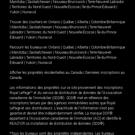
Manitoba
|
Saskatchewan
|
Nouveau-Brunswick
|
Terre-Neuve-et-Labrador
|
Territoires du Nord-Ouest
|
Nouvelle-Écosse
|
Île-du-Prince-Édouard
|
Yukon
|
Nunavut
.
Trouver des courtiers en
Ontario
|
Québec
|
Alberta
|
Colombie-Britannique
|
Manitoba
|
Saskatchewan
|
Nouveau-Brunswick
|
Terre-Neuve-et-
Labrador
|
Territoires du Nord-Ouest
|
Nouvelle-Écosse
|
Île-du-Prince-
Édouard
|
Yukon
|
Nunavut
Parcourir les bureaux en
Ontario
|
Québec
|
Alberta
|
Colombie-Britannique
|
Manitoba
|
Saskatchewan
|
Nouveau-Brunswick
|
Terre-Neuve-et-
Labrador
|
Territoires du Nord-Ouest
|
Nouvelle-Écosse
|
Île-du-Prince-
Édouard
|
Yukon
|
Nunavut
Afficher les propriétés résidentielles au Canada
|
Dernières inscriptions au
Canada
Les informations des propriétés sur ce site proviennent des inscriptions
Royal LePage
MD
et du service de distribution de données de l'Association
canadienne de l’immobilier (SDD®). SDD® met en référence des
inscriptions tenues par des agences immobilières autres que Royal
LePage et ses distributeurs. L'exactitude de l'information n'est pas
garantie et devrait être indépendamment vérifiée. La marque DDF®
appartient à l'Association canadienne de l’immobilier (ACI) et identifie le
REALTOR.ca Installation de distribution de données (SDD®).
*Tous les bureaux sont des propriétés indépendantes. Les bureaux