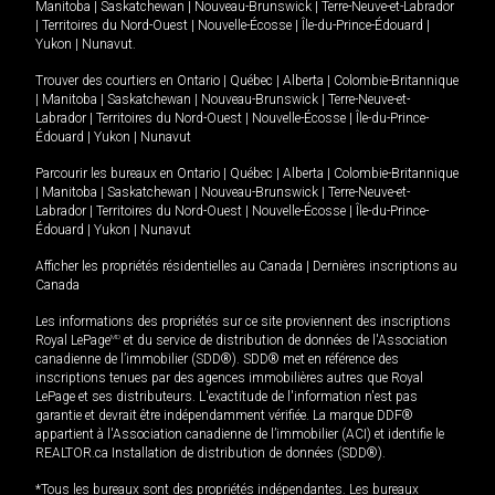
Manitoba
|
Saskatchewan
|
Nouveau-Brunswick
|
Terre-Neuve-et-Labrador
|
Territoires du Nord-Ouest
|
Nouvelle-Écosse
|
Île-du-Prince-Édouard
|
Yukon
|
Nunavut
.
Trouver des courtiers en
Ontario
|
Québec
|
Alberta
|
Colombie-Britannique
|
Manitoba
|
Saskatchewan
|
Nouveau-Brunswick
|
Terre-Neuve-et-
Labrador
|
Territoires du Nord-Ouest
|
Nouvelle-Écosse
|
Île-du-Prince-
Édouard
|
Yukon
|
Nunavut
Parcourir les bureaux en
Ontario
|
Québec
|
Alberta
|
Colombie-Britannique
|
Manitoba
|
Saskatchewan
|
Nouveau-Brunswick
|
Terre-Neuve-et-
Labrador
|
Territoires du Nord-Ouest
|
Nouvelle-Écosse
|
Île-du-Prince-
Édouard
|
Yukon
|
Nunavut
Afficher les propriétés résidentielles au Canada
|
Dernières inscriptions au
Canada
Les informations des propriétés sur ce site proviennent des inscriptions
Royal LePage
MD
et du service de distribution de données de l'Association
canadienne de l’immobilier (SDD®). SDD® met en référence des
inscriptions tenues par des agences immobilières autres que Royal
LePage et ses distributeurs. L'exactitude de l'information n'est pas
garantie et devrait être indépendamment vérifiée. La marque DDF®
appartient à l'Association canadienne de l’immobilier (ACI) et identifie le
REALTOR.ca Installation de distribution de données (SDD®).
*Tous les bureaux sont des propriétés indépendantes. Les bureaux