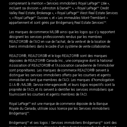
comprenant la mention « Services immobiliers Royal LePage
MD
Ltée »,
incluant sa division « Johnston & Daniel
MD
», « Royal LePage
MD
Credit
Valley Real Estate, Brokerage », « Royal LePage
MD
West Real Estate Services
», « Royal LePage
MD
Sussex », et « Les immeubles Mont-Tremblant »
appartiennent et sont gérés par Bridgemarq Real Estate Services
MD
.
Les marques de commerce MLS® ainsi que les logos qui s'y rapportent
désignent les services professionnels rendus par les membres
REALTORS® de l'ACI en vue de l'achat, de la vente et de la location de
biens immobiliers dans le cadre d'un système de vente collaborative.
REALTOR®, REALTORS® et le logo REALTOR® sont des marques
déposées de REALTOR® Canada Inc., une compagnie dont la National
Association of REALTORS® et l'Association canadienne de l’immobilier
sont propriétaires. Les marques de commerce REALTOR® servent à
distinguer les services immobiliers offerts par les courtiers et agents
immobilier en tant que membres de l'ACI. Les marques d'homologation
S.I.A.® /MLS®, Service inter-agences®, et leurs logos respectifs sont la
propriété de l'ACI, et ils servent à identifier les services immobiliers que
fournissent les courtiers et agents membres de l'ACI.
Royal LePage
MD
est une marque de commerce déposée de la Banque
Royale du Canada, utilisée sous licence par les Services immobiliers
Bridgemarq
MD
.
Bridgemarq
MD
et ses logos / Services immobiliers Bridgemarq
MD
sont des