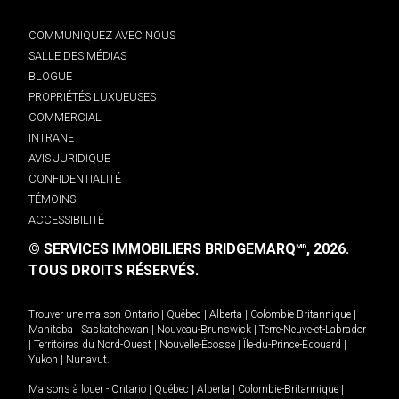
COMMUNIQUEZ AVEC NOUS
SALLE DES MÉDIAS
BLOGUE
PROPRIÉTÉS LUXUEUSES
COMMERCIAL
INTRANET
AVIS JURIDIQUE
CONFIDENTIALITÉ
TÉMOINS
ACCESSIBILITÉ
© SERVICES IMMOBILIERS BRIDGEMARQ
, 2026.
MD
TOUS DROITS RÉSERVÉS.
Trouver une maison
Ontario
|
Québec
|
Alberta
|
Colombie-Britannique
|
Manitoba
|
Saskatchewan
|
Nouveau-Brunswick
|
Terre-Neuve-et-Labrador
|
Territoires du Nord-Ouest
|
Nouvelle-Écosse
|
Île-du-Prince-Édouard
|
Yukon
|
Nunavut
.
Maisons à louer -
Ontario
|
Québec
|
Alberta
|
Colombie-Britannique
|