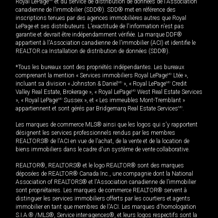
Royal LePage
et du service de distribution de données de l'Association
canadienne de l’immobilier (SDD®). SDD® met en référence des
inscriptions tenues par des agences immobilières autres que Royal
LePage et ses distributeurs. L'exactitude de l'information n'est pas
garantie et devrait être indépendamment vérifiée. La marque DDF®
appartient à l'Association canadienne de l’immobilier (ACI) et identifie le
REALTOR.ca Installation de distribution de données (SDD®).
*Tous les bureaux sont des propriétés indépendantes. Les bureaux
comprenant la mention « Services immobiliers Royal LePage
MD
Ltée »,
incluant sa division « Johnston & Daniel
MD
», « Royal LePage
MD
Credit
Valley Real Estate, Brokerage », « Royal LePage
MD
West Real Estate Services
», « Royal LePage
MD
Sussex », et « Les immeubles Mont-Tremblant »
appartiennent et sont gérés par Bridgemarq Real Estate Services
MD
.
Les marques de commerce MLS® ainsi que les logos qui s'y rapportent
désignent les services professionnels rendus par les membres
REALTORS® de l'ACI en vue de l'achat, de la vente et de la location de
biens immobiliers dans le cadre d'un système de vente collaborative.
REALTOR®, REALTORS® et le logo REALTOR® sont des marques
déposées de REALTOR® Canada Inc., une compagnie dont la National
Association of REALTORS® et l'Association canadienne de l’immobilier
sont propriétaires. Les marques de commerce REALTOR® servent à
distinguer les services immobiliers offerts par les courtiers et agents
immobilier en tant que membres de l'ACI. Les marques d'homologation
S.I.A.® /MLS®, Service inter-agences®, et leurs logos respectifs sont la