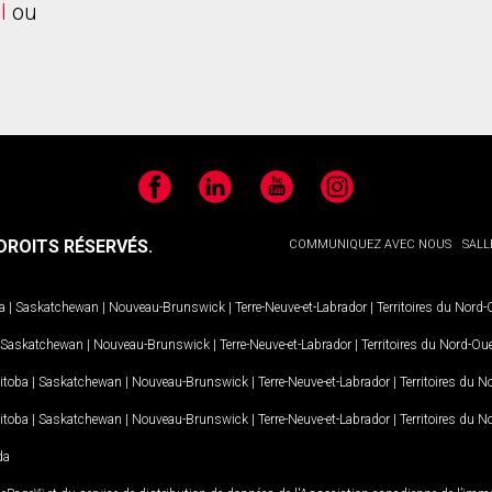
l
ou
Facebook
LinkedIn
YouTube
Instagram
ROITS RÉSERVÉS.
COMMUNIQUEZ AVEC NOUS
SALL
a
|
Saskatchewan
|
Nouveau-Brunswick
|
Terre-Neuve-et-Labrador
|
Territoires du Nord
Saskatchewan
|
Nouveau-Brunswick
|
Terre-Neuve-et-Labrador
|
Territoires du Nord-Ou
itoba
|
Saskatchewan
|
Nouveau-Brunswick
|
Terre-Neuve-et-Labrador
|
Territoires du 
itoba
|
Saskatchewan
|
Nouveau-Brunswick
|
Terre-Neuve-et-Labrador
|
Territoires du 
da
MD