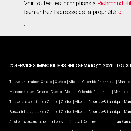
Voir toutes les inscriptions à
Richmond Hil
bien entrez l'adresse de la propriété
ici
.
© SERVICES IMMOBILIERS BRIDGEMARQ
, 2026.
TOUS D
MD
Trouver une maison
Ontario
|
Québec
|
Alberta
|
Colombie-Britannique
|
Manitob
Maisons à louer -
Ontario
|
Québec
|
Alberta
|
Colombie-Britannique
|
Manitoba
|
Trouver des courtiers en
Ontario
|
Québec
|
Alberta
|
Colombie-Britannique
|
Man
Parcourir les bureaux en
Ontario
|
Québec
|
Alberta
|
Colombie-Britannique
|
Man
Afficher les propriétés résidentielles au Canada
|
Dernières inscriptions au Cana