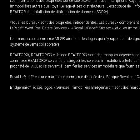
Les informations des propriétés sur ce site proviennent des inscriptions Royal 
immobilières autres que Royal LePage et ses distributeurs. L'exactitude de l'info
REALTOR.ca Installation de distribution de données (SDD®).
*Tous les bureaux sont des propriétés indépendantes. Les bureaux comprenant 
LePage
MD
West Real Estate Services », « Royal LePage
MD
Sussex », et « Les immeu
Les marques de commerce MLS® ainsi que les logos qui s'y rapportent désignent
système de vente collaborative.
REALTOR®, REALTORS® et le logo REALTOR® sont des marques déposées de REAL
commerce REALTOR® servent à distinguer les services immobiliers offerts par le
propriété de l'ACI, et ils servent à identifier les services immobiliers que fourni
Royal LePage
MD
est une marque de commerce déposée de la Banque Royale du Cana
Bridgemarq
MD
et ses logos / Services immobiliers Bridgemarq
MD
sont des marque