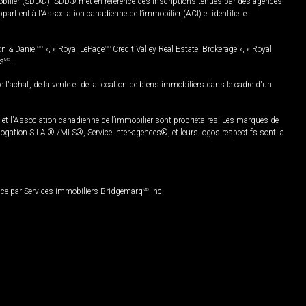
mobilier (SDD®). SDD® met en référence des inscriptions tenues par des agences
rtient à l'Association canadienne de l’immobilier (ACI) et identifie le
on & Daniel
MD
», « Royal LePage
MD
Credit Valley Real Estate, Brokerage », « Royal
es
MD
.
chat, de la vente et de la location de biens immobiliers dans le cadre d'un
Association canadienne de l’immobilier sont propriétaires. Les marques de
ation S.I.A.® /MLS®, Service inter-agences®, et leurs logos respectifs sont la
nce par Services immobiliers Bridgemarq
MD
Inc.