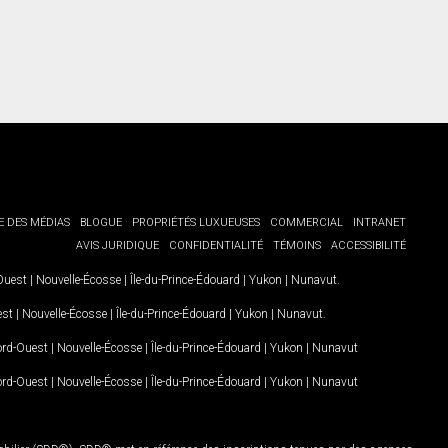
E DES MÉDIAS
BLOGUE
PROPRIÉTÉS LUXUEUSES
COMMERCIAL
INTRANET
AVIS JURIDIQUE
CONFIDENTIALITÉ
TÉMOINS
ACCESSIBILITÉ
-Ouest
|
Nouvelle-Écosse
|
Île-du-Prince-Édouard
|
Yukon
|
Nunavut
.
est
|
Nouvelle-Écosse
|
Île-du-Prince-Édouard
|
Yukon
|
Nunavut
.
Nord-Ouest
|
Nouvelle-Écosse
|
Île-du-Prince-Édouard
|
Yukon
|
Nunavut
Nord-Ouest
|
Nouvelle-Écosse
|
Île-du-Prince-Édouard
|
Yukon
|
Nunavut