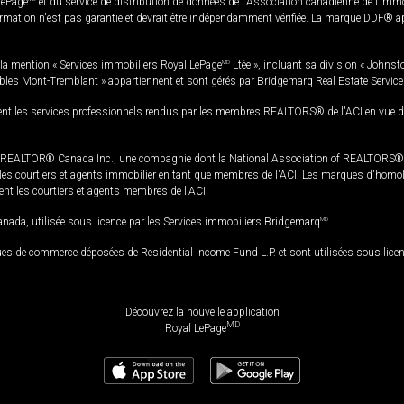
LePage
et du service de distribution de données de l'Association canadienne de l’im
rmation n'est pas garantie et devrait être indépendamment vérifiée. La marque DDF® appa
la mention « Services immobiliers Royal LePage
MD
Ltée », incluant sa division « Johnst
bles Mont-Tremblant » appartiennent et sont gérés par Bridgemarq Real Estate Servic
 les services professionnels rendus par les membres REALTORS® de l'ACI en vue de l'a
TOR® Canada Inc., une compagnie dont la National Association of REALTORS® et l'
s courtiers et agents immobilier en tant que membres de l'ACI. Les marques d'homolog
ssent les courtiers et agents membres de l'ACI.
da, utilisée sous licence par les Services immobiliers Bridgemarq
MD
.
s de commerce déposées de Residential Income Fund L.P. et sont utilisées sous lice
Découvrez la nouvelle application
MD
Royal LePage