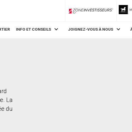
ZoneInvestisseurs RLP
RTIER
INFO ET CONSEILS
JOIGNEZ-VOUS À NOUS
ard
e. La
rée du