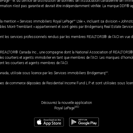
LePage
et du service de distribution de données de l'Association canadienne de l’im
rmation n'est pas garantie et devrait être indépendamment vérifiée. La marque DDF® appa
la mention « Services immobiliers Royal LePage
MD
Ltée », incluant sa division « Johnst
bles Mont-Tremblant » appartiennent et sont gérés par Bridgemarq Real Estate Servic
 les services professionnels rendus par les membres REALTORS® de l'ACI en vue de l'a
TOR® Canada Inc., une compagnie dont la National Association of REALTORS® et l'
s courtiers et agents immobilier en tant que membres de l'ACI. Les marques d'homolog
ssent les courtiers et agents membres de l'ACI.
da, utilisée sous licence par les Services immobiliers Bridgemarq
MD
.
s de commerce déposées de Residential Income Fund L.P. et sont utilisées sous lice
Découvrez la nouvelle application
MD
Royal LePage