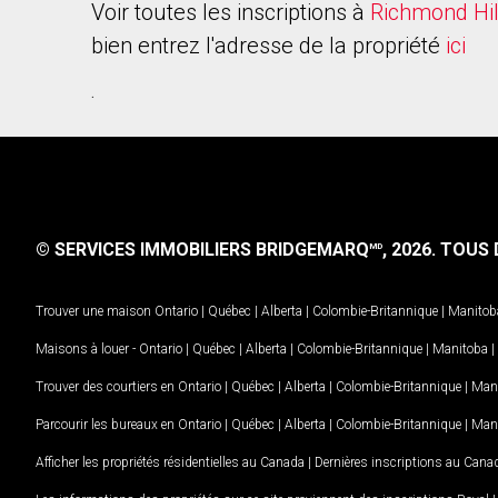
Voir toutes les inscriptions à
Richmond Hil
bien entrez l'adresse de la propriété
ici
.
© SERVICES IMMOBILIERS BRIDGEMARQ
, 2026.
TOUS D
MD
Trouver une maison
Ontario
|
Québec
|
Alberta
|
Colombie-Britannique
|
Manitob
Maisons à louer -
Ontario
|
Québec
|
Alberta
|
Colombie-Britannique
|
Manitoba
|
Trouver des courtiers en
Ontario
|
Québec
|
Alberta
|
Colombie-Britannique
|
Man
Parcourir les bureaux en
Ontario
|
Québec
|
Alberta
|
Colombie-Britannique
|
Man
Afficher les propriétés résidentielles au Canada
|
Dernières inscriptions au Cana