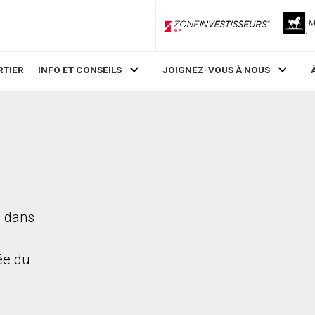
ZoneInvestisseurs RLP
RTIER
INFO ET CONSEILS
JOIGNEZ-VOUS À NOUS
d dans
rée du