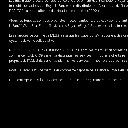
Les informations des propriétés sur ce site proviennent des inscriptions Royal 
immobilières autres que Royal LePage et ses distributeurs. L'exactitude de l'info
REALTOR.ca Installation de distribution de données (SDD®).
*Tous les bureaux sont des propriétés indépendantes. Les bureaux comprenant 
LePage
MD
West Real Estate Services », « Royal LePage
MD
Sussex », et « Les immeu
Les marques de commerce MLS® ainsi que les logos qui s'y rapportent désignent
système de vente collaborative.
REALTOR®, REALTORS® et le logo REALTOR® sont des marques déposées de REAL
commerce REALTOR® servent à distinguer les services immobiliers offerts par le
propriété de l'ACI, et ils servent à identifier les services immobiliers que fourni
Royal LePage
MD
est une marque de commerce déposée de la Banque Royale du Cana
Bridgemarq
MD
et ses logos / Services immobiliers Bridgemarq
MD
sont des marque