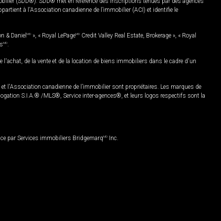
mobilier (SDD®). SDD® met en référence des inscriptions tenues par des agences
rtient à l'Association canadienne de l’immobilier (ACI) et identifie le
on & Daniel
MD
», « Royal LePage
MD
Credit Valley Real Estate, Brokerage », « Royal
es
MD
.
chat, de la vente et de la location de biens immobiliers dans le cadre d'un
Association canadienne de l’immobilier sont propriétaires. Les marques de
ation S.I.A.® /MLS®, Service inter-agences®, et leurs logos respectifs sont la
nce par Services immobiliers Bridgemarq
MD
Inc.