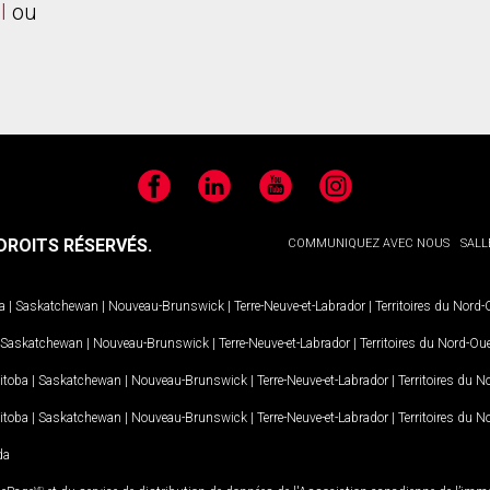
l
ou
Facebook
LinkedIn
YouTube
Instagram
ROITS RÉSERVÉS.
COMMUNIQUEZ AVEC NOUS
SALL
a
|
Saskatchewan
|
Nouveau-Brunswick
|
Terre-Neuve-et-Labrador
|
Territoires du Nord
Saskatchewan
|
Nouveau-Brunswick
|
Terre-Neuve-et-Labrador
|
Territoires du Nord-Ou
itoba
|
Saskatchewan
|
Nouveau-Brunswick
|
Terre-Neuve-et-Labrador
|
Territoires du 
itoba
|
Saskatchewan
|
Nouveau-Brunswick
|
Terre-Neuve-et-Labrador
|
Territoires du 
da
MD