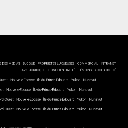
E DES MÉDIAS
BLOGUE
PROPRIÉTÉS LUXUEUSES
COMMERCIAL
INTRANET
AVIS JURIDIQUE
CONFIDENTIALITÉ
TÉMOINS
ACCESSIBILITÉ
-Ouest
|
Nouvelle-Écosse
|
Île-du-Prince-Édouard
|
Yukon
|
Nunavut
.
est
|
Nouvelle-Écosse
|
Île-du-Prince-Édouard
|
Yukon
|
Nunavut
.
Nord-Ouest
|
Nouvelle-Écosse
|
Île-du-Prince-Édouard
|
Yukon
|
Nunavut
Nord-Ouest
|
Nouvelle-Écosse
|
Île-du-Prince-Édouard
|
Yukon
|
Nunavut