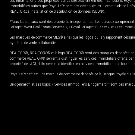
Les informations des propriétés sur ce site proviennent des inscriptions Royal 
immobilières autres que Royal LePage et ses distributeurs. L'exactitude de l'info
REALTOR.ca Installation de distribution de données (SDD®).
*Tous les bureaux sont des propriétés indépendantes. Les bureaux comprenant 
LePage
MD
West Real Estate Services », « Royal LePage
MD
Sussex », et « Les immeu
Les marques de commerce MLS® ainsi que les logos qui s'y rapportent désignent
système de vente collaborative.
REALTOR®, REALTORS® et le logo REALTOR® sont des marques déposées de REAL
commerce REALTOR® servent à distinguer les services immobiliers offerts par le
propriété de l'ACI, et ils servent à identifier les services immobiliers que fourni
Royal LePage
MD
est une marque de commerce déposée de la Banque Royale du Cana
Bridgemarq
MD
et ses logos / Services immobiliers Bridgemarq
MD
sont des marque