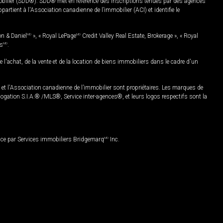
mobilier (SDD®). SDD® met en référence des inscriptions tenues par des agences
rtient à l'Association canadienne de l’immobilier (ACI) et identifie le
on & Daniel
MD
», « Royal LePage
MD
Credit Valley Real Estate, Brokerage », « Royal
es
MD
.
chat, de la vente et de la location de biens immobiliers dans le cadre d'un
Association canadienne de l’immobilier sont propriétaires. Les marques de
ation S.I.A.® /MLS®, Service inter-agences®, et leurs logos respectifs sont la
nce par Services immobiliers Bridgemarq
MD
Inc.