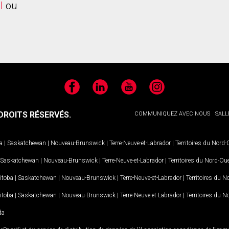
l
ou
Facebook
LinkedIn
YouTube
Instagram
ROITS RÉSERVÉS.
COMMUNIQUEZ AVEC NOUS
SALL
a
|
Saskatchewan
|
Nouveau-Brunswick
|
Terre-Neuve-et-Labrador
|
Territoires du Nord
Saskatchewan
|
Nouveau-Brunswick
|
Terre-Neuve-et-Labrador
|
Territoires du Nord-Ou
itoba
|
Saskatchewan
|
Nouveau-Brunswick
|
Terre-Neuve-et-Labrador
|
Territoires du 
itoba
|
Saskatchewan
|
Nouveau-Brunswick
|
Terre-Neuve-et-Labrador
|
Territoires du 
da
MD