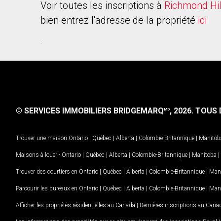
Voir toutes les inscriptions à
Richmond Hil
bien entrez l'adresse de la propriété
ici
.
© SERVICES IMMOBILIERS BRIDGEMARQ
, 2026.
TOUS D
MD
Trouver une maison
Ontario
|
Québec
|
Alberta
|
Colombie-Britannique
|
Manitob
Maisons à louer -
Ontario
|
Québec
|
Alberta
|
Colombie-Britannique
|
Manitoba
|
Trouver des courtiers en
Ontario
|
Québec
|
Alberta
|
Colombie-Britannique
|
Man
Parcourir les bureaux en
Ontario
|
Québec
|
Alberta
|
Colombie-Britannique
|
Man
Afficher les propriétés résidentielles au Canada
|
Dernières inscriptions au Cana