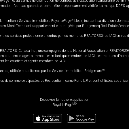
LePage
et du service de distribution de données de l'Association canadienne de l’im
rmation n'est pas garantie et devrait être indépendamment vérifiée. La marque DDF® appa
la mention « Services immobiliers Royal LePage
MD
Ltée », incluant sa division « Johnst
bles Mont-Tremblant » appartiennent et sont gérés par Bridgemarq Real Estate Servic
 les services professionnels rendus par les membres REALTORS® de l'ACI en vue de l'a
TOR® Canada Inc., une compagnie dont la National Association of REALTORS® et l'
s courtiers et agents immobilier en tant que membres de l'ACI. Les marques d'homolog
ssent les courtiers et agents membres de l'ACI.
da, utilisée sous licence par les Services immobiliers Bridgemarq
MD
.
s de commerce déposées de Residential Income Fund L.P. et sont utilisées sous lice
Découvrez la nouvelle application
MD
Royal LePage