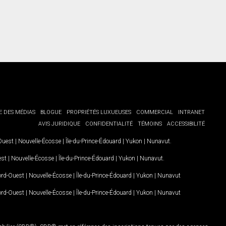
E DES MÉDIAS
BLOGUE
PROPRIÉTÉS LUXUEUSES
COMMERCIAL
INTRANET
AVIS JURIDIQUE
CONFIDENTIALITÉ
TÉMOINS
ACCESSIBILITÉ
-Ouest
|
Nouvelle-Écosse
|
Île-du-Prince-Édouard
|
Yukon
|
Nunavut
.
est
|
Nouvelle-Écosse
|
Île-du-Prince-Édouard
|
Yukon
|
Nunavut
.
Nord-Ouest
|
Nouvelle-Écosse
|
Île-du-Prince-Édouard
|
Yukon
|
Nunavut
Nord-Ouest
|
Nouvelle-Écosse
|
Île-du-Prince-Édouard
|
Yukon
|
Nunavut