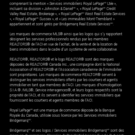
comprenant la mention « Services immobiliers Royal LePage
MD
Ltée »,
incluant sa division « Johnston & Daniel
MD
», « Royal LePage
MD
Credit
Valley Real Estate, Brokerage », « Royal LePage
MD
West Real Estate Services
», « Royal LePage
MD
Sussex », et « Les immeubles Mont-Tremblant »
appartiennent et sont gérés par Bridgemarq Real Estate Services
MD
.
Les marques de commerce MLS® ainsi que les logos qui s'y rapportent
désignent les services professionnels rendus par les membres
REALTORS® de l'ACI en vue de l'achat, de la vente et de la location de
biens immobiliers dans le cadre d'un système de vente collaborative.
REALTOR®, REALTORS® et le logo REALTOR® sont des marques
déposées de REALTOR® Canada Inc., une compagnie dont la National
Association of REALTORS® et l'Association canadienne de l’immobilier
sont propriétaires. Les marques de commerce REALTOR® servent à
distinguer les services immobiliers offerts par les courtiers et agents
immobilier en tant que membres de l'ACI. Les marques d'homologation
S.I.A.® /MLS®, Service inter-agences®, et leurs logos respectifs sont la
propriété de l'ACI, et ils servent à identifier les services immobiliers que
fournissent les courtiers et agents membres de l'ACI.
Royal LePage
MD
est une marque de commerce déposée de la Banque
Royale du Canada, utilisée sous licence par les Services immobiliers
Bridgemarq
MD
.
Bridgemarq
MD
et ses logos / Services immobiliers Bridgemarq
MD
sont des