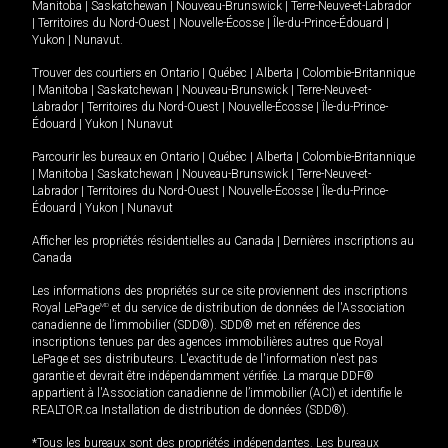
Manitoba
|
Saskatchewan
|
Nouveau-Brunswick
|
Terre-Neuve-et-Labrador
|
Territoires du Nord-Ouest
|
Nouvelle-Écosse
|
Île-du-Prince-Édouard
|
Yukon
|
Nunavut
.
Trouver des courtiers en
Ontario
|
Québec
|
Alberta
|
Colombie-Britannique
|
Manitoba
|
Saskatchewan
|
Nouveau-Brunswick
|
Terre-Neuve-et-
Labrador
|
Territoires du Nord-Ouest
|
Nouvelle-Écosse
|
Île-du-Prince-
Édouard
|
Yukon
|
Nunavut
Parcourir les bureaux en
Ontario
|
Québec
|
Alberta
|
Colombie-Britannique
|
Manitoba
|
Saskatchewan
|
Nouveau-Brunswick
|
Terre-Neuve-et-
Labrador
|
Territoires du Nord-Ouest
|
Nouvelle-Écosse
|
Île-du-Prince-
Édouard
|
Yukon
|
Nunavut
Afficher les propriétés résidentielles au Canada
|
Dernières inscriptions au
Canada
Les informations des propriétés sur ce site proviennent des inscriptions
Royal LePage
MD
et du service de distribution de données de l'Association
canadienne de l’immobilier (SDD®). SDD® met en référence des
inscriptions tenues par des agences immobilières autres que Royal
LePage et ses distributeurs. L'exactitude de l'information n'est pas
garantie et devrait être indépendamment vérifiée. La marque DDF®
appartient à l'Association canadienne de l’immobilier (ACI) et identifie le
REALTOR.ca Installation de distribution de données (SDD®).
*Tous les bureaux sont des propriétés indépendantes. Les bureaux