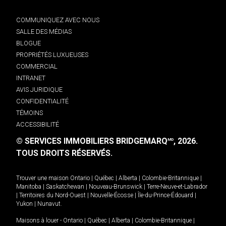
COMMUNIQUEZ AVEC NOUS
SALLE DES MÉDIAS
BLOGUE
PROPRIÉTÉS LUXUEUSES
COMMERCIAL
INTRANET
AVIS JURIDIQUE
CONFIDENTIALITÉ
TÉMOINS
ACCESSIBILITÉ
© SERVICES IMMOBILIERS BRIDGEMARQ
, 2026.
MD
TOUS DROITS RÉSERVÉS.
Trouver une maison
Ontario
|
Québec
|
Alberta
|
Colombie-Britannique
|
Manitoba
|
Saskatchewan
|
Nouveau-Brunswick
|
Terre-Neuve-et-Labrador
|
Territoires du Nord-Ouest
|
Nouvelle-Écosse
|
Île-du-Prince-Édouard
|
Yukon
|
Nunavut
.
Maisons à louer -
Ontario
|
Québec
|
Alberta
|
Colombie-Britannique
|