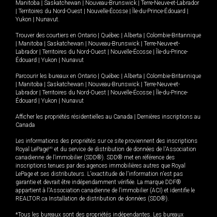
Manitoba
|
Saskatchewan
|
Nouveau-Brunswick
|
Terre-Neuve-et-Labrador
|
Territoires du Nord-Ouest
|
Nouvelle-Écosse
|
Île-du-Prince-Édouard
|
Yukon
|
Nunavut
.
Trouver des courtiers en
Ontario
|
Québec
|
Alberta
|
Colombie-Britannique
|
Manitoba
|
Saskatchewan
|
Nouveau-Brunswick
|
Terre-Neuve-et-
Labrador
|
Territoires du Nord-Ouest
|
Nouvelle-Écosse
|
Île-du-Prince-
Édouard
|
Yukon
|
Nunavut
Parcourir les bureaux en
Ontario
|
Québec
|
Alberta
|
Colombie-Britannique
|
Manitoba
|
Saskatchewan
|
Nouveau-Brunswick
|
Terre-Neuve-et-
Labrador
|
Territoires du Nord-Ouest
|
Nouvelle-Écosse
|
Île-du-Prince-
Édouard
|
Yukon
|
Nunavut
Afficher les propriétés résidentielles au Canada
|
Dernières inscriptions au
Canada
Les informations des propriétés sur ce site proviennent des inscriptions
Royal LePage
MD
et du service de distribution de données de l'Association
canadienne de l’immobilier (SDD®). SDD® met en référence des
inscriptions tenues par des agences immobilières autres que Royal
LePage et ses distributeurs. L'exactitude de l'information n'est pas
garantie et devrait être indépendamment vérifiée. La marque DDF®
appartient à l'Association canadienne de l’immobilier (ACI) et identifie le
REALTOR.ca Installation de distribution de données (SDD®).
*Tous les bureaux sont des propriétés indépendantes. Les bureaux