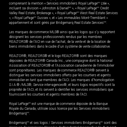
comprenant la mention « Services immobiliers Royal LePage
MD
Ltée »,
incluant sa division « Johnston & Daniel
MD
», « Royal LePage
MD
Credit
Valley Real Estate, Brokerage », « Royal LePage
MD
West Real Estate Services
», « Royal LePage
MD
Sussex », et « Les immeubles Mont-Tremblant »
appartiennent et sont gérés par Bridgemarq Real Estate Services
MD
.
Les marques de commerce MLS® ainsi que les logos qui s'y rapportent
désignent les services professionnels rendus par les membres
REALTORS® de l'ACI en vue de l'achat, de la vente et de la location de
biens immobiliers dans le cadre d'un système de vente collaborative.
REALTOR®, REALTORS® et le logo REALTOR® sont des marques
déposées de REALTOR® Canada Inc., une compagnie dont la National
Association of REALTORS® et l'Association canadienne de l’immobilier
sont propriétaires. Les marques de commerce REALTOR® servent à
distinguer les services immobiliers offerts par les courtiers et agents
immobilier en tant que membres de l'ACI. Les marques d'homologation
S.I.A.® /MLS®, Service inter-agences®, et leurs logos respectifs sont la
propriété de l'ACI, et ils servent à identifier les services immobiliers que
fournissent les courtiers et agents membres de l'ACI.
Royal LePage
MD
est une marque de commerce déposée de la Banque
Royale du Canada, utilisée sous licence par les Services immobiliers
Bridgemarq
MD
.
Bridgemarq
MD
et ses logos / Services immobiliers Bridgemarq
MD
sont des