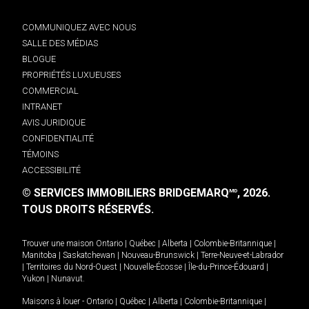
COMMUNIQUEZ AVEC NOUS
SALLE DES MÉDIAS
BLOGUE
PROPRIÉTÉS LUXUEUSES
COMMERCIAL
INTRANET
AVIS JURIDIQUE
CONFIDENTIALITÉ
TÉMOINS
ACCESSIBILITÉ
© SERVICES IMMOBILIERS BRIDGEMARQ
, 2026.
MD
TOUS DROITS RÉSERVÉS.
Trouver une maison
Ontario
|
Québec
|
Alberta
|
Colombie-Britannique
|
Manitoba
|
Saskatchewan
|
Nouveau-Brunswick
|
Terre-Neuve-et-Labrador
|
Territoires du Nord-Ouest
|
Nouvelle-Écosse
|
Île-du-Prince-Édouard
|
Yukon
|
Nunavut
.
Maisons à louer -
Ontario
|
Québec
|
Alberta
|
Colombie-Britannique
|