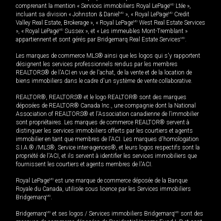
comprenant la mention « Services immobiliers Royal LePage
MD
Ltée »,
incluant sa division « Johnston & Daniel
MD
», « Royal LePage
MD
Credit
Valley Real Estate, Brokerage », « Royal LePage
MD
West Real Estate Services
», « Royal LePage
MD
Sussex », et « Les immeubles Mont-Tremblant »
appartiennent et sont gérés par Bridgemarq Real Estate Services
MD
.
Les marques de commerce MLS® ainsi que les logos qui s'y rapportent
désignent les services professionnels rendus par les membres
REALTORS® de l'ACI en vue de l'achat, de la vente et de la location de
biens immobiliers dans le cadre d'un système de vente collaborative.
REALTOR®, REALTORS® et le logo REALTOR® sont des marques
déposées de REALTOR® Canada Inc., une compagnie dont la National
Association of REALTORS® et l'Association canadienne de l’immobilier
sont propriétaires. Les marques de commerce REALTOR® servent à
distinguer les services immobiliers offerts par les courtiers et agents
immobilier en tant que membres de l'ACI. Les marques d'homologation
S.I.A.® /MLS®, Service inter-agences®, et leurs logos respectifs sont la
propriété de l'ACI, et ils servent à identifier les services immobiliers que
fournissent les courtiers et agents membres de l'ACI.
Royal LePage
MD
est une marque de commerce déposée de la Banque
Royale du Canada, utilisée sous licence par les Services immobiliers
Bridgemarq
MD
.
Bridgemarq
MD
et ses logos / Services immobiliers Bridgemarq
MD
sont des