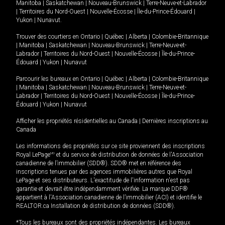
Manitoba
|
Saskatchewan
|
Nouveau-Brunswick
|
Terre-Neuve-et-Labrador
|
Territoires du Nord-Ouest
|
Nouvelle-Écosse
|
Île-du-Prince-Édouard
|
Yukon
|
Nunavut
.
Trouver des courtiers en
Ontario
|
Québec
|
Alberta
|
Colombie-Britannique
|
Manitoba
|
Saskatchewan
|
Nouveau-Brunswick
|
Terre-Neuve-et-
Labrador
|
Territoires du Nord-Ouest
|
Nouvelle-Écosse
|
Île-du-Prince-
Édouard
|
Yukon
|
Nunavut
Parcourir les bureaux en
Ontario
|
Québec
|
Alberta
|
Colombie-Britannique
|
Manitoba
|
Saskatchewan
|
Nouveau-Brunswick
|
Terre-Neuve-et-
Labrador
|
Territoires du Nord-Ouest
|
Nouvelle-Écosse
|
Île-du-Prince-
Édouard
|
Yukon
|
Nunavut
Afficher les propriétés résidentielles au Canada
|
Dernières inscriptions au
Canada
Les informations des propriétés sur ce site proviennent des inscriptions
Royal LePage
MD
et du service de distribution de données de l'Association
canadienne de l’immobilier (SDD®). SDD® met en référence des
inscriptions tenues par des agences immobilières autres que Royal
LePage et ses distributeurs. L'exactitude de l'information n'est pas
garantie et devrait être indépendamment vérifiée. La marque DDF®
appartient à l'Association canadienne de l’immobilier (ACI) et identifie le
REALTOR.ca Installation de distribution de données (SDD®).
*Tous les bureaux sont des propriétés indépendantes. Les bureaux