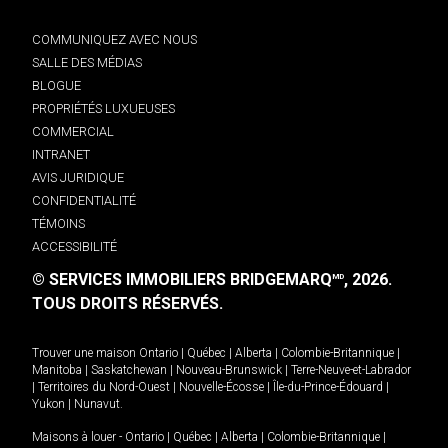
COMMUNIQUEZ AVEC NOUS
SALLE DES MÉDIAS
BLOGUE
PROPRIÉTÉS LUXUEUSES
COMMERCIAL
INTRANET
AVIS JURIDIQUE
CONFIDENTIALITÉ
TÉMOINS
ACCESSIBILITÉ
© SERVICES IMMOBILIERS BRIDGEMARQ
, 2026.
MD
TOUS DROITS RÉSERVÉS.
Trouver une maison
Ontario
|
Québec
|
Alberta
|
Colombie-Britannique
|
Manitoba
|
Saskatchewan
|
Nouveau-Brunswick
|
Terre-Neuve-et-Labrador
|
Territoires du Nord-Ouest
|
Nouvelle-Écosse
|
Île-du-Prince-Édouard
|
Yukon
|
Nunavut
.
Maisons à louer -
Ontario
|
Québec
|
Alberta
|
Colombie-Britannique
|