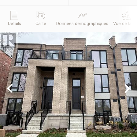
Détails
Carte
Données démographiques
Vue de la r
Previous
Next