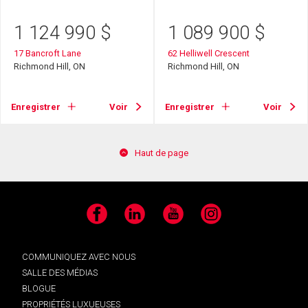
1 124 990
$
1 089 900
$
17 Bancroft Lane
62 Helliwell Crescent
Richmond Hill, ON
Richmond Hill, ON
Enregistrer
Voir
Enregistrer
Voir
Haut de page
Facebook
LinkedIn
YouTube
Instagram
COMMUNIQUEZ AVEC NOUS
SALLE DES MÉDIAS
BLOGUE
PROPRIÉTÉS LUXUEUSES