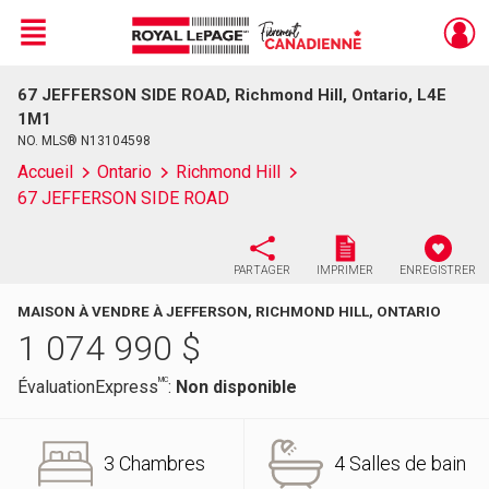
Menu
67 JEFFERSON SIDE ROAD, Richmond Hill, Ontario, L4E
Live
En Direct
1M1
NO. MLS® N13104598
Accueil
Ontario
Richmond Hill
67 JEFFERSON SIDE ROAD
PARTAGER
IMPRIMER
ENREGISTRER
MAISON À VENDRE À JEFFERSON, RICHMOND HILL, ONTARIO
1 074 990
$
MC
ÉvaluationExpress
:
Non disponible
3 Chambres
4 Salles de bain