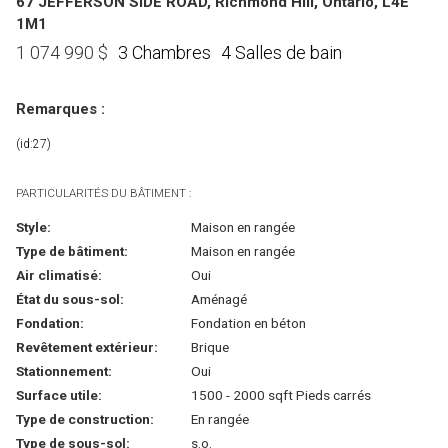
67 JEFFERSON SIDE ROAD, Richmond Hill, Ontario, L4E
1M1
3 Chambres
4 Salles de bain
1 074 990
$
Remarques :
(id:27)
PARTICULARITÉS DU BÂTIMENT :
Style:
Maison en rangée
Type de bâtiment:
Maison en rangée
Air climatisé:
Oui
État du sous-sol:
Aménagé
Fondation:
Fondation en béton
Revêtement extérieur:
Brique
Stationnement:
Oui
Surface utile:
1500 - 2000 sqft Pieds carrés
Type de construction:
En rangée
Type de sous-sol:
s.o.