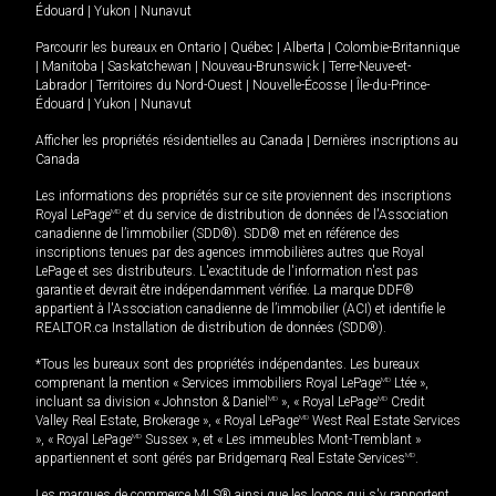
Édouard
|
Yukon
|
Nunavut
Parcourir les bureaux en
Ontario
|
Québec
|
Alberta
|
Colombie-Britannique
|
Manitoba
|
Saskatchewan
|
Nouveau-Brunswick
|
Terre-Neuve-et-
Labrador
|
Territoires du Nord-Ouest
|
Nouvelle-Écosse
|
Île-du-Prince-
Édouard
|
Yukon
|
Nunavut
Afficher les propriétés résidentielles au Canada
|
Dernières inscriptions au
Canada
Les informations des propriétés sur ce site proviennent des inscriptions
Royal LePage
MD
et du service de distribution de données de l'Association
canadienne de l’immobilier (SDD®). SDD® met en référence des
inscriptions tenues par des agences immobilières autres que Royal
LePage et ses distributeurs. L'exactitude de l'information n'est pas
garantie et devrait être indépendamment vérifiée. La marque DDF®
appartient à l'Association canadienne de l’immobilier (ACI) et identifie le
REALTOR.ca Installation de distribution de données (SDD®).
*Tous les bureaux sont des propriétés indépendantes. Les bureaux
comprenant la mention « Services immobiliers Royal LePage
MD
Ltée »,
incluant sa division « Johnston & Daniel
MD
», « Royal LePage
MD
Credit
Valley Real Estate, Brokerage », « Royal LePage
MD
West Real Estate Services
», « Royal LePage
MD
Sussex », et « Les immeubles Mont-Tremblant »
appartiennent et sont gérés par Bridgemarq Real Estate Services
MD
.
Les marques de commerce MLS® ainsi que les logos qui s'y rapportent