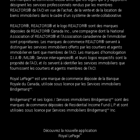
désignent les services professionnels rendus par les membres
REALTORS® de l'ACI en vue de l'achat, de la vente et de la location de
biens immobiliers dans le cadre d'un système de vente collaborative.
REALTOR®, REALTORS® et le logo REALTOR® sont des marques
déposées de REALTOR® Canada Inc., une compagnie dont la National
Association of REALTORS® et l'Association canadienne de l’immobilier
sont propriétaires. Les marques de commerce REALTOR® servent à
distinguer les services immobiliers offerts par les courtiers et agents
immobilier en tant que membres de l'ACI. Les marques d'homologation
S.I.A.® /MLS®, Service inter-agences®, et leurs logos respectifs sont la
propriété de l'ACI, et ils servent à identifier les services immobiliers que
fournissent les courtiers et agents membres de l'ACI.
Royal LePage
MD
est une marque de commerce déposée de la Banque
Royale du Canada, utilisée sous licence par les Services immobiliers
Bridgemarq
MD
.
Bridgemarq
MD
et ses logos / Services immobiliers Bridgemarq
MD
sont des
marques de commerce déposées de Residential Income Fund L.P. et sont
utilisées sous licence par Services immobiliers Bridgemarq
MD
Inc.
Découvrez la nouvelle application
MD
Royal LePage