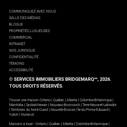
COMMUNIQUEZ AVEC NOUS
SALLE DES MÉDIAS
BLOGUE
PROPRIÉTÉS LUXUEUSES
COMMERCIAL
INTRANET
AVIS JURIDIQUE
CONFIDENTIALITÉ
TÉMOINS
ACCESSIBILITÉ
© SERVICES IMMOBILIERS BRIDGEMARQ
, 2026.
MD
TOUS DROITS RÉSERVÉS.
Trouver une maison
Ontario
|
Québec
|
Alberta
|
Colombie-Britannique
|
Manitoba
|
Saskatchewan
|
Nouveau-Brunswick
|
Terre-Neuve-et-Labrador
|
Territoires du Nord-Ouest
|
Nouvelle-Écosse
|
Île-du-Prince-Édouard
|
Yukon
|
Nunavut
.
Maisons à louer -
Ontario
|
Québec
|
Alberta
|
Colombie-Britannique
|