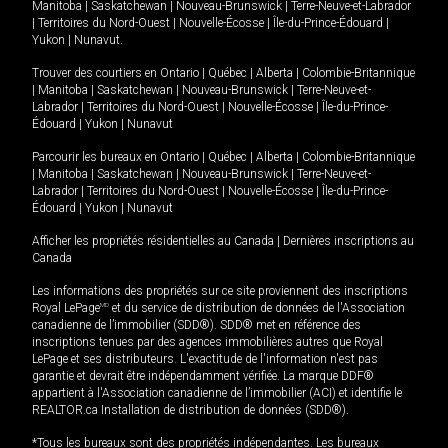
Manitoba
|
Saskatchewan
|
Nouveau-Brunswick
|
Terre-Neuve-et-Labrador
|
Territoires du Nord-Ouest
|
Nouvelle-Écosse
|
Île-du-Prince-Édouard
|
Yukon
|
Nunavut
.
Trouver des courtiers en
Ontario
|
Québec
|
Alberta
|
Colombie-Britannique
|
Manitoba
|
Saskatchewan
|
Nouveau-Brunswick
|
Terre-Neuve-et-
Labrador
|
Territoires du Nord-Ouest
|
Nouvelle-Écosse
|
Île-du-Prince-
Édouard
|
Yukon
|
Nunavut
Parcourir les bureaux en
Ontario
|
Québec
|
Alberta
|
Colombie-Britannique
|
Manitoba
|
Saskatchewan
|
Nouveau-Brunswick
|
Terre-Neuve-et-
Labrador
|
Territoires du Nord-Ouest
|
Nouvelle-Écosse
|
Île-du-Prince-
Édouard
|
Yukon
|
Nunavut
Afficher les propriétés résidentielles au Canada
|
Dernières inscriptions au
Canada
Les informations des propriétés sur ce site proviennent des inscriptions
Royal LePage
MD
et du service de distribution de données de l'Association
canadienne de l’immobilier (SDD®). SDD® met en référence des
inscriptions tenues par des agences immobilières autres que Royal
LePage et ses distributeurs. L'exactitude de l'information n'est pas
garantie et devrait être indépendamment vérifiée. La marque DDF®
appartient à l'Association canadienne de l’immobilier (ACI) et identifie le
REALTOR.ca Installation de distribution de données (SDD®).
*Tous les bureaux sont des propriétés indépendantes. Les bureaux