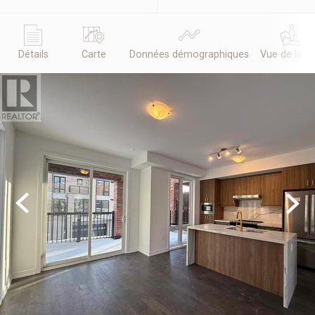
Détails
Carte
Données démographiques
Vue de la r
Previous
Next