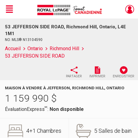
Menu
53 JEFFERSON SIDE ROAD, Richmond Hill, Ontario, L4E
Live
En Direct
1M1
NO. MLS® N13104590
Accueil
Ontario
Richmond Hill
53 JEFFERSON SIDE ROAD
PARTAGER
IMPRIMER
ENREGISTRER
MAISON À VENDRE À JEFFERSON, RICHMOND HILL, ONTARIO
1 159 990
$
MC
ÉvaluationExpress
:
Non disponible
4+1 Chambres
5 Salles de bain