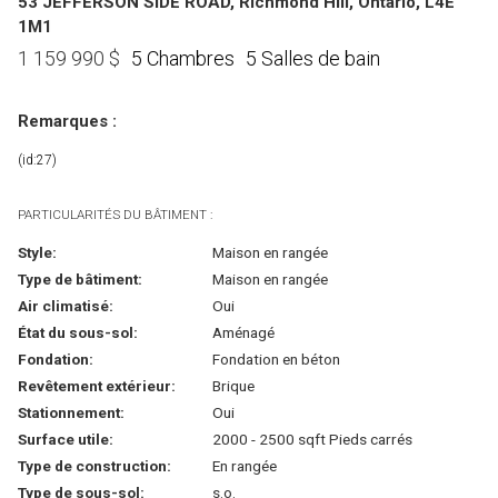
53 JEFFERSON SIDE ROAD, Richmond Hill, Ontario, L4E
1M1
5 Chambres
5 Salles de bain
1 159 990
$
Remarques :
(id:27)
PARTICULARITÉS DU BÂTIMENT :
Style:
Maison en rangée
Type de bâtiment:
Maison en rangée
Air climatisé:
Oui
État du sous-sol:
Aménagé
Fondation:
Fondation en béton
Revêtement extérieur:
Brique
Stationnement:
Oui
Surface utile:
2000 - 2500 sqft Pieds carrés
Type de construction:
En rangée
Type de sous-sol:
s.o.