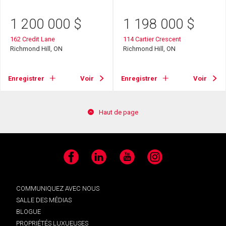
1 200 000
$
1 198 000
$
162 Credit Lane
114 Cartier Crescent
Richmond Hill, ON
Richmond Hill, ON
Enregistrer
Voir
Enregistrer
Voir
Haut de page
Facebook
LinkedIn
YouTube
Instagram
COMMUNIQUEZ AVEC NOUS
SALLE DES MÉDIAS
BLOGUE
PROPRIÉTÉS LUXUEUSES