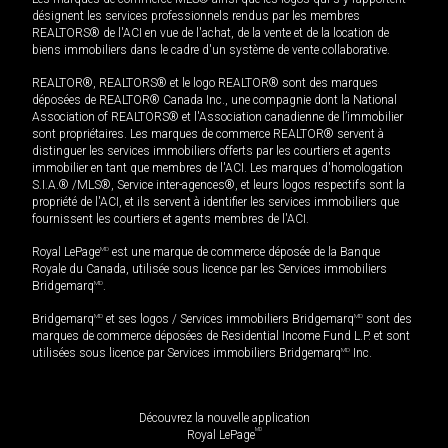
désignent les services professionnels rendus par les membres
REALTORS® de l'ACI en vue de l'achat, de la vente et de la location de
biens immobiliers dans le cadre d'un système de vente collaborative.
REALTOR®, REALTORS® et le logo REALTOR® sont des marques
déposées de REALTOR® Canada Inc., une compagnie dont la National
Association of REALTORS® et l'Association canadienne de l’immobilier
sont propriétaires. Les marques de commerce REALTOR® servent à
distinguer les services immobiliers offerts par les courtiers et agents
immobilier en tant que membres de l'ACI. Les marques d'homologation
S.I.A.® /MLS®, Service inter-agences®, et leurs logos respectifs sont la
propriété de l'ACI, et ils servent à identifier les services immobiliers que
fournissent les courtiers et agents membres de l'ACI.
Royal LePage
MD
est une marque de commerce déposée de la Banque
Royale du Canada, utilisée sous licence par les Services immobiliers
Bridgemarq
MD
.
Bridgemarq
MD
et ses logos / Services immobiliers Bridgemarq
MD
sont des
marques de commerce déposées de Residential Income Fund L.P. et sont
utilisées sous licence par Services immobiliers Bridgemarq
MD
Inc.
Découvrez la nouvelle application
MD
Royal LePage