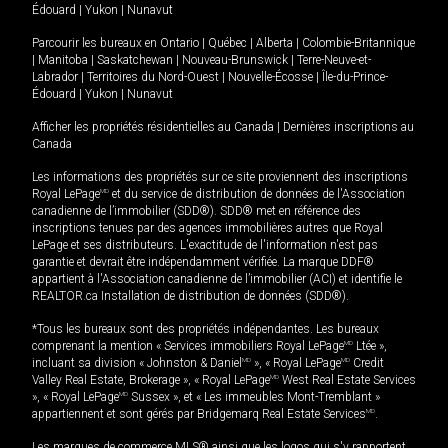
Édouard
|
Yukon
|
Nunavut
Parcourir les bureaux en
Ontario
|
Québec
|
Alberta
|
Colombie-Britannique
|
Manitoba
|
Saskatchewan
|
Nouveau-Brunswick
|
Terre-Neuve-et-
Labrador
|
Territoires du Nord-Ouest
|
Nouvelle-Écosse
|
Île-du-Prince-
Édouard
|
Yukon
|
Nunavut
Afficher les propriétés résidentielles au Canada
|
Dernières inscriptions au
Canada
Les informations des propriétés sur ce site proviennent des inscriptions
Royal LePage
MD
et du service de distribution de données de l'Association
canadienne de l’immobilier (SDD®). SDD® met en référence des
inscriptions tenues par des agences immobilières autres que Royal
LePage et ses distributeurs. L'exactitude de l'information n'est pas
garantie et devrait être indépendamment vérifiée. La marque DDF®
appartient à l'Association canadienne de l’immobilier (ACI) et identifie le
REALTOR.ca Installation de distribution de données (SDD®).
*Tous les bureaux sont des propriétés indépendantes. Les bureaux
comprenant la mention « Services immobiliers Royal LePage
MD
Ltée »,
incluant sa division « Johnston & Daniel
MD
», « Royal LePage
MD
Credit
Valley Real Estate, Brokerage », « Royal LePage
MD
West Real Estate Services
», « Royal LePage
MD
Sussex », et « Les immeubles Mont-Tremblant »
appartiennent et sont gérés par Bridgemarq Real Estate Services
MD
.
Les marques de commerce MLS® ainsi que les logos qui s'y rapportent