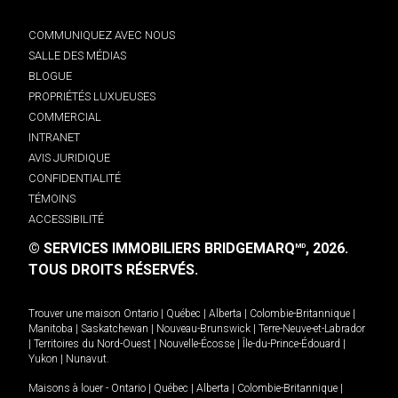
COMMUNIQUEZ AVEC NOUS
SALLE DES MÉDIAS
BLOGUE
PROPRIÉTÉS LUXUEUSES
COMMERCIAL
INTRANET
AVIS JURIDIQUE
CONFIDENTIALITÉ
TÉMOINS
ACCESSIBILITÉ
© SERVICES IMMOBILIERS BRIDGEMARQ
, 2026.
MD
TOUS DROITS RÉSERVÉS.
Trouver une maison
Ontario
|
Québec
|
Alberta
|
Colombie-Britannique
|
Manitoba
|
Saskatchewan
|
Nouveau-Brunswick
|
Terre-Neuve-et-Labrador
|
Territoires du Nord-Ouest
|
Nouvelle-Écosse
|
Île-du-Prince-Édouard
|
Yukon
|
Nunavut
.
Maisons à louer -
Ontario
|
Québec
|
Alberta
|
Colombie-Britannique
|