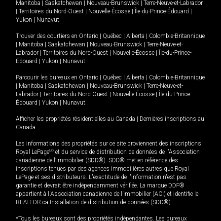
Manitoba
|
Saskatchewan
|
Nouveau-Brunswick
|
Terre-Neuve-et-Labrador
|
Territoires du Nord-Ouest
|
Nouvelle-Écosse
|
Île-du-Prince-Édouard
|
Yukon
|
Nunavut
.
Trouver des courtiers en
Ontario
|
Québec
|
Alberta
|
Colombie-Britannique
|
Manitoba
|
Saskatchewan
|
Nouveau-Brunswick
|
Terre-Neuve-et-
Labrador
|
Territoires du Nord-Ouest
|
Nouvelle-Écosse
|
Île-du-Prince-
Édouard
|
Yukon
|
Nunavut
Parcourir les bureaux en
Ontario
|
Québec
|
Alberta
|
Colombie-Britannique
|
Manitoba
|
Saskatchewan
|
Nouveau-Brunswick
|
Terre-Neuve-et-
Labrador
|
Territoires du Nord-Ouest
|
Nouvelle-Écosse
|
Île-du-Prince-
Édouard
|
Yukon
|
Nunavut
Afficher les propriétés résidentielles au Canada
|
Dernières inscriptions au
Canada
Les informations des propriétés sur ce site proviennent des inscriptions
Royal LePage
MD
et du service de distribution de données de l'Association
canadienne de l’immobilier (SDD®). SDD® met en référence des
inscriptions tenues par des agences immobilières autres que Royal
LePage et ses distributeurs. L'exactitude de l'information n'est pas
garantie et devrait être indépendamment vérifiée. La marque DDF®
appartient à l'Association canadienne de l’immobilier (ACI) et identifie le
REALTOR.ca Installation de distribution de données (SDD®).
*Tous les bureaux sont des propriétés indépendantes. Les bureaux