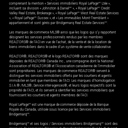
comprenant la mention « Services immobiliers Royal LePage
MD
Ltée »,
incluant sa division « Johnston & Daniel
MD
», « Royal LePage
MD
Credit
Valley Real Estate, Brokerage », « Royal LePage
MD
West Real Estate Services
», « Royal LePage
MD
Sussex », et « Les immeubles Mont-Tremblant »
appartiennent et sont gérés par Bridgemarq Real Estate Services
MD
.
Les marques de commerce MLS® ainsi que les logos qui s'y rapportent
désignent les services professionnels rendus par les membres
REALTORS® de l'ACI en vue de l'achat, de la vente et de la location de
biens immobiliers dans le cadre d'un système de vente collaborative.
REALTOR®, REALTORS® et le logo REALTOR® sont des marques
déposées de REALTOR® Canada Inc., une compagnie dont la National
Association of REALTORS® et l'Association canadienne de l’immobilier
sont propriétaires. Les marques de commerce REALTOR® servent à
distinguer les services immobiliers offerts par les courtiers et agents
immobilier en tant que membres de l'ACI. Les marques d'homologation
S.I.A.® /MLS®, Service inter-agences®, et leurs logos respectifs sont la
propriété de l'ACI, et ils servent à identifier les services immobiliers que
fournissent les courtiers et agents membres de l'ACI.
Royal LePage
MD
est une marque de commerce déposée de la Banque
Royale du Canada, utilisée sous licence par les Services immobiliers
Bridgemarq
MD
.
Bridgemarq
MD
et ses logos / Services immobiliers Bridgemarq
MD
sont des