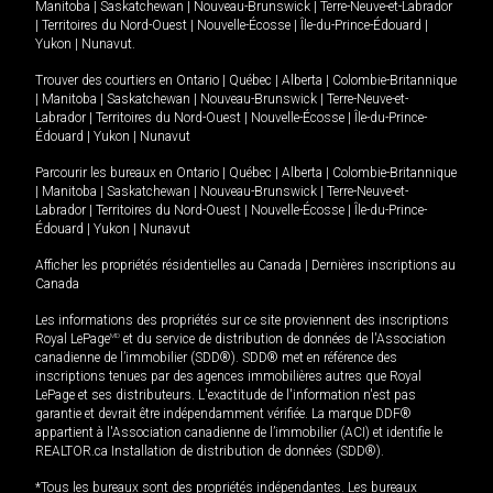
Manitoba
|
Saskatchewan
|
Nouveau-Brunswick
|
Terre-Neuve-et-Labrador
|
Territoires du Nord-Ouest
|
Nouvelle-Écosse
|
Île-du-Prince-Édouard
|
Yukon
|
Nunavut
.
Trouver des courtiers en
Ontario
|
Québec
|
Alberta
|
Colombie-Britannique
|
Manitoba
|
Saskatchewan
|
Nouveau-Brunswick
|
Terre-Neuve-et-
Labrador
|
Territoires du Nord-Ouest
|
Nouvelle-Écosse
|
Île-du-Prince-
Édouard
|
Yukon
|
Nunavut
Parcourir les bureaux en
Ontario
|
Québec
|
Alberta
|
Colombie-Britannique
|
Manitoba
|
Saskatchewan
|
Nouveau-Brunswick
|
Terre-Neuve-et-
Labrador
|
Territoires du Nord-Ouest
|
Nouvelle-Écosse
|
Île-du-Prince-
Édouard
|
Yukon
|
Nunavut
Afficher les propriétés résidentielles au Canada
|
Dernières inscriptions au
Canada
Les informations des propriétés sur ce site proviennent des inscriptions
Royal LePage
MD
et du service de distribution de données de l'Association
canadienne de l’immobilier (SDD®). SDD® met en référence des
inscriptions tenues par des agences immobilières autres que Royal
LePage et ses distributeurs. L'exactitude de l'information n'est pas
garantie et devrait être indépendamment vérifiée. La marque DDF®
appartient à l'Association canadienne de l’immobilier (ACI) et identifie le
REALTOR.ca Installation de distribution de données (SDD®).
*Tous les bureaux sont des propriétés indépendantes. Les bureaux