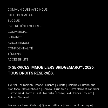
COMMUNIQUEZ AVEC NOUS
SALLE DES MÉDIAS
BLOGUE
PROPRIÉTÉS LUXUEUSES
COMMERCIAL
INTRANET
AVIS JURIDIQUE
CONFIDENTIALITÉ
TÉMOINS
ACCESSIBILITÉ
© SERVICES IMMOBILIERS BRIDGEMARQ
, 2026.
MD
TOUS DROITS RÉSERVÉS.
Trouver une maison
Ontario
|
Québec
|
Alberta
|
Colombie-Britannique
|
Manitoba
|
Saskatchewan
|
Nouveau-Brunswick
|
Terre-Neuve-et-Labrador
|
Territoires du Nord-Ouest
|
Nouvelle-Écosse
|
Île-du-Prince-Édouard
|
Yukon
|
Nunavut
.
Maisons à louer -
Ontario
|
Québec
|
Alberta
|
Colombie-Britannique
|