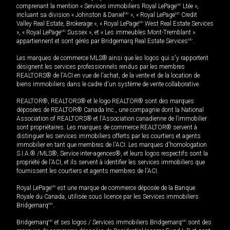
comprenant la mention « Services immobiliers Royal LePage
MD
Ltée »,
incluant sa division « Johnston & Daniel
MD
», « Royal LePage
MD
Credit
Valley Real Estate, Brokerage », « Royal LePage
MD
West Real Estate Services
», « Royal LePage
MD
Sussex », et « Les immeubles Mont-Tremblant »
appartiennent et sont gérés par Bridgemarq Real Estate Services
MD
.
Les marques de commerce MLS® ainsi que les logos qui s'y rapportent
désignent les services professionnels rendus par les membres
REALTORS® de l'ACI en vue de l'achat, de la vente et de la location de
biens immobiliers dans le cadre d'un système de vente collaborative.
REALTOR®, REALTORS® et le logo REALTOR® sont des marques
déposées de REALTOR® Canada Inc., une compagnie dont la National
Association of REALTORS® et l'Association canadienne de l’immobilier
sont propriétaires. Les marques de commerce REALTOR® servent à
distinguer les services immobiliers offerts par les courtiers et agents
immobilier en tant que membres de l'ACI. Les marques d'homologation
S.I.A.® /MLS®, Service inter-agences®, et leurs logos respectifs sont la
propriété de l'ACI, et ils servent à identifier les services immobiliers que
fournissent les courtiers et agents membres de l'ACI.
Royal LePage
MD
est une marque de commerce déposée de la Banque
Royale du Canada, utilisée sous licence par les Services immobiliers
Bridgemarq
MD
.
Bridgemarq
MD
et ses logos / Services immobiliers Bridgemarq
MD
sont des