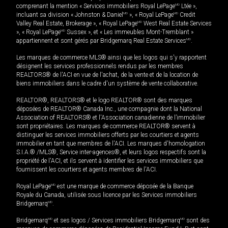
comprenant la mention « Services immobiliers Royal LePage
MD
Ltée »,
incluant sa division « Johnston & Daniel
MD
», « Royal LePage
MD
Credit
Valley Real Estate, Brokerage », « Royal LePage
MD
West Real Estate Services
», « Royal LePage
MD
Sussex », et « Les immeubles Mont-Tremblant »
appartiennent et sont gérés par Bridgemarq Real Estate Services
MD
.
Les marques de commerce MLS® ainsi que les logos qui s'y rapportent
désignent les services professionnels rendus par les membres
REALTORS® de l'ACI en vue de l'achat, de la vente et de la location de
biens immobiliers dans le cadre d'un système de vente collaborative.
REALTOR®, REALTORS® et le logo REALTOR® sont des marques
déposées de REALTOR® Canada Inc., une compagnie dont la National
Association of REALTORS® et l'Association canadienne de l’immobilier
sont propriétaires. Les marques de commerce REALTOR® servent à
distinguer les services immobiliers offerts par les courtiers et agents
immobilier en tant que membres de l'ACI. Les marques d'homologation
S.I.A.® /MLS®, Service inter-agences®, et leurs logos respectifs sont la
propriété de l'ACI, et ils servent à identifier les services immobiliers que
fournissent les courtiers et agents membres de l'ACI.
Royal LePage
MD
est une marque de commerce déposée de la Banque
Royale du Canada, utilisée sous licence par les Services immobiliers
Bridgemarq
MD
.
Bridgemarq
MD
et ses logos / Services immobiliers Bridgemarq
MD
sont des