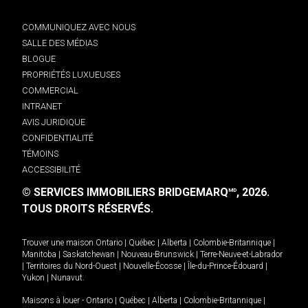
COMMUNIQUEZ AVEC NOUS
SALLE DES MÉDIAS
BLOGUE
PROPRIÉTÉS LUXUEUSES
COMMERCIAL
INTRANET
AVIS JURIDIQUE
CONFIDENTIALITÉ
TÉMOINS
ACCESSIBILITÉ
© SERVICES IMMOBILIERS BRIDGEMARQ
, 2026.
MD
TOUS DROITS RÉSERVÉS.
Trouver une maison
Ontario
|
Québec
|
Alberta
|
Colombie-Britannique
|
Manitoba
|
Saskatchewan
|
Nouveau-Brunswick
|
Terre-Neuve-et-Labrador
|
Territoires du Nord-Ouest
|
Nouvelle-Écosse
|
Île-du-Prince-Édouard
|
Yukon
|
Nunavut
.
Maisons à louer -
Ontario
|
Québec
|
Alberta
|
Colombie-Britannique
|