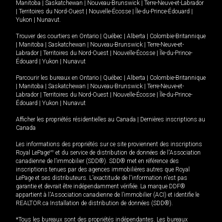
Manitoba
|
Saskatchewan
|
Nouveau-Brunswick
|
Terre-Neuve-et-Labrador
|
Territoires du Nord-Ouest
|
Nouvelle-Écosse
|
Île-du-Prince-Édouard
|
Yukon
|
Nunavut
.
Trouver des courtiers en
Ontario
|
Québec
|
Alberta
|
Colombie-Britannique
|
Manitoba
|
Saskatchewan
|
Nouveau-Brunswick
|
Terre-Neuve-et-
Labrador
|
Territoires du Nord-Ouest
|
Nouvelle-Écosse
|
Île-du-Prince-
Édouard
|
Yukon
|
Nunavut
Parcourir les bureaux en
Ontario
|
Québec
|
Alberta
|
Colombie-Britannique
|
Manitoba
|
Saskatchewan
|
Nouveau-Brunswick
|
Terre-Neuve-et-
Labrador
|
Territoires du Nord-Ouest
|
Nouvelle-Écosse
|
Île-du-Prince-
Édouard
|
Yukon
|
Nunavut
Afficher les propriétés résidentielles au Canada
|
Dernières inscriptions au
Canada
Les informations des propriétés sur ce site proviennent des inscriptions
Royal LePage
MD
et du service de distribution de données de l'Association
canadienne de l’immobilier (SDD®). SDD® met en référence des
inscriptions tenues par des agences immobilières autres que Royal
LePage et ses distributeurs. L'exactitude de l'information n'est pas
garantie et devrait être indépendamment vérifiée. La marque DDF®
appartient à l'Association canadienne de l’immobilier (ACI) et identifie le
REALTOR.ca Installation de distribution de données (SDD®).
*Tous les bureaux sont des propriétés indépendantes. Les bureaux