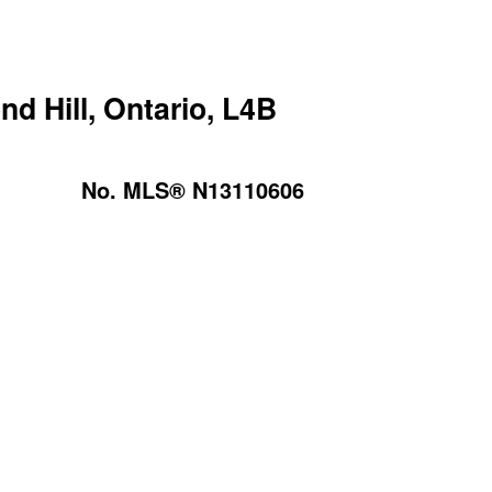
d Hill, Ontario, L4B
No. MLS® N13110606