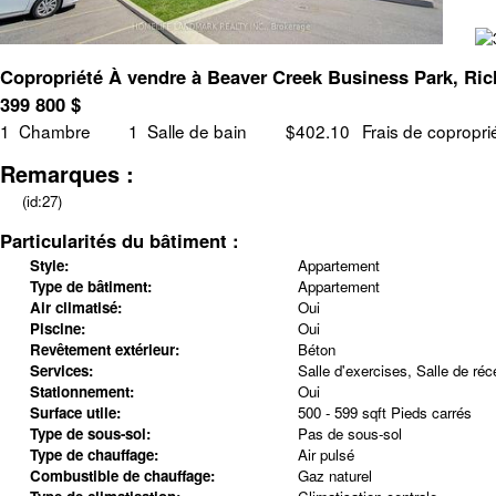
Copropriété À vendre à Beaver Creek Business Park, Ric
399 800
$
1
Chambre
1
Salle de bain
$402.10
Frais de copropri
Remarques :
(id:27)
Particularités du bâtiment :
Style:
Appartement
Type de bâtiment:
Appartement
Air climatisé:
Oui
Piscine:
Oui
Revêtement extérieur:
Béton
Services:
Salle d'exercises, Salle de réc
Stationnement:
Oui
Surface utile:
500 - 599 sqft Pieds carrés
Type de sous-sol:
Pas de sous-sol
Type de chauffage:
Air pulsé
Combustible de chauffage:
Gaz naturel