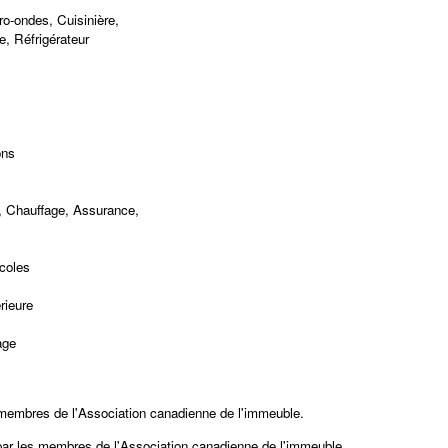
o-ondes, Cuisinière,
e, Réfrigérateur
ons
, Chauffage, Assurance,
coles
rieure
age
 membres de l'Association canadienne de l'immeuble.
 par les membres de
l'Association canadienne de l'immeuble.