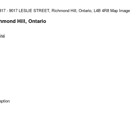
hmond Hill, Ontario
été
eption