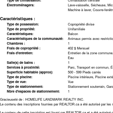
Type de climatisation:
Climatisation centrale
Électroménagers:
Lave-vaisselle, Sécheuse, Micr
Machine à laver, Couvre-fenêtr
Caractéristiques :
Type de possession:
Copropriété divise
Type de propriété:
Unifamiliale
Caractéristiques:
Balcon
Caractéristiques de la communauté:
Animaux permis avec restricti
Chambres :
1
Frais de copropriété :
402 $ Mensuel
Frais d'entretien:
Entretien de la zone commune
Eau
Salle(s) de bains :
1
Services à proximité:
Parc, Transport en commun, É
Superficie habitable (approx):
500 - 599 Pieds carrés
Type de piscine:
Piscine intérieure, Piscine exté
Type de vue:
Vue
Type de stationnement:
Stationnement souterrain, Gar
Nbre d'espaces de stationnement:
1
Gracieuseté de : HOMELIFE LANDMARK REALTY INC.
Le contenu des inscriptions fournies par REALTOR.ca a été autorisé par les
Le contenu de cette inscription est fourni par
REALTOR.ca
et a été autorisé