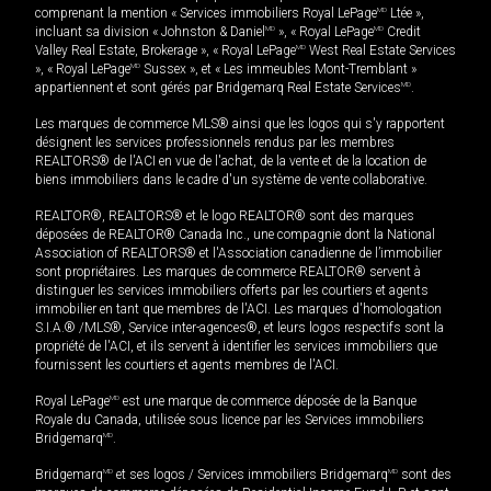
comprenant la mention « Services immobiliers Royal LePage
MD
Ltée »,
incluant sa division « Johnston & Daniel
MD
», « Royal LePage
MD
Credit
Valley Real Estate, Brokerage », « Royal LePage
MD
West Real Estate Services
», « Royal LePage
MD
Sussex », et « Les immeubles Mont-Tremblant »
appartiennent et sont gérés par Bridgemarq Real Estate Services
MD
.
Les marques de commerce MLS® ainsi que les logos qui s'y rapportent
désignent les services professionnels rendus par les membres
REALTORS® de l'ACI en vue de l'achat, de la vente et de la location de
biens immobiliers dans le cadre d'un système de vente collaborative.
REALTOR®, REALTORS® et le logo REALTOR® sont des marques
déposées de REALTOR® Canada Inc., une compagnie dont la National
Association of REALTORS® et l'Association canadienne de l’immobilier
sont propriétaires. Les marques de commerce REALTOR® servent à
distinguer les services immobiliers offerts par les courtiers et agents
immobilier en tant que membres de l'ACI. Les marques d'homologation
S.I.A.® /MLS®, Service inter-agences®, et leurs logos respectifs sont la
propriété de l'ACI, et ils servent à identifier les services immobiliers que
fournissent les courtiers et agents membres de l'ACI.
Royal LePage
MD
est une marque de commerce déposée de la Banque
Royale du Canada, utilisée sous licence par les Services immobiliers
Bridgemarq
MD
.
Bridgemarq
MD
et ses logos / Services immobiliers Bridgemarq
MD
sont des