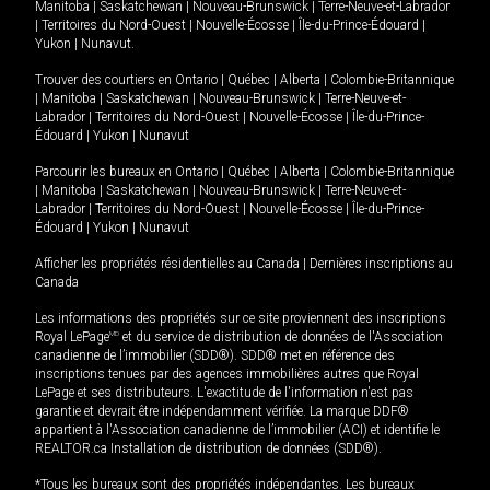
Manitoba
|
Saskatchewan
|
Nouveau-Brunswick
|
Terre-Neuve-et-Labrador
|
Territoires du Nord-Ouest
|
Nouvelle-Écosse
|
Île-du-Prince-Édouard
|
Yukon
|
Nunavut
.
Trouver des courtiers en
Ontario
|
Québec
|
Alberta
|
Colombie-Britannique
|
Manitoba
|
Saskatchewan
|
Nouveau-Brunswick
|
Terre-Neuve-et-
Labrador
|
Territoires du Nord-Ouest
|
Nouvelle-Écosse
|
Île-du-Prince-
Édouard
|
Yukon
|
Nunavut
Parcourir les bureaux en
Ontario
|
Québec
|
Alberta
|
Colombie-Britannique
|
Manitoba
|
Saskatchewan
|
Nouveau-Brunswick
|
Terre-Neuve-et-
Labrador
|
Territoires du Nord-Ouest
|
Nouvelle-Écosse
|
Île-du-Prince-
Édouard
|
Yukon
|
Nunavut
Afficher les propriétés résidentielles au Canada
|
Dernières inscriptions au
Canada
Les informations des propriétés sur ce site proviennent des inscriptions
Royal LePage
MD
et du service de distribution de données de l'Association
canadienne de l’immobilier (SDD®). SDD® met en référence des
inscriptions tenues par des agences immobilières autres que Royal
LePage et ses distributeurs. L'exactitude de l'information n'est pas
garantie et devrait être indépendamment vérifiée. La marque DDF®
appartient à l'Association canadienne de l’immobilier (ACI) et identifie le
REALTOR.ca Installation de distribution de données (SDD®).
*Tous les bureaux sont des propriétés indépendantes. Les bureaux