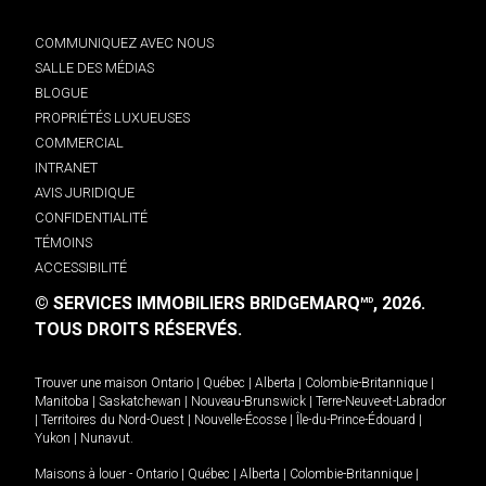
COMMUNIQUEZ AVEC NOUS
SALLE DES MÉDIAS
BLOGUE
PROPRIÉTÉS LUXUEUSES
COMMERCIAL
INTRANET
AVIS JURIDIQUE
CONFIDENTIALITÉ
TÉMOINS
ACCESSIBILITÉ
© SERVICES IMMOBILIERS BRIDGEMARQ
, 2026.
MD
TOUS DROITS RÉSERVÉS.
Trouver une maison
Ontario
|
Québec
|
Alberta
|
Colombie-Britannique
|
Manitoba
|
Saskatchewan
|
Nouveau-Brunswick
|
Terre-Neuve-et-Labrador
|
Territoires du Nord-Ouest
|
Nouvelle-Écosse
|
Île-du-Prince-Édouard
|
Yukon
|
Nunavut
.
Maisons à louer -
Ontario
|
Québec
|
Alberta
|
Colombie-Britannique
|