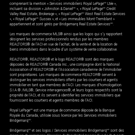
comprenant la mention « Services immobiliers Royal LePage
MD
Ltée »,
incluant sa division « Johnston & Daniel
MD
», « Royal LePage
MD
Credit
Valley Real Estate, Brokerage », « Royal LePage
MD
West Real Estate Services
», « Royal LePage
MD
Sussex », et « Les immeubles Mont-Tremblant »
appartiennent et sont gérés par Bridgemarq Real Estate Services
MD
.
Les marques de commerce MLS® ainsi que les logos qui s'y rapportent
désignent les services professionnels rendus par les membres
REALTORS® de l'ACI en vue de l'achat, de la vente et de la location de
biens immobiliers dans le cadre d'un système de vente collaborative.
REALTOR®, REALTORS® et le logo REALTOR® sont des marques
déposées de REALTOR® Canada Inc., une compagnie dont la National
Association of REALTORS® et l'Association canadienne de l’immobilier
sont propriétaires. Les marques de commerce REALTOR® servent à
distinguer les services immobiliers offerts par les courtiers et agents
immobilier en tant que membres de l'ACI. Les marques d'homologation
S.I.A.® /MLS®, Service inter-agences®, et leurs logos respectifs sont la
propriété de l'ACI, et ils servent à identifier les services immobiliers que
fournissent les courtiers et agents membres de l'ACI.
Royal LePage
MD
est une marque de commerce déposée de la Banque
Royale du Canada, utilisée sous licence par les Services immobiliers
Bridgemarq
MD
.
Bridgemarq
MD
et ses logos / Services immobiliers Bridgemarq
MD
sont des