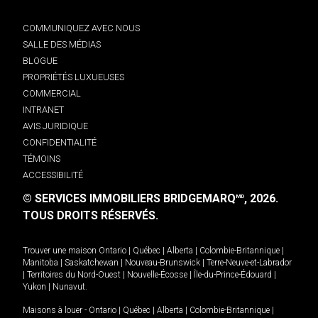
COMMUNIQUEZ AVEC NOUS
SALLE DES MÉDIAS
BLOGUE
PROPRIÉTÉS LUXUEUSES
COMMERCIAL
INTRANET
AVIS JURIDIQUE
CONFIDENTIALITÉ
TÉMOINS
ACCESSIBILITÉ
© SERVICES IMMOBILIERS BRIDGEMARQ
, 2026.
MD
TOUS DROITS RÉSERVÉS.
Trouver une maison
Ontario
|
Québec
|
Alberta
|
Colombie-Britannique
|
Manitoba
|
Saskatchewan
|
Nouveau-Brunswick
|
Terre-Neuve-et-Labrador
|
Territoires du Nord-Ouest
|
Nouvelle-Écosse
|
Île-du-Prince-Édouard
|
Yukon
|
Nunavut
.
Maisons à louer -
Ontario
|
Québec
|
Alberta
|
Colombie-Britannique
|