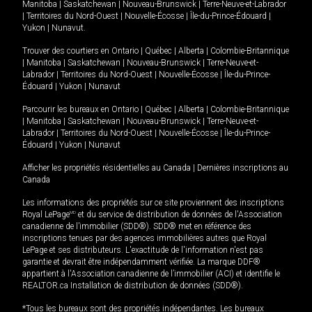
Manitoba
|
Saskatchewan
|
Nouveau-Brunswick
|
Terre-Neuve-et-Labrador
|
Territoires du Nord-Ouest
|
Nouvelle-Écosse
|
Île-du-Prince-Édouard
|
Yukon
|
Nunavut
.
Trouver des courtiers en
Ontario
|
Québec
|
Alberta
|
Colombie-Britannique
|
Manitoba
|
Saskatchewan
|
Nouveau-Brunswick
|
Terre-Neuve-et-
Labrador
|
Territoires du Nord-Ouest
|
Nouvelle-Écosse
|
Île-du-Prince-
Édouard
|
Yukon
|
Nunavut
Parcourir les bureaux en
Ontario
|
Québec
|
Alberta
|
Colombie-Britannique
|
Manitoba
|
Saskatchewan
|
Nouveau-Brunswick
|
Terre-Neuve-et-
Labrador
|
Territoires du Nord-Ouest
|
Nouvelle-Écosse
|
Île-du-Prince-
Édouard
|
Yukon
|
Nunavut
Afficher les propriétés résidentielles au Canada
|
Dernières inscriptions au
Canada
Les informations des propriétés sur ce site proviennent des inscriptions
Royal LePage
MD
et du service de distribution de données de l'Association
canadienne de l’immobilier (SDD®). SDD® met en référence des
inscriptions tenues par des agences immobilières autres que Royal
LePage et ses distributeurs. L'exactitude de l'information n'est pas
garantie et devrait être indépendamment vérifiée. La marque DDF®
appartient à l'Association canadienne de l’immobilier (ACI) et identifie le
REALTOR.ca Installation de distribution de données (SDD®).
*Tous les bureaux sont des propriétés indépendantes. Les bureaux