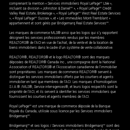
comprenant la mention « Services immobiliers Royal LePage
MD
Ltée »,
incluant sa division « Johnston & Daniel
MD
», « Royal LePage
MD
Credit
Valley Real Estate, Brokerage », « Royal LePage
MD
West Real Estate Services
», « Royal LePage
MD
Sussex », et « Les immeubles Mont-Tremblant »
appartiennent et sont gérés par Bridgemarq Real Estate Services
MD
.
Les marques de commerce MLS® ainsi que les logos qui s'y rapportent
désignent les services professionnels rendus par les membres
REALTORS® de l'ACI en vue de l'achat, de la vente et de la location de
biens immobiliers dans le cadre d'un système de vente collaborative.
REALTOR®, REALTORS® et le logo REALTOR® sont des marques
déposées de REALTOR® Canada Inc., une compagnie dont la National
Association of REALTORS® et l'Association canadienne de l’immobilier
sont propriétaires. Les marques de commerce REALTOR® servent à
distinguer les services immobiliers offerts par les courtiers et agents
immobilier en tant que membres de l'ACI. Les marques d'homologation
S.I.A.® /MLS®, Service inter-agences®, et leurs logos respectifs sont la
propriété de l'ACI, et ils servent à identifier les services immobiliers que
fournissent les courtiers et agents membres de l'ACI.
Royal LePage
MD
est une marque de commerce déposée de la Banque
Royale du Canada, utilisée sous licence par les Services immobiliers
Bridgemarq
MD
.
Bridgemarq
MD
et ses logos / Services immobiliers Bridgemarq
MD
sont des