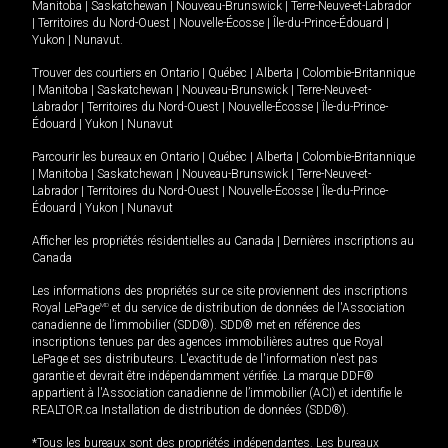
Manitoba
|
Saskatchewan
|
Nouveau-Brunswick
|
Terre-Neuve-et-Labrador
|
Territoires du Nord-Ouest
|
Nouvelle-Écosse
|
Île-du-Prince-Édouard
|
Yukon
|
Nunavut
.
Trouver des courtiers en
Ontario
|
Québec
|
Alberta
|
Colombie-Britannique
|
Manitoba
|
Saskatchewan
|
Nouveau-Brunswick
|
Terre-Neuve-et-
Labrador
|
Territoires du Nord-Ouest
|
Nouvelle-Écosse
|
Île-du-Prince-
Édouard
|
Yukon
|
Nunavut
Parcourir les bureaux en
Ontario
|
Québec
|
Alberta
|
Colombie-Britannique
|
Manitoba
|
Saskatchewan
|
Nouveau-Brunswick
|
Terre-Neuve-et-
Labrador
|
Territoires du Nord-Ouest
|
Nouvelle-Écosse
|
Île-du-Prince-
Édouard
|
Yukon
|
Nunavut
Afficher les propriétés résidentielles au Canada
|
Dernières inscriptions au
Canada
Les informations des propriétés sur ce site proviennent des inscriptions
Royal LePage
MD
et du service de distribution de données de l'Association
canadienne de l’immobilier (SDD®). SDD® met en référence des
inscriptions tenues par des agences immobilières autres que Royal
LePage et ses distributeurs. L'exactitude de l'information n'est pas
garantie et devrait être indépendamment vérifiée. La marque DDF®
appartient à l'Association canadienne de l’immobilier (ACI) et identifie le
REALTOR.ca Installation de distribution de données (SDD®).
*Tous les bureaux sont des propriétés indépendantes. Les bureaux