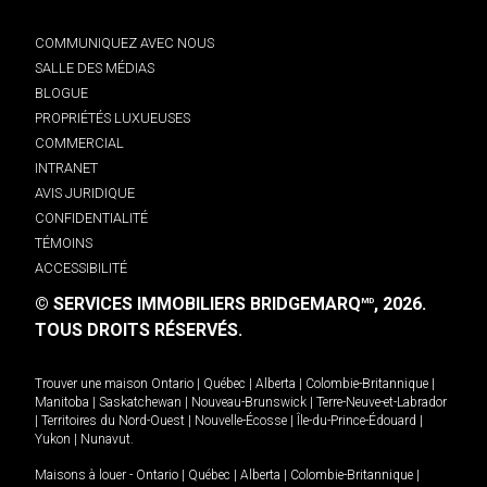
COMMUNIQUEZ AVEC NOUS
SALLE DES MÉDIAS
BLOGUE
PROPRIÉTÉS LUXUEUSES
COMMERCIAL
INTRANET
AVIS JURIDIQUE
CONFIDENTIALITÉ
TÉMOINS
ACCESSIBILITÉ
© SERVICES IMMOBILIERS BRIDGEMARQ
, 2026.
MD
TOUS DROITS RÉSERVÉS.
Trouver une maison
Ontario
|
Québec
|
Alberta
|
Colombie-Britannique
|
Manitoba
|
Saskatchewan
|
Nouveau-Brunswick
|
Terre-Neuve-et-Labrador
|
Territoires du Nord-Ouest
|
Nouvelle-Écosse
|
Île-du-Prince-Édouard
|
Yukon
|
Nunavut
.
Maisons à louer -
Ontario
|
Québec
|
Alberta
|
Colombie-Britannique
|