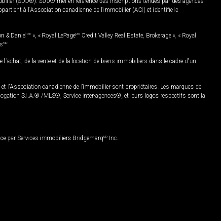
mobilier (SDD®). SDD® met en référence des inscriptions tenues par des agences
rtient à l'Association canadienne de l’immobilier (ACI) et identifie le
on & Daniel
MD
», « Royal LePage
MD
Credit Valley Real Estate, Brokerage », « Royal
es
MD
.
chat, de la vente et de la location de biens immobiliers dans le cadre d'un
Association canadienne de l’immobilier sont propriétaires. Les marques de
ation S.I.A.® /MLS®, Service inter-agences®, et leurs logos respectifs sont la
nce par Services immobiliers Bridgemarq
MD
Inc.