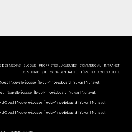
E DES MÉDIAS
BLOGUE
PROPRIÉTÉS LUXUEUSES
COMMERCIAL
INTRANET
AVIS JURIDIQUE
CONFIDENTIALITÉ
TÉMOINS
ACCESSIBILITÉ
-Ouest
|
Nouvelle-Écosse
|
Île-du-Prince-Édouard
|
Yukon
|
Nunavut
.
est
|
Nouvelle-Écosse
|
Île-du-Prince-Édouard
|
Yukon
|
Nunavut
.
Nord-Ouest
|
Nouvelle-Écosse
|
Île-du-Prince-Édouard
|
Yukon
|
Nunavut
Nord-Ouest
|
Nouvelle-Écosse
|
Île-du-Prince-Édouard
|
Yukon
|
Nunavut