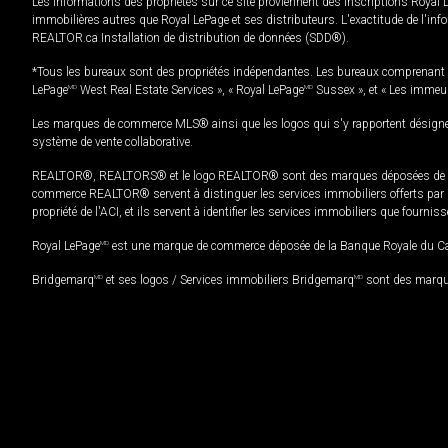
Les informations des propriétés sur ce site proviennent des inscriptions Royal 
immobilières autres que Royal LePage et ses distributeurs. L'exactitude de l'info
REALTOR.ca Installation de distribution de données (SDD®).
*Tous les bureaux sont des propriétés indépendantes. Les bureaux comprenant 
LePage
MD
West Real Estate Services », « Royal LePage
MD
Sussex », et « Les immeu
Les marques de commerce MLS® ainsi que les logos qui s'y rapportent désignent
système de vente collaborative.
REALTOR®, REALTORS® et le logo REALTOR® sont des marques déposées de REAL
commerce REALTOR® servent à distinguer les services immobiliers offerts par le
propriété de l'ACI, et ils servent à identifier les services immobiliers que fourni
Royal LePage
MD
est une marque de commerce déposée de la Banque Royale du Cana
Bridgemarq
MD
et ses logos / Services immobiliers Bridgemarq
MD
sont des marque