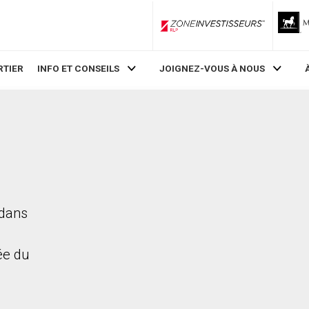
ZoneInvestisseurs RLP
RTIER
INFO ET CONSEILS
JOIGNEZ-VOUS À NOUS
 dans
rée du