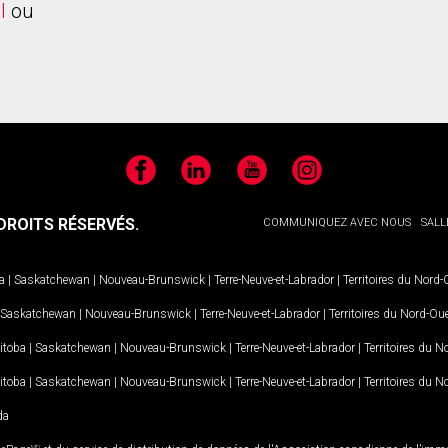
l
ou
Facebook
LinkedIn
YouTube
Instagram
ROITS RÉSERVÉS.
COMMUNIQUEZ AVEC NOUS
SALL
a
|
Saskatchewan
|
Nouveau-Brunswick
|
Terre-Neuve-et-Labrador
|
Territoires du Nord
Saskatchewan
|
Nouveau-Brunswick
|
Terre-Neuve-et-Labrador
|
Territoires du Nord-Ou
itoba
|
Saskatchewan
|
Nouveau-Brunswick
|
Terre-Neuve-et-Labrador
|
Territoires du 
itoba
|
Saskatchewan
|
Nouveau-Brunswick
|
Terre-Neuve-et-Labrador
|
Territoires du 
da
MD