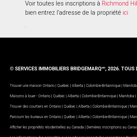
Voir toutes les inscriptions à
Richmond Hil
bien entrez l'adresse de la propriété
ici
.
© SERVICES IMMOBILIERS BRIDGEMARQ
, 2026.
TOUS D
MD
Trouver une maison
Ontario
|
Québec
|
Alberta
|
Colombie-Britannique
|
Manitob
Maisons à louer -
Ontario
|
Québec
|
Alberta
|
Colombie-Britannique
|
Manitoba
|
Trouver des courtiers en
Ontario
|
Québec
|
Alberta
|
Colombie-Britannique
|
Man
Parcourir les bureaux en
Ontario
|
Québec
|
Alberta
|
Colombie-Britannique
|
Man
Afficher les propriétés résidentielles au Canada
|
Dernières inscriptions au Cana