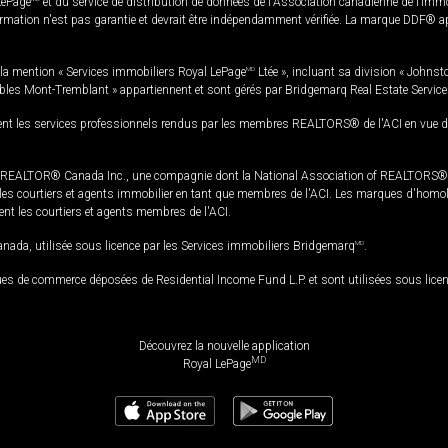
LePage
et du service de distribution de données de l'Association canadienne de l’im
rmation n'est pas garantie et devrait être indépendamment vérifiée. La marque DDF® appa
la mention « Services immobiliers Royal LePage
MD
Ltée », incluant sa division « Johnst
bles Mont-Tremblant » appartiennent et sont gérés par Bridgemarq Real Estate Servic
 les services professionnels rendus par les membres REALTORS® de l'ACI en vue de l'a
TOR® Canada Inc., une compagnie dont la National Association of REALTORS® et l'
s courtiers et agents immobilier en tant que membres de l'ACI. Les marques d'homolog
ssent les courtiers et agents membres de l'ACI.
da, utilisée sous licence par les Services immobiliers Bridgemarq
MD
.
s de commerce déposées de Residential Income Fund L.P. et sont utilisées sous lice
Découvrez la nouvelle application
MD
Royal LePage