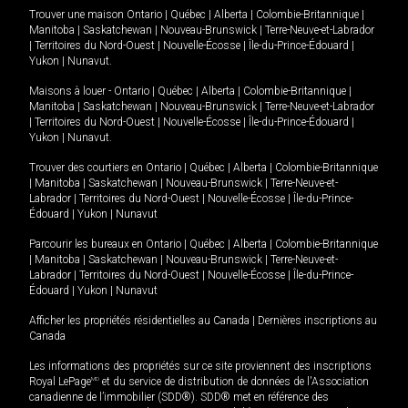
Trouver une maison
Ontario
|
Québec
|
Alberta
|
Colombie-Britannique
|
Manitoba
|
Saskatchewan
|
Nouveau-Brunswick
|
Terre-Neuve-et-Labrador
|
Territoires du Nord-Ouest
|
Nouvelle-Écosse
|
Île-du-Prince-Édouard
|
Yukon
|
Nunavut
.
Maisons à louer -
Ontario
|
Québec
|
Alberta
|
Colombie-Britannique
|
Manitoba
|
Saskatchewan
|
Nouveau-Brunswick
|
Terre-Neuve-et-Labrador
|
Territoires du Nord-Ouest
|
Nouvelle-Écosse
|
Île-du-Prince-Édouard
|
Yukon
|
Nunavut
.
Trouver des courtiers en
Ontario
|
Québec
|
Alberta
|
Colombie-Britannique
|
Manitoba
|
Saskatchewan
|
Nouveau-Brunswick
|
Terre-Neuve-et-
Labrador
|
Territoires du Nord-Ouest
|
Nouvelle-Écosse
|
Île-du-Prince-
Édouard
|
Yukon
|
Nunavut
Parcourir les bureaux en
Ontario
|
Québec
|
Alberta
|
Colombie-Britannique
|
Manitoba
|
Saskatchewan
|
Nouveau-Brunswick
|
Terre-Neuve-et-
Labrador
|
Territoires du Nord-Ouest
|
Nouvelle-Écosse
|
Île-du-Prince-
Édouard
|
Yukon
|
Nunavut
Afficher les propriétés résidentielles au Canada
|
Dernières inscriptions au
Canada
Les informations des propriétés sur ce site proviennent des inscriptions
Royal LePage
MD
et du service de distribution de données de l'Association
canadienne de l’immobilier (SDD®). SDD® met en référence des