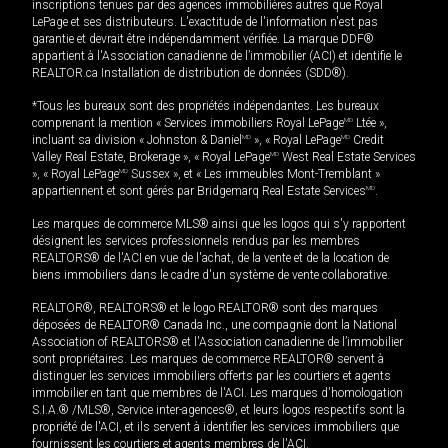
inscriptions tenues par des agences immobilières autres que Royal
LePage et ses distributeurs. L'exactitude de l'information n'est pas
garantie et devrait être indépendamment vérifiée. La marque DDF®
appartient à l'Association canadienne de l’immobilier (ACI) et identifie le
REALTOR.ca Installation de distribution de données (SDD®).
*Tous les bureaux sont des propriétés indépendantes. Les bureaux
comprenant la mention « Services immobiliers Royal LePage
MD
Ltée »,
incluant sa division « Johnston & Daniel
MD
», « Royal LePage
MD
Credit
Valley Real Estate, Brokerage », « Royal LePage
MD
West Real Estate Services
», « Royal LePage
MD
Sussex », et « Les immeubles Mont-Tremblant »
appartiennent et sont gérés par Bridgemarq Real Estate Services
MD
.
Les marques de commerce MLS® ainsi que les logos qui s'y rapportent
désignent les services professionnels rendus par les membres
REALTORS® de l'ACI en vue de l'achat, de la vente et de la location de
biens immobiliers dans le cadre d'un système de vente collaborative.
REALTOR®, REALTORS® et le logo REALTOR® sont des marques
déposées de REALTOR® Canada Inc., une compagnie dont la National
Association of REALTORS® et l'Association canadienne de l’immobilier
sont propriétaires. Les marques de commerce REALTOR® servent à
distinguer les services immobiliers offerts par les courtiers et agents
immobilier en tant que membres de l'ACI. Les marques d'homologation
S.I.A.® /MLS®, Service inter-agences®, et leurs logos respectifs sont la
propriété de l'ACI, et ils servent à identifier les services immobiliers que
fournissent les courtiers et agents membres de l'ACI.