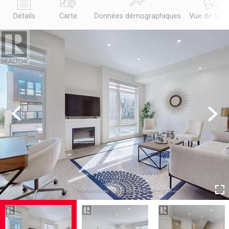
Détails
Carte
Données démographiques
Vue de la r
Previous
Next