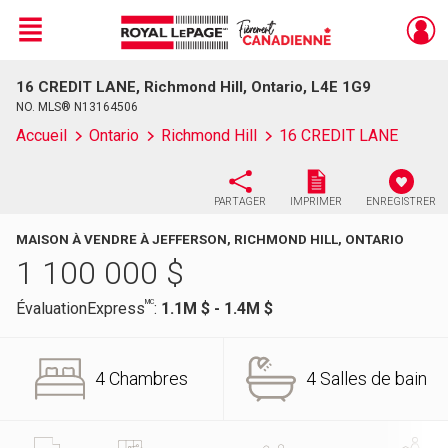
Menu
16 CREDIT LANE, Richmond Hill, Ontario, L4E 1G9
Live
En Direct
NO. MLS® N13164506
Accueil
Ontario
Richmond Hill
16 CREDIT LANE
PARTAGER
IMPRIMER
ENREGISTRER
MAISON À VENDRE À JEFFERSON, RICHMOND HILL, ONTARIO
1 100 000
$
MC
ÉvaluationExpress
:
1.1M $ - 1.4M $
4 Chambres
4 Salles de bain