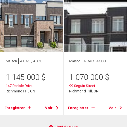
Maison
4 CAC , 4 SDB
Maison
4 CAC , 4 SDB
1 145 000
$
1 070 000
$
147 Dariole Drive
99 Seguin Street
Richmond Hill, ON
Richmond Hill, ON
Enregistrer
Voir
Enregistrer
Voir
Haut de page