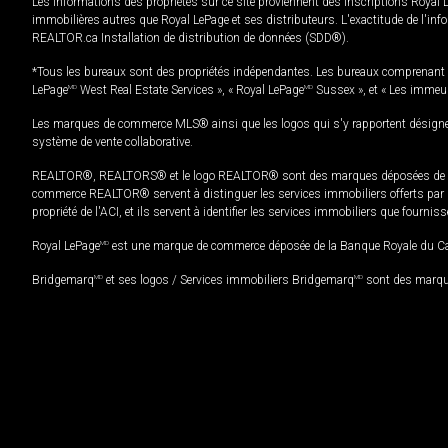
Les informations des propriétés sur ce site proviennent des inscriptions Royal 
immobilières autres que Royal LePage et ses distributeurs. L'exactitude de l'info
REALTOR.ca Installation de distribution de données (SDD®).
*Tous les bureaux sont des propriétés indépendantes. Les bureaux comprenant 
LePage
MD
West Real Estate Services », « Royal LePage
MD
Sussex », et « Les immeu
Les marques de commerce MLS® ainsi que les logos qui s'y rapportent désignent
système de vente collaborative.
REALTOR®, REALTORS® et le logo REALTOR® sont des marques déposées de REAL
commerce REALTOR® servent à distinguer les services immobiliers offerts par le
propriété de l'ACI, et ils servent à identifier les services immobiliers que fourni
Royal LePage
MD
est une marque de commerce déposée de la Banque Royale du Cana
Bridgemarq
MD
et ses logos / Services immobiliers Bridgemarq
MD
sont des marque