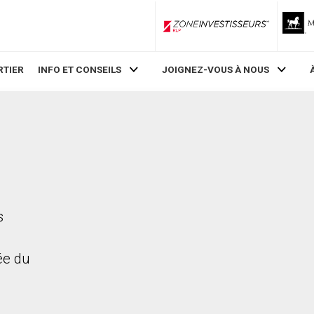
ZoneInvestisseurs RLP
RTIER
INFO ET CONSEILS
JOIGNEZ-VOUS À NOUS
s
rée du