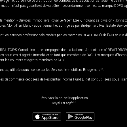
LePage
et du service de distribution de données de l'Association canadienne de l’im
rmation n'est pas garantie et devrait être indépendamment vérifiée. La marque DDF® appa
la mention « Services immobiliers Royal LePage
MD
Ltée », incluant sa division « Johnst
bles Mont-Tremblant » appartiennent et sont gérés par Bridgemarq Real Estate Servic
 les services professionnels rendus par les membres REALTORS® de l'ACI en vue de l'a
TOR® Canada Inc., une compagnie dont la National Association of REALTORS® et l'
s courtiers et agents immobilier en tant que membres de l'ACI. Les marques d'homolog
ssent les courtiers et agents membres de l'ACI.
da, utilisée sous licence par les Services immobiliers Bridgemarq
MD
.
s de commerce déposées de Residential Income Fund L.P. et sont utilisées sous lice
Découvrez la nouvelle application
MD
Royal LePage