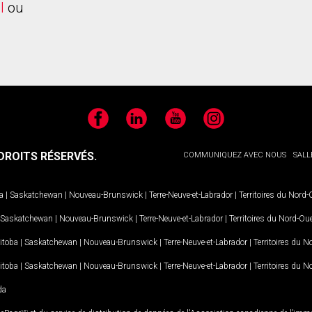
l
ou
Facebook
LinkedIn
YouTube
Instagram
ROITS RÉSERVÉS.
COMMUNIQUEZ AVEC NOUS
SALL
a
|
Saskatchewan
|
Nouveau-Brunswick
|
Terre-Neuve-et-Labrador
|
Territoires du Nord
Saskatchewan
|
Nouveau-Brunswick
|
Terre-Neuve-et-Labrador
|
Territoires du Nord-Ou
itoba
|
Saskatchewan
|
Nouveau-Brunswick
|
Terre-Neuve-et-Labrador
|
Territoires du 
itoba
|
Saskatchewan
|
Nouveau-Brunswick
|
Terre-Neuve-et-Labrador
|
Territoires du 
da
MD