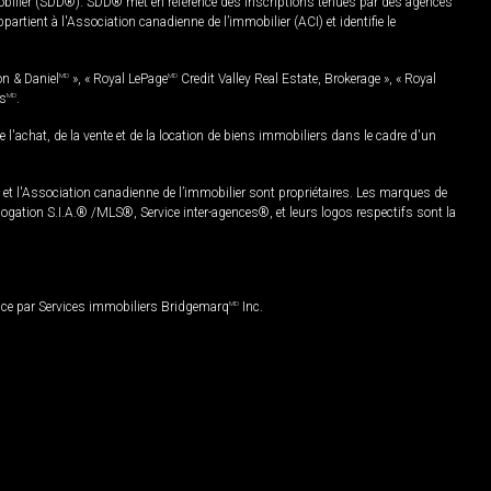
mobilier (SDD®). SDD® met en référence des inscriptions tenues par des agences
rtient à l'Association canadienne de l’immobilier (ACI) et identifie le
on & Daniel
MD
», « Royal LePage
MD
Credit Valley Real Estate, Brokerage », « Royal
es
MD
.
chat, de la vente et de la location de biens immobiliers dans le cadre d'un
Association canadienne de l’immobilier sont propriétaires. Les marques de
ation S.I.A.® /MLS®, Service inter-agences®, et leurs logos respectifs sont la
nce par Services immobiliers Bridgemarq
MD
Inc.