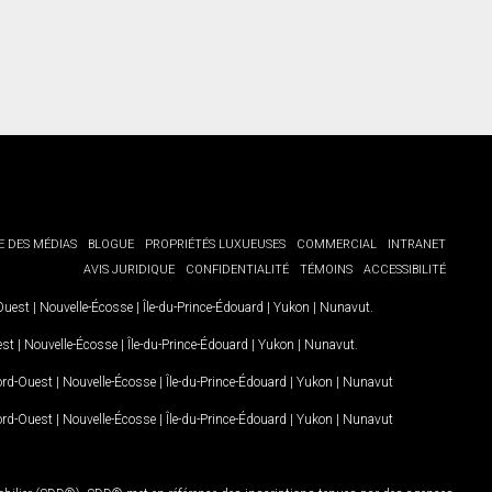
E DES MÉDIAS
BLOGUE
PROPRIÉTÉS LUXUEUSES
COMMERCIAL
INTRANET
AVIS JURIDIQUE
CONFIDENTIALITÉ
TÉMOINS
ACCESSIBILITÉ
-Ouest
|
Nouvelle-Écosse
|
Île-du-Prince-Édouard
|
Yukon
|
Nunavut
.
est
|
Nouvelle-Écosse
|
Île-du-Prince-Édouard
|
Yukon
|
Nunavut
.
Nord-Ouest
|
Nouvelle-Écosse
|
Île-du-Prince-Édouard
|
Yukon
|
Nunavut
Nord-Ouest
|
Nouvelle-Écosse
|
Île-du-Prince-Édouard
|
Yukon
|
Nunavut