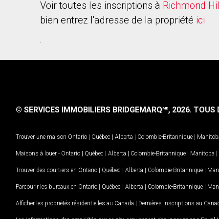
Voir toutes les inscriptions à
Richmond Hil
bien entrez l'adresse de la propriété
ici
.
© SERVICES IMMOBILIERS BRIDGEMARQ
, 2026.
TOUS D
MD
Trouver une maison
Ontario
|
Québec
|
Alberta
|
Colombie-Britannique
|
Manitob
Maisons à louer -
Ontario
|
Québec
|
Alberta
|
Colombie-Britannique
|
Manitoba
|
Trouver des courtiers en
Ontario
|
Québec
|
Alberta
|
Colombie-Britannique
|
Man
Parcourir les bureaux en
Ontario
|
Québec
|
Alberta
|
Colombie-Britannique
|
Man
Afficher les propriétés résidentielles au Canada
|
Dernières inscriptions au Cana