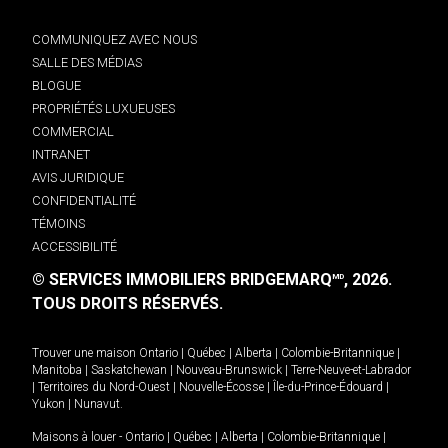
COMMUNIQUEZ AVEC NOUS
SALLE DES MÉDIAS
BLOGUE
PROPRIÉTÉS LUXUEUSES
COMMERCIAL
INTRANET
AVIS JURIDIQUE
CONFIDENTIALITÉ
TÉMOINS
ACCESSIBILITÉ
© SERVICES IMMOBILIERS BRIDGEMARQ
, 2026.
MD
TOUS DROITS RÉSERVÉS.
Trouver une maison
Ontario
|
Québec
|
Alberta
|
Colombie-Britannique
|
Manitoba
|
Saskatchewan
|
Nouveau-Brunswick
|
Terre-Neuve-et-Labrador
|
Territoires du Nord-Ouest
|
Nouvelle-Écosse
|
Île-du-Prince-Édouard
|
Yukon
|
Nunavut
.
Maisons à louer -
Ontario
|
Québec
|
Alberta
|
Colombie-Britannique
|