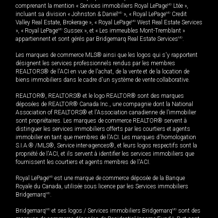
comprenant la mention « Services immobiliers Royal LePage
MD
Ltée »,
incluant sa division « Johnston & Daniel
MD
», « Royal LePage
MD
Credit
Valley Real Estate, Brokerage », « Royal LePage
MD
West Real Estate Services
», « Royal LePage
MD
Sussex », et « Les immeubles Mont-Tremblant »
appartiennent et sont gérés par Bridgemarq Real Estate Services
MD
.
Les marques de commerce MLS® ainsi que les logos qui s'y rapportent
désignent les services professionnels rendus par les membres
REALTORS® de l'ACI en vue de l'achat, de la vente et de la location de
biens immobiliers dans le cadre d'un système de vente collaborative.
REALTOR®, REALTORS® et le logo REALTOR® sont des marques
déposées de REALTOR® Canada Inc., une compagnie dont la National
Association of REALTORS® et l'Association canadienne de l’immobilier
sont propriétaires. Les marques de commerce REALTOR® servent à
distinguer les services immobiliers offerts par les courtiers et agents
immobilier en tant que membres de l'ACI. Les marques d'homologation
S.I.A.® /MLS®, Service inter-agences®, et leurs logos respectifs sont la
propriété de l'ACI, et ils servent à identifier les services immobiliers que
fournissent les courtiers et agents membres de l'ACI.
Royal LePage
MD
est une marque de commerce déposée de la Banque
Royale du Canada, utilisée sous licence par les Services immobiliers
Bridgemarq
MD
.
Bridgemarq
MD
et ses logos / Services immobiliers Bridgemarq
MD
sont des