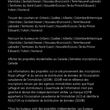
Manitoba
|
Saskatchewan
|
Nouveau-Brunswick
|
Terre-Neuve-et-Labrador
|
Territoires du Nord-Ouest
|
Nouvelle-Écosse
|
Île-du-Prince-Édouard
|
Yukon
|
Nunavut
.
Trouver des courtiers en
Ontario
|
Québec
|
Alberta
|
Colombie-Britannique
|
Manitoba
|
Saskatchewan
|
Nouveau-Brunswick
|
Terre-Neuve-et-
Labrador
|
Territoires du Nord-Ouest
|
Nouvelle-Écosse
|
Île-du-Prince-
Édouard
|
Yukon
|
Nunavut
Parcourir les bureaux en
Ontario
|
Québec
|
Alberta
|
Colombie-Britannique
|
Manitoba
|
Saskatchewan
|
Nouveau-Brunswick
|
Terre-Neuve-et-
Labrador
|
Territoires du Nord-Ouest
|
Nouvelle-Écosse
|
Île-du-Prince-
Édouard
|
Yukon
|
Nunavut
Afficher les propriétés résidentielles au Canada
|
Dernières inscriptions au
Canada
Les informations des propriétés sur ce site proviennent des inscriptions
Royal LePage
MD
et du service de distribution de données de l'Association
canadienne de l’immobilier (SDD®). SDD® met en référence des
inscriptions tenues par des agences immobilières autres que Royal
LePage et ses distributeurs. L'exactitude de l'information n'est pas
garantie et devrait être indépendamment vérifiée. La marque DDF®
appartient à l'Association canadienne de l’immobilier (ACI) et identifie le
REALTOR.ca Installation de distribution de données (SDD®).
*Tous les bureaux sont des propriétés indépendantes. Les bureaux