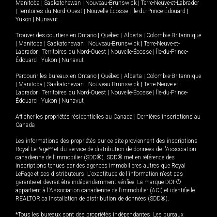
Manitoba
|
Saskatchewan
|
Nouveau-Brunswick
|
Terre-Neuve-et-Labrador
|
Territoires du Nord-Ouest
|
Nouvelle-Écosse
|
Île-du-Prince-Édouard
|
Yukon
|
Nunavut
.
Trouver des courtiers en
Ontario
|
Québec
|
Alberta
|
Colombie-Britannique
|
Manitoba
|
Saskatchewan
|
Nouveau-Brunswick
|
Terre-Neuve-et-
Labrador
|
Territoires du Nord-Ouest
|
Nouvelle-Écosse
|
Île-du-Prince-
Édouard
|
Yukon
|
Nunavut
Parcourir les bureaux en
Ontario
|
Québec
|
Alberta
|
Colombie-Britannique
|
Manitoba
|
Saskatchewan
|
Nouveau-Brunswick
|
Terre-Neuve-et-
Labrador
|
Territoires du Nord-Ouest
|
Nouvelle-Écosse
|
Île-du-Prince-
Édouard
|
Yukon
|
Nunavut
Afficher les propriétés résidentielles au Canada
|
Dernières inscriptions au
Canada
Les informations des propriétés sur ce site proviennent des inscriptions
Royal LePage
MD
et du service de distribution de données de l'Association
canadienne de l’immobilier (SDD®). SDD® met en référence des
inscriptions tenues par des agences immobilières autres que Royal
LePage et ses distributeurs. L'exactitude de l'information n'est pas
garantie et devrait être indépendamment vérifiée. La marque DDF®
appartient à l'Association canadienne de l’immobilier (ACI) et identifie le
REALTOR.ca Installation de distribution de données (SDD®).
*Tous les bureaux sont des propriétés indépendantes. Les bureaux