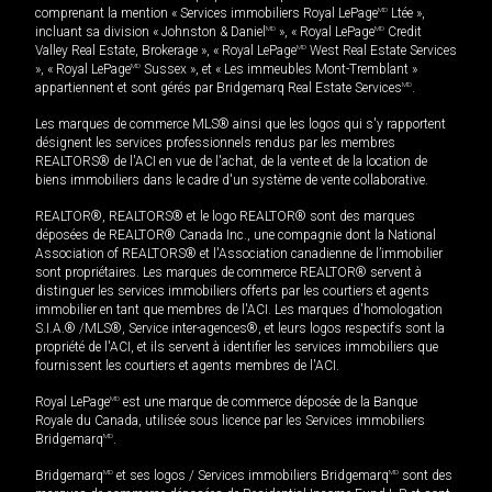
comprenant la mention « Services immobiliers Royal LePage
MD
Ltée »,
incluant sa division « Johnston & Daniel
MD
», « Royal LePage
MD
Credit
Valley Real Estate, Brokerage », « Royal LePage
MD
West Real Estate Services
», « Royal LePage
MD
Sussex », et « Les immeubles Mont-Tremblant »
appartiennent et sont gérés par Bridgemarq Real Estate Services
MD
.
Les marques de commerce MLS® ainsi que les logos qui s'y rapportent
désignent les services professionnels rendus par les membres
REALTORS® de l'ACI en vue de l'achat, de la vente et de la location de
biens immobiliers dans le cadre d'un système de vente collaborative.
REALTOR®, REALTORS® et le logo REALTOR® sont des marques
déposées de REALTOR® Canada Inc., une compagnie dont la National
Association of REALTORS® et l'Association canadienne de l’immobilier
sont propriétaires. Les marques de commerce REALTOR® servent à
distinguer les services immobiliers offerts par les courtiers et agents
immobilier en tant que membres de l'ACI. Les marques d'homologation
S.I.A.® /MLS®, Service inter-agences®, et leurs logos respectifs sont la
propriété de l'ACI, et ils servent à identifier les services immobiliers que
fournissent les courtiers et agents membres de l'ACI.
Royal LePage
MD
est une marque de commerce déposée de la Banque
Royale du Canada, utilisée sous licence par les Services immobiliers
Bridgemarq
MD
.
Bridgemarq
MD
et ses logos / Services immobiliers Bridgemarq
MD
sont des