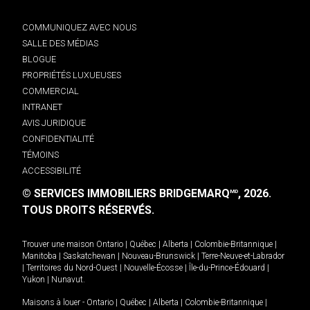
COMMUNIQUEZ AVEC NOUS
SALLE DES MÉDIAS
BLOGUE
PROPRIÉTÉS LUXUEUSES
COMMERCIAL
INTRANET
AVIS JURIDIQUE
CONFIDENTIALITÉ
TÉMOINS
ACCESSIBILITÉ
© SERVICES IMMOBILIERS BRIDGEMARQ
, 2026.
MD
TOUS DROITS RÉSERVÉS.
Trouver une maison
Ontario
|
Québec
|
Alberta
|
Colombie-Britannique
|
Manitoba
|
Saskatchewan
|
Nouveau-Brunswick
|
Terre-Neuve-et-Labrador
|
Territoires du Nord-Ouest
|
Nouvelle-Écosse
|
Île-du-Prince-Édouard
|
Yukon
|
Nunavut
.
Maisons à louer -
Ontario
|
Québec
|
Alberta
|
Colombie-Britannique
|