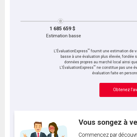
1 685 659 $
Estimation basse
MC
L'ÉvaluationExpress
fournit une estimation de va
basse à une évaluation plus élevée, fondée 
données propres au marché local ainsi que 
MC
L'ÉvaluationExpress
ne constitue pas une év
évaluation faite en person
Obtenez l’av
Vous songez à v
Commencez par découvrir 