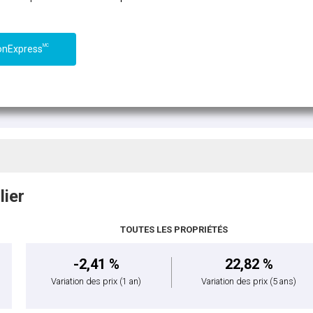
MC
onExpress
lier
TOUTES LES PROPRIÉTÉS
-2,41 %
22,82 %
Variation des prix
(1 an)
Variation des prix
(5 ans)