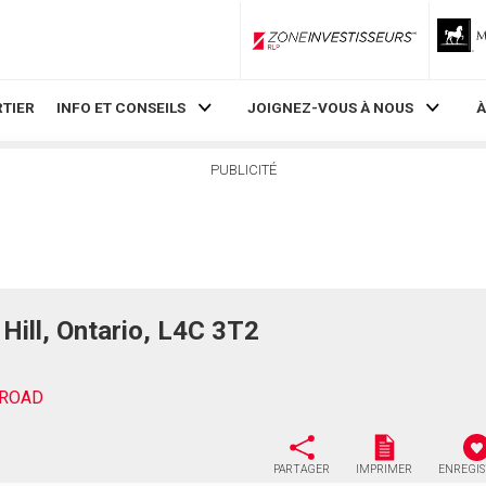
ZoneInvestisseurs RLP
TIER
INFO ET CONSEILS
JOIGNEZ-VOUS À NOUS
À
PUBLICITÉ
ll, Ontario, L4C 3T2
 ROAD
PARTAGER
IMPRIMER
ENREGI