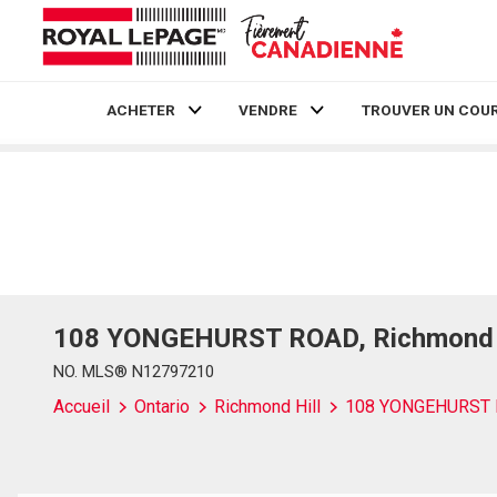
ACHETER
VENDRE
TROUVER UN COUR
Live
En Direct
108 YONGEHURST ROAD, Richmond Hi
NO. MLS® N12797210
Accueil
Ontario
Richmond Hill
108 YONGEHURST