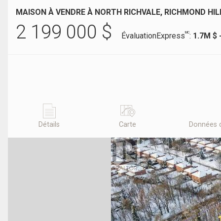
MAISON À VENDRE À NORTH RICHVALE, RICHMOND HIL
2 199 000
$
MC
ÉvaluationExpress
:
1.7M $ 
Détails
Carte
Données 