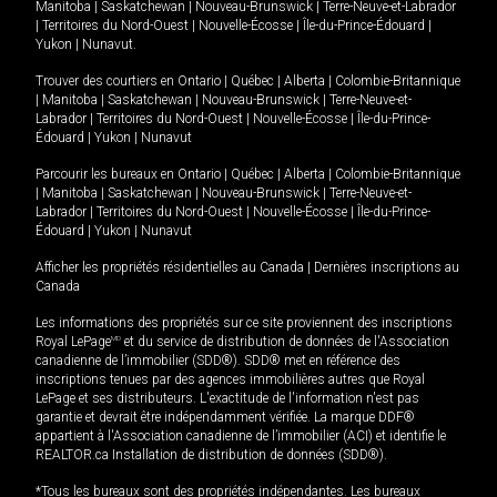
Manitoba
|
Saskatchewan
|
Nouveau-Brunswick
|
Terre-Neuve-et-Labrador
|
Territoires du Nord-Ouest
|
Nouvelle-Écosse
|
Île-du-Prince-Édouard
|
Yukon
|
Nunavut
.
Trouver des courtiers en
Ontario
|
Québec
|
Alberta
|
Colombie-Britannique
|
Manitoba
|
Saskatchewan
|
Nouveau-Brunswick
|
Terre-Neuve-et-
Labrador
|
Territoires du Nord-Ouest
|
Nouvelle-Écosse
|
Île-du-Prince-
Édouard
|
Yukon
|
Nunavut
Parcourir les bureaux en
Ontario
|
Québec
|
Alberta
|
Colombie-Britannique
|
Manitoba
|
Saskatchewan
|
Nouveau-Brunswick
|
Terre-Neuve-et-
Labrador
|
Territoires du Nord-Ouest
|
Nouvelle-Écosse
|
Île-du-Prince-
Édouard
|
Yukon
|
Nunavut
Afficher les propriétés résidentielles au Canada
|
Dernières inscriptions au
Canada
Les informations des propriétés sur ce site proviennent des inscriptions
Royal LePage
MD
et du service de distribution de données de l'Association
canadienne de l’immobilier (SDD®). SDD® met en référence des
inscriptions tenues par des agences immobilières autres que Royal
LePage et ses distributeurs. L'exactitude de l'information n'est pas
garantie et devrait être indépendamment vérifiée. La marque DDF®
appartient à l'Association canadienne de l’immobilier (ACI) et identifie le
REALTOR.ca Installation de distribution de données (SDD®).
*Tous les bureaux sont des propriétés indépendantes. Les bureaux