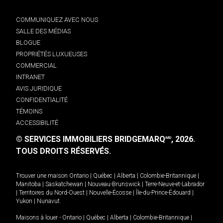
COMMUNIQUEZ AVEC NOUS
SALLE DES MÉDIAS
BLOGUE
PROPRIÉTÉS LUXUEUSES
COMMERCIAL
INTRANET
AVIS JURIDIQUE
CONFIDENTIALITÉ
TÉMOINS
ACCESSIBILITÉ
© SERVICES IMMOBILIERS BRIDGEMARQ
, 2026.
MD
TOUS DROITS RÉSERVÉS.
Trouver une maison
Ontario
|
Québec
|
Alberta
|
Colombie-Britannique
|
Manitoba
|
Saskatchewan
|
Nouveau-Brunswick
|
Terre-Neuve-et-Labrador
|
Territoires du Nord-Ouest
|
Nouvelle-Écosse
|
Île-du-Prince-Édouard
|
Yukon
|
Nunavut
.
Maisons à louer -
Ontario
|
Québec
|
Alberta
|
Colombie-Britannique
|