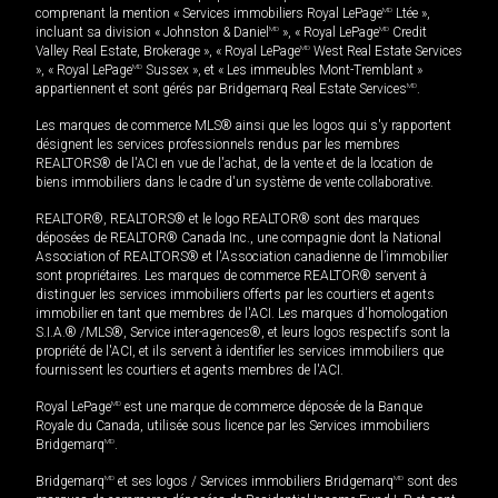
comprenant la mention « Services immobiliers Royal LePage
MD
Ltée »,
incluant sa division « Johnston & Daniel
MD
», « Royal LePage
MD
Credit
Valley Real Estate, Brokerage », « Royal LePage
MD
West Real Estate Services
», « Royal LePage
MD
Sussex », et « Les immeubles Mont-Tremblant »
appartiennent et sont gérés par Bridgemarq Real Estate Services
MD
.
Les marques de commerce MLS® ainsi que les logos qui s'y rapportent
désignent les services professionnels rendus par les membres
REALTORS® de l'ACI en vue de l'achat, de la vente et de la location de
biens immobiliers dans le cadre d'un système de vente collaborative.
REALTOR®, REALTORS® et le logo REALTOR® sont des marques
déposées de REALTOR® Canada Inc., une compagnie dont la National
Association of REALTORS® et l'Association canadienne de l’immobilier
sont propriétaires. Les marques de commerce REALTOR® servent à
distinguer les services immobiliers offerts par les courtiers et agents
immobilier en tant que membres de l'ACI. Les marques d'homologation
S.I.A.® /MLS®, Service inter-agences®, et leurs logos respectifs sont la
propriété de l'ACI, et ils servent à identifier les services immobiliers que
fournissent les courtiers et agents membres de l'ACI.
Royal LePage
MD
est une marque de commerce déposée de la Banque
Royale du Canada, utilisée sous licence par les Services immobiliers
Bridgemarq
MD
.
Bridgemarq
MD
et ses logos / Services immobiliers Bridgemarq
MD
sont des