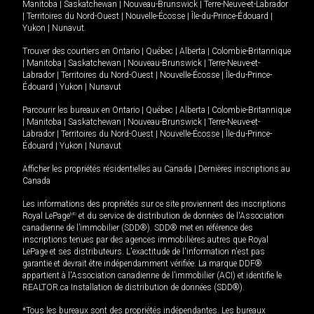
Manitoba
|
Saskatchewan
|
Nouveau-Brunswick
|
Terre-Neuve-et-Labrador
|
Territoires du Nord-Ouest
|
Nouvelle-Écosse
|
Île-du-Prince-Édouard
|
Yukon
|
Nunavut
.
Trouver des courtiers en
Ontario
|
Québec
|
Alberta
|
Colombie-Britannique
|
Manitoba
|
Saskatchewan
|
Nouveau-Brunswick
|
Terre-Neuve-et-
Labrador
|
Territoires du Nord-Ouest
|
Nouvelle-Écosse
|
Île-du-Prince-
Édouard
|
Yukon
|
Nunavut
Parcourir les bureaux en
Ontario
|
Québec
|
Alberta
|
Colombie-Britannique
|
Manitoba
|
Saskatchewan
|
Nouveau-Brunswick
|
Terre-Neuve-et-
Labrador
|
Territoires du Nord-Ouest
|
Nouvelle-Écosse
|
Île-du-Prince-
Édouard
|
Yukon
|
Nunavut
Afficher les propriétés résidentielles au Canada
|
Dernières inscriptions au
Canada
Les informations des propriétés sur ce site proviennent des inscriptions
Royal LePage
MD
et du service de distribution de données de l'Association
canadienne de l’immobilier (SDD®). SDD® met en référence des
inscriptions tenues par des agences immobilières autres que Royal
LePage et ses distributeurs. L'exactitude de l'information n'est pas
garantie et devrait être indépendamment vérifiée. La marque DDF®
appartient à l'Association canadienne de l’immobilier (ACI) et identifie le
REALTOR.ca Installation de distribution de données (SDD®).
*Tous les bureaux sont des propriétés indépendantes. Les bureaux