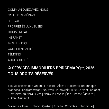
COMMUNIQUEZ AVEC NOUS
SALLE DES MÉDIAS
BLOGUE
PROPRIÉTÉS LUXUEUSES
COMMERCIAL
INTRANET
AVIS JURIDIQUE
CONFIDENTIALITÉ
TÉMOINS
ACCESSIBILITÉ
© SERVICES IMMOBILIERS BRIDGEMARQ
, 2026.
MD
TOUS DROITS RÉSERVÉS.
Trouver une maison
Ontario
|
Québec
|
Alberta
|
Colombie-Britannique
|
Manitoba
|
Saskatchewan
|
Nouveau-Brunswick
|
Terre-Neuve-et-Labrador
|
Territoires du Nord-Ouest
|
Nouvelle-Écosse
|
Île-du-Prince-Édouard
|
Yukon
|
Nunavut
.
Maisons à louer -
Ontario
|
Québec
|
Alberta
|
Colombie-Britannique
|