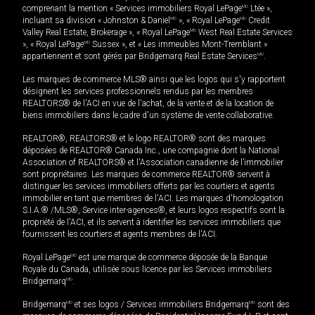
comprenant la mention « Services immobiliers Royal LePage
MD
Ltée »,
incluant sa division « Johnston & Daniel
MD
», « Royal LePage
MD
Credit
Valley Real Estate, Brokerage », « Royal LePage
MD
West Real Estate Services
», « Royal LePage
MD
Sussex », et « Les immeubles Mont-Tremblant »
appartiennent et sont gérés par Bridgemarq Real Estate Services
MD
.
Les marques de commerce MLS® ainsi que les logos qui s'y rapportent
désignent les services professionnels rendus par les membres
REALTORS® de l'ACI en vue de l'achat, de la vente et de la location de
biens immobiliers dans le cadre d'un système de vente collaborative.
REALTOR®, REALTORS® et le logo REALTOR® sont des marques
déposées de REALTOR® Canada Inc., une compagnie dont la National
Association of REALTORS® et l'Association canadienne de l’immobilier
sont propriétaires. Les marques de commerce REALTOR® servent à
distinguer les services immobiliers offerts par les courtiers et agents
immobilier en tant que membres de l'ACI. Les marques d'homologation
S.I.A.® /MLS®, Service inter-agences®, et leurs logos respectifs sont la
propriété de l'ACI, et ils servent à identifier les services immobiliers que
fournissent les courtiers et agents membres de l'ACI.
Royal LePage
MD
est une marque de commerce déposée de la Banque
Royale du Canada, utilisée sous licence par les Services immobiliers
Bridgemarq
MD
.
Bridgemarq
MD
et ses logos / Services immobiliers Bridgemarq
MD
sont des