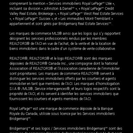
comprenant la mention « Services immobiliers Royal LePage
MD
Ltée »,
incluant sa division « Johnston & Daniel
MD
», « Royal LePage
MD
Credit
Valley Real Estate, Brokerage », « Royal LePage
MD
West Real Estate Services
», « Royal LePage
MD
Sussex », et « Les immeubles Mont-Tremblant »
appartiennent et sont gérés par Bridgemarq Real Estate Services
MD
.
Les marques de commerce MLS® ainsi que les logos qui s'y rapportent
désignent les services professionnels rendus par les membres
REALTORS® de l'ACI en vue de l'achat, de la vente et de la location de
biens immobiliers dans le cadre d'un système de vente collaborative.
REALTOR®, REALTORS® et le logo REALTOR® sont des marques
déposées de REALTOR® Canada Inc., une compagnie dont la National
Association of REALTORS® et l'Association canadienne de l’immobilier
sont propriétaires. Les marques de commerce REALTOR® servent à
distinguer les services immobiliers offerts par les courtiers et agents
immobilier en tant que membres de l'ACI. Les marques d'homologation
S.I.A.® /MLS®, Service inter-agences®, et leurs logos respectifs sont la
propriété de l'ACI, et ils servent à identifier les services immobiliers que
fournissent les courtiers et agents membres de l'ACI.
Royal LePage
MD
est une marque de commerce déposée de la Banque
Royale du Canada, utilisée sous licence par les Services immobiliers
Bridgemarq
MD
.
Bridgemarq
MD
et ses logos / Services immobiliers Bridgemarq
MD
sont des