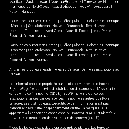
Manitoba
|
Saskatchewan
|
Nouveau-Brunswick
|
Terre-Neuve-et-Labrador
|
Territoires du Nord-Ouest
|
Nouvelle-Écosse
|
Île-du-Prince-Édouard
|
Yukon
|
Nunavut
.
Trouver des courtiers en
Ontario
|
Québec
|
Alberta
|
Colombie-Britannique
|
Manitoba
|
Saskatchewan
|
Nouveau-Brunswick
|
Terre-Neuve-et-
Labrador
|
Territoires du Nord-Ouest
|
Nouvelle-Écosse
|
Île-du-Prince-
Édouard
|
Yukon
|
Nunavut
Parcourir les bureaux en
Ontario
|
Québec
|
Alberta
|
Colombie-Britannique
|
Manitoba
|
Saskatchewan
|
Nouveau-Brunswick
|
Terre-Neuve-et-
Labrador
|
Territoires du Nord-Ouest
|
Nouvelle-Écosse
|
Île-du-Prince-
Édouard
|
Yukon
|
Nunavut
Afficher les propriétés résidentielles au Canada
|
Dernières inscriptions au
Canada
Les informations des propriétés sur ce site proviennent des inscriptions
Royal LePage
MD
et du service de distribution de données de l'Association
canadienne de l’immobilier (SDD®). SDD® met en référence des
inscriptions tenues par des agences immobilières autres que Royal
LePage et ses distributeurs. L'exactitude de l'information n'est pas
garantie et devrait être indépendamment vérifiée. La marque DDF®
appartient à l'Association canadienne de l’immobilier (ACI) et identifie le
REALTOR.ca Installation de distribution de données (SDD®).
*Tous les bureaux sont des propriétés indépendantes. Les bureaux