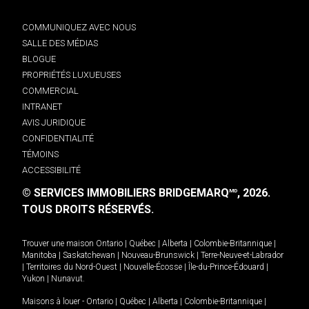
COMMUNIQUEZ AVEC NOUS
SALLE DES MÉDIAS
BLOGUE
PROPRIÉTÉS LUXUEUSES
COMMERCIAL
INTRANET
AVIS JURIDIQUE
CONFIDENTIALITÉ
TÉMOINS
ACCESSIBILITÉ
© SERVICES IMMOBILIERS BRIDGEMARQ
, 2026.
MD
TOUS DROITS RÉSERVÉS.
Trouver une maison
Ontario
|
Québec
|
Alberta
|
Colombie-Britannique
|
Manitoba
|
Saskatchewan
|
Nouveau-Brunswick
|
Terre-Neuve-et-Labrador
|
Territoires du Nord-Ouest
|
Nouvelle-Écosse
|
Île-du-Prince-Édouard
|
Yukon
|
Nunavut
.
Maisons à louer -
Ontario
|
Québec
|
Alberta
|
Colombie-Britannique
|