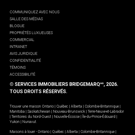
COMMUNIQUEZ AVEC NOUS
SALLE DES MÉDIAS
BLOGUE
PROPRIÉTÉS LUXUEUSES
COMMERCIAL
INTRANET
AVIS JURIDIQUE
CONFIDENTIALITÉ
TÉMOINS
ACCESSIBILITÉ
© SERVICES IMMOBILIERS BRIDGEMARQ
, 2026.
MD
TOUS DROITS RÉSERVÉS.
Trouver une maison
Ontario
|
Québec
|
Alberta
|
Colombie-Britannique
|
Manitoba
|
Saskatchewan
|
Nouveau-Brunswick
|
Terre-Neuve-et-Labrador
|
Territoires du Nord-Ouest
|
Nouvelle-Écosse
|
Île-du-Prince-Édouard
|
Yukon
|
Nunavut
.
Maisons à louer -
Ontario
|
Québec
|
Alberta
|
Colombie-Britannique
|