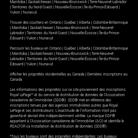
Manitoba
|
Saskatchewan
|
Nouveau-Brunswick
|
Terre-Neuve-et-Labrador
|
Territoires du Nord-Ouest
|
Nouvelle-Écosse
|
Île-du-Prince-Édouard
|
Yukon
|
Nunavut
.
Trouver des courtiers en
Ontario
|
Québec
|
Alberta
|
Colombie-Britannique
|
Manitoba
|
Saskatchewan
|
Nouveau-Brunswick
|
Terre-Neuve-et-
Labrador
|
Territoires du Nord-Ouest
|
Nouvelle-Écosse
|
Île-du-Prince-
Édouard
|
Yukon
|
Nunavut
Parcourir les bureaux en
Ontario
|
Québec
|
Alberta
|
Colombie-Britannique
|
Manitoba
|
Saskatchewan
|
Nouveau-Brunswick
|
Terre-Neuve-et-
Labrador
|
Territoires du Nord-Ouest
|
Nouvelle-Écosse
|
Île-du-Prince-
Édouard
|
Yukon
|
Nunavut
Afficher les propriétés résidentielles au Canada
|
Dernières inscriptions au
Canada
Les informations des propriétés sur ce site proviennent des inscriptions
Royal LePage
MD
et du service de distribution de données de l'Association
canadienne de l’immobilier (SDD®). SDD® met en référence des
inscriptions tenues par des agences immobilières autres que Royal
LePage et ses distributeurs. L'exactitude de l'information n'est pas
garantie et devrait être indépendamment vérifiée. La marque DDF®
appartient à l'Association canadienne de l’immobilier (ACI) et identifie le
REALTOR.ca Installation de distribution de données (SDD®).
*Tous les bureaux sont des propriétés indépendantes. Les bureaux