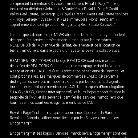
comprenant la mention « Services immobiliers Royal LePage
MD
Ltée »,
incluant sa division « Johnston & Daniel
MD
», « Royal LePage
MD
Credit
Valley Real Estate, Brokerage », « Royal LePage
MD
West Real Estate Services
», « Royal LePage
MD
Sussex », et « Les immeubles Mont-Tremblant »
appartiennent et sont gérés par Bridgemarq Real Estate Services
MD
.
Les marques de commerce MLS® ainsi que les logos qui s'y rapportent
désignent les services professionnels rendus par les membres
REALTORS® de l'ACI en vue de l'achat, de la vente et de la location de
biens immobiliers dans le cadre d'un système de vente collaborative.
REALTOR®, REALTORS® et le logo REALTOR® sont des marques
déposées de REALTOR® Canada Inc., une compagnie dont la National
Association of REALTORS® et l'Association canadienne de l’immobilier
sont propriétaires. Les marques de commerce REALTOR® servent à
distinguer les services immobiliers offerts par les courtiers et agents
immobilier en tant que membres de l'ACI. Les marques d'homologation
S.I.A.® /MLS®, Service inter-agences®, et leurs logos respectifs sont la
propriété de l'ACI, et ils servent à identifier les services immobiliers que
fournissent les courtiers et agents membres de l'ACI.
Royal LePage
MD
est une marque de commerce déposée de la Banque
Royale du Canada, utilisée sous licence par les Services immobiliers
Bridgemarq
MD
.
Bridgemarq
MD
et ses logos / Services immobiliers Bridgemarq
MD
sont des