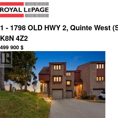
1 - 1798 OLD HWY 2, Quinte West (S
K8N 4Z2
499 900
$