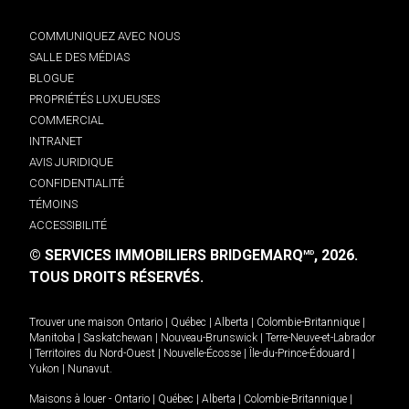
COMMUNIQUEZ AVEC NOUS
SALLE DES MÉDIAS
BLOGUE
PROPRIÉTÉS LUXUEUSES
COMMERCIAL
INTRANET
AVIS JURIDIQUE
CONFIDENTIALITÉ
TÉMOINS
ACCESSIBILITÉ
© SERVICES IMMOBILIERS BRIDGEMARQ
, 2026.
MD
TOUS DROITS RÉSERVÉS.
Trouver une maison
Ontario
|
Québec
|
Alberta
|
Colombie-Britannique
|
Manitoba
|
Saskatchewan
|
Nouveau-Brunswick
|
Terre-Neuve-et-Labrador
|
Territoires du Nord-Ouest
|
Nouvelle-Écosse
|
Île-du-Prince-Édouard
|
Yukon
|
Nunavut
.
Maisons à louer -
Ontario
|
Québec
|
Alberta
|
Colombie-Britannique
|