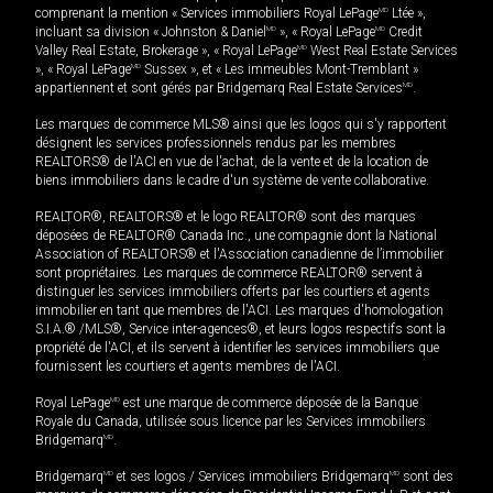
comprenant la mention « Services immobiliers Royal LePage
MD
Ltée »,
incluant sa division « Johnston & Daniel
MD
», « Royal LePage
MD
Credit
Valley Real Estate, Brokerage », « Royal LePage
MD
West Real Estate Services
», « Royal LePage
MD
Sussex », et « Les immeubles Mont-Tremblant »
appartiennent et sont gérés par Bridgemarq Real Estate Services
MD
.
Les marques de commerce MLS® ainsi que les logos qui s'y rapportent
désignent les services professionnels rendus par les membres
REALTORS® de l'ACI en vue de l'achat, de la vente et de la location de
biens immobiliers dans le cadre d'un système de vente collaborative.
REALTOR®, REALTORS® et le logo REALTOR® sont des marques
déposées de REALTOR® Canada Inc., une compagnie dont la National
Association of REALTORS® et l'Association canadienne de l’immobilier
sont propriétaires. Les marques de commerce REALTOR® servent à
distinguer les services immobiliers offerts par les courtiers et agents
immobilier en tant que membres de l'ACI. Les marques d'homologation
S.I.A.® /MLS®, Service inter-agences®, et leurs logos respectifs sont la
propriété de l'ACI, et ils servent à identifier les services immobiliers que
fournissent les courtiers et agents membres de l'ACI.
Royal LePage
MD
est une marque de commerce déposée de la Banque
Royale du Canada, utilisée sous licence par les Services immobiliers
Bridgemarq
MD
.
Bridgemarq
MD
et ses logos / Services immobiliers Bridgemarq
MD
sont des