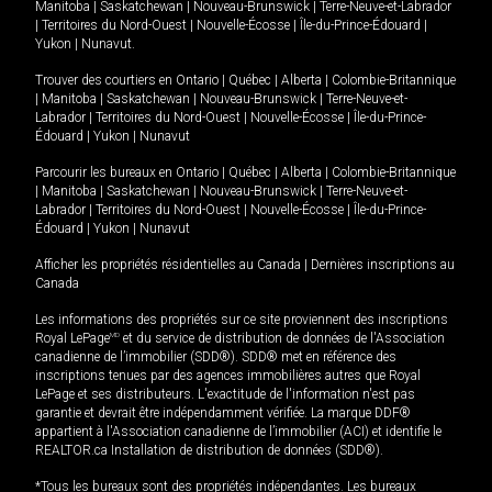
Manitoba
|
Saskatchewan
|
Nouveau-Brunswick
|
Terre-Neuve-et-Labrador
|
Territoires du Nord-Ouest
|
Nouvelle-Écosse
|
Île-du-Prince-Édouard
|
Yukon
|
Nunavut
.
Trouver des courtiers en
Ontario
|
Québec
|
Alberta
|
Colombie-Britannique
|
Manitoba
|
Saskatchewan
|
Nouveau-Brunswick
|
Terre-Neuve-et-
Labrador
|
Territoires du Nord-Ouest
|
Nouvelle-Écosse
|
Île-du-Prince-
Édouard
|
Yukon
|
Nunavut
Parcourir les bureaux en
Ontario
|
Québec
|
Alberta
|
Colombie-Britannique
|
Manitoba
|
Saskatchewan
|
Nouveau-Brunswick
|
Terre-Neuve-et-
Labrador
|
Territoires du Nord-Ouest
|
Nouvelle-Écosse
|
Île-du-Prince-
Édouard
|
Yukon
|
Nunavut
Afficher les propriétés résidentielles au Canada
|
Dernières inscriptions au
Canada
Les informations des propriétés sur ce site proviennent des inscriptions
Royal LePage
MD
et du service de distribution de données de l'Association
canadienne de l’immobilier (SDD®). SDD® met en référence des
inscriptions tenues par des agences immobilières autres que Royal
LePage et ses distributeurs. L'exactitude de l'information n'est pas
garantie et devrait être indépendamment vérifiée. La marque DDF®
appartient à l'Association canadienne de l’immobilier (ACI) et identifie le
REALTOR.ca Installation de distribution de données (SDD®).
*Tous les bureaux sont des propriétés indépendantes. Les bureaux