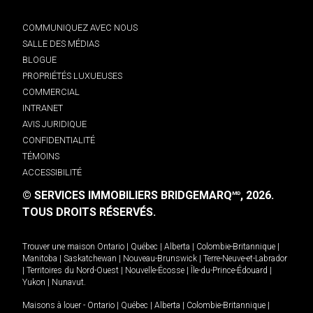
COMMUNIQUEZ AVEC NOUS
SALLE DES MÉDIAS
BLOGUE
PROPRIÉTÉS LUXUEUSES
COMMERCIAL
INTRANET
AVIS JURIDIQUE
CONFIDENTIALITÉ
TÉMOINS
ACCESSIBILITÉ
© SERVICES IMMOBILIERS BRIDGEMARQ
, 2026.
MD
TOUS DROITS RÉSERVÉS.
Trouver une maison
Ontario
|
Québec
|
Alberta
|
Colombie-Britannique
|
Manitoba
|
Saskatchewan
|
Nouveau-Brunswick
|
Terre-Neuve-et-Labrador
|
Territoires du Nord-Ouest
|
Nouvelle-Écosse
|
Île-du-Prince-Édouard
|
Yukon
|
Nunavut
.
Maisons à louer -
Ontario
|
Québec
|
Alberta
|
Colombie-Britannique
|