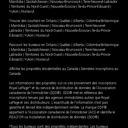
Manitoba
|
Saskatchewan
|
Nouveau-Brunswick
|
Terre-Neuve-et-Labrador
|
Territoires du Nord-Ouest
|
Nouvelle-Écosse
|
Île-du-Prince-Édouard
|
Yukon
|
Nunavut
.
Trouver des courtiers en
Ontario
|
Québec
|
Alberta
|
Colombie-Britannique
|
Manitoba
|
Saskatchewan
|
Nouveau-Brunswick
|
Terre-Neuve-et-
Labrador
|
Territoires du Nord-Ouest
|
Nouvelle-Écosse
|
Île-du-Prince-
Édouard
|
Yukon
|
Nunavut
Parcourir les bureaux en
Ontario
|
Québec
|
Alberta
|
Colombie-Britannique
|
Manitoba
|
Saskatchewan
|
Nouveau-Brunswick
|
Terre-Neuve-et-
Labrador
|
Territoires du Nord-Ouest
|
Nouvelle-Écosse
|
Île-du-Prince-
Édouard
|
Yukon
|
Nunavut
Afficher les propriétés résidentielles au Canada
|
Dernières inscriptions au
Canada
Les informations des propriétés sur ce site proviennent des inscriptions
Royal LePage
MD
et du service de distribution de données de l'Association
canadienne de l’immobilier (SDD®). SDD® met en référence des
inscriptions tenues par des agences immobilières autres que Royal
LePage et ses distributeurs. L'exactitude de l'information n'est pas
garantie et devrait être indépendamment vérifiée. La marque DDF®
appartient à l'Association canadienne de l’immobilier (ACI) et identifie le
REALTOR.ca Installation de distribution de données (SDD®).
*Tous les bureaux sont des propriétés indépendantes. Les bureaux