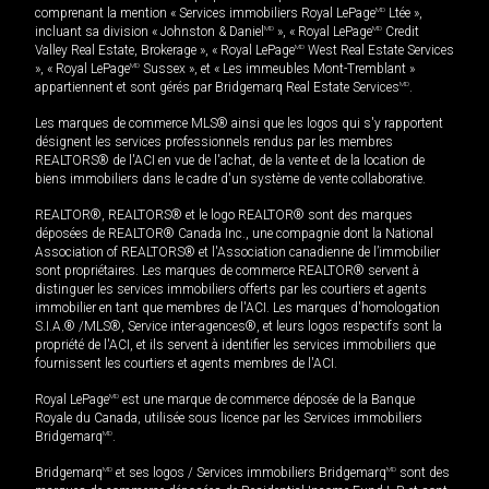
comprenant la mention « Services immobiliers Royal LePage
MD
Ltée »,
incluant sa division « Johnston & Daniel
MD
», « Royal LePage
MD
Credit
Valley Real Estate, Brokerage », « Royal LePage
MD
West Real Estate Services
», « Royal LePage
MD
Sussex », et « Les immeubles Mont-Tremblant »
appartiennent et sont gérés par Bridgemarq Real Estate Services
MD
.
Les marques de commerce MLS® ainsi que les logos qui s'y rapportent
désignent les services professionnels rendus par les membres
REALTORS® de l'ACI en vue de l'achat, de la vente et de la location de
biens immobiliers dans le cadre d'un système de vente collaborative.
REALTOR®, REALTORS® et le logo REALTOR® sont des marques
déposées de REALTOR® Canada Inc., une compagnie dont la National
Association of REALTORS® et l'Association canadienne de l’immobilier
sont propriétaires. Les marques de commerce REALTOR® servent à
distinguer les services immobiliers offerts par les courtiers et agents
immobilier en tant que membres de l'ACI. Les marques d'homologation
S.I.A.® /MLS®, Service inter-agences®, et leurs logos respectifs sont la
propriété de l'ACI, et ils servent à identifier les services immobiliers que
fournissent les courtiers et agents membres de l'ACI.
Royal LePage
MD
est une marque de commerce déposée de la Banque
Royale du Canada, utilisée sous licence par les Services immobiliers
Bridgemarq
MD
.
Bridgemarq
MD
et ses logos / Services immobiliers Bridgemarq
MD
sont des