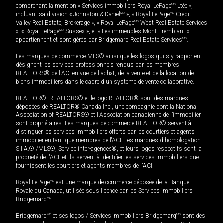
comprenant la mention « Services immobiliers Royal LePage
MD
Ltée »,
incluant sa division « Johnston & Daniel
MD
», « Royal LePage
MD
Credit
Valley Real Estate, Brokerage », « Royal LePage
MD
West Real Estate Services
», « Royal LePage
MD
Sussex », et « Les immeubles Mont-Tremblant »
appartiennent et sont gérés par Bridgemarq Real Estate Services
MD
.
Les marques de commerce MLS® ainsi que les logos qui s'y rapportent
désignent les services professionnels rendus par les membres
REALTORS® de l'ACI en vue de l'achat, de la vente et de la location de
biens immobiliers dans le cadre d'un système de vente collaborative.
REALTOR®, REALTORS® et le logo REALTOR® sont des marques
déposées de REALTOR® Canada Inc., une compagnie dont la National
Association of REALTORS® et l'Association canadienne de l’immobilier
sont propriétaires. Les marques de commerce REALTOR® servent à
distinguer les services immobiliers offerts par les courtiers et agents
immobilier en tant que membres de l'ACI. Les marques d'homologation
S.I.A.® /MLS®, Service inter-agences®, et leurs logos respectifs sont la
propriété de l'ACI, et ils servent à identifier les services immobiliers que
fournissent les courtiers et agents membres de l'ACI.
Royal LePage
MD
est une marque de commerce déposée de la Banque
Royale du Canada, utilisée sous licence par les Services immobiliers
Bridgemarq
MD
.
Bridgemarq
MD
et ses logos / Services immobiliers Bridgemarq
MD
sont des