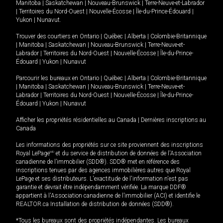
Manitoba
|
Saskatchewan
|
Nouveau-Brunswick
|
Terre-Neuve-et-Labrador
|
Territoires du Nord-Ouest
|
Nouvelle-Écosse
|
Île-du-Prince-Édouard
|
Yukon
|
Nunavut
.
Trouver des courtiers en
Ontario
|
Québec
|
Alberta
|
Colombie-Britannique
|
Manitoba
|
Saskatchewan
|
Nouveau-Brunswick
|
Terre-Neuve-et-
Labrador
|
Territoires du Nord-Ouest
|
Nouvelle-Écosse
|
Île-du-Prince-
Édouard
|
Yukon
|
Nunavut
Parcourir les bureaux en
Ontario
|
Québec
|
Alberta
|
Colombie-Britannique
|
Manitoba
|
Saskatchewan
|
Nouveau-Brunswick
|
Terre-Neuve-et-
Labrador
|
Territoires du Nord-Ouest
|
Nouvelle-Écosse
|
Île-du-Prince-
Édouard
|
Yukon
|
Nunavut
Afficher les propriétés résidentielles au Canada
|
Dernières inscriptions au
Canada
Les informations des propriétés sur ce site proviennent des inscriptions
Royal LePage
MD
et du service de distribution de données de l'Association
canadienne de l’immobilier (SDD®). SDD® met en référence des
inscriptions tenues par des agences immobilières autres que Royal
LePage et ses distributeurs. L'exactitude de l'information n'est pas
garantie et devrait être indépendamment vérifiée. La marque DDF®
appartient à l'Association canadienne de l’immobilier (ACI) et identifie le
REALTOR.ca Installation de distribution de données (SDD®).
*Tous les bureaux sont des propriétés indépendantes. Les bureaux