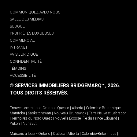
COMMUNIQUEZ AVEC NOUS
SALLE DES MÉDIAS
BLOGUE
PROPRIÉTÉS LUXUEUSES
COMMERCIAL
INTRANET
AVIS JURIDIQUE
CONFIDENTIALITÉ
TÉMOINS
ACCESSIBILITÉ
© SERVICES IMMOBILIERS BRIDGEMARQ
, 2026.
MD
TOUS DROITS RÉSERVÉS.
Trouver une maison
Ontario
|
Québec
|
Alberta
|
Colombie-Britannique
|
Manitoba
|
Saskatchewan
|
Nouveau-Brunswick
|
Terre-Neuve-et-Labrador
|
Territoires du Nord-Ouest
|
Nouvelle-Écosse
|
Île-du-Prince-Édouard
|
Yukon
|
Nunavut
.
Maisons à louer -
Ontario
|
Québec
|
Alberta
|
Colombie-Britannique
|