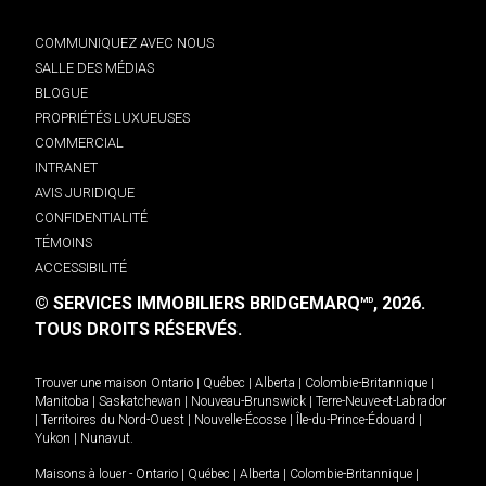
COMMUNIQUEZ AVEC NOUS
SALLE DES MÉDIAS
BLOGUE
PROPRIÉTÉS LUXUEUSES
COMMERCIAL
INTRANET
AVIS JURIDIQUE
CONFIDENTIALITÉ
TÉMOINS
ACCESSIBILITÉ
© SERVICES IMMOBILIERS BRIDGEMARQ
, 2026.
MD
TOUS DROITS RÉSERVÉS.
Trouver une maison
Ontario
|
Québec
|
Alberta
|
Colombie-Britannique
|
Manitoba
|
Saskatchewan
|
Nouveau-Brunswick
|
Terre-Neuve-et-Labrador
|
Territoires du Nord-Ouest
|
Nouvelle-Écosse
|
Île-du-Prince-Édouard
|
Yukon
|
Nunavut
.
Maisons à louer -
Ontario
|
Québec
|
Alberta
|
Colombie-Britannique
|