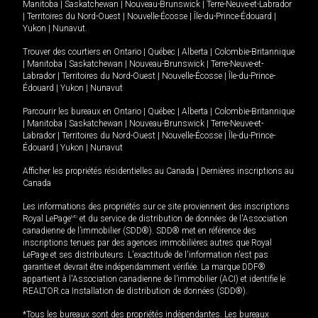
Manitoba
|
Saskatchewan
|
Nouveau-Brunswick
|
Terre-Neuve-et-Labrador
|
Territoires du Nord-Ouest
|
Nouvelle-Écosse
|
Île-du-Prince-Édouard
|
Yukon
|
Nunavut
.
Trouver des courtiers en
Ontario
|
Québec
|
Alberta
|
Colombie-Britannique
|
Manitoba
|
Saskatchewan
|
Nouveau-Brunswick
|
Terre-Neuve-et-
Labrador
|
Territoires du Nord-Ouest
|
Nouvelle-Écosse
|
Île-du-Prince-
Édouard
|
Yukon
|
Nunavut
Parcourir les bureaux en
Ontario
|
Québec
|
Alberta
|
Colombie-Britannique
|
Manitoba
|
Saskatchewan
|
Nouveau-Brunswick
|
Terre-Neuve-et-
Labrador
|
Territoires du Nord-Ouest
|
Nouvelle-Écosse
|
Île-du-Prince-
Édouard
|
Yukon
|
Nunavut
Afficher les propriétés résidentielles au Canada
|
Dernières inscriptions au
Canada
Les informations des propriétés sur ce site proviennent des inscriptions
Royal LePage
MD
et du service de distribution de données de l'Association
canadienne de l’immobilier (SDD®). SDD® met en référence des
inscriptions tenues par des agences immobilières autres que Royal
LePage et ses distributeurs. L'exactitude de l'information n'est pas
garantie et devrait être indépendamment vérifiée. La marque DDF®
appartient à l'Association canadienne de l’immobilier (ACI) et identifie le
REALTOR.ca Installation de distribution de données (SDD®).
*Tous les bureaux sont des propriétés indépendantes. Les bureaux