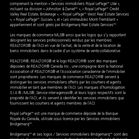
comprenant la mention « Services immobiliers Royal LePage
MD
Ltée »,
incluant sa division « Johnston & Daniel
MD
», « Royal LePage
MD
Credit
Valley Real Estate, Brokerage », « Royal LePage
MD
West Real Estate Services
», « Royal LePage
MD
Sussex », et « Les immeubles Mont-Tremblant »
appartiennent et sont gérés par Bridgemarq Real Estate Services
MD
.
Les marques de commerce MLS® ainsi que les logos qui s'y rapportent
désignent les services professionnels rendus par les membres
REALTORS® de l'ACI en vue de l'achat, de la vente et de la location de
biens immobiliers dans le cadre d'un système de vente collaborative.
REALTOR®, REALTORS® et le logo REALTOR® sont des marques
déposées de REALTOR® Canada Inc., une compagnie dont la National
Association of REALTORS® et l'Association canadienne de l’immobilier
sont propriétaires. Les marques de commerce REALTOR® servent à
distinguer les services immobiliers offerts par les courtiers et agents
immobilier en tant que membres de l'ACI. Les marques d'homologation
S.I.A.® /MLS®, Service inter-agences®, et leurs logos respectifs sont la
propriété de l'ACI, et ils servent à identifier les services immobiliers que
fournissent les courtiers et agents membres de l'ACI.
Royal LePage
MD
est une marque de commerce déposée de la Banque
Royale du Canada, utilisée sous licence par les Services immobiliers
Bridgemarq
MD
.
Bridgemarq
MD
et ses logos / Services immobiliers Bridgemarq
MD
sont des