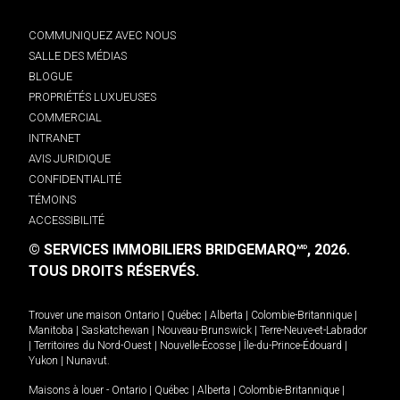
COMMUNIQUEZ AVEC NOUS
SALLE DES MÉDIAS
BLOGUE
PROPRIÉTÉS LUXUEUSES
COMMERCIAL
INTRANET
AVIS JURIDIQUE
CONFIDENTIALITÉ
TÉMOINS
ACCESSIBILITÉ
© SERVICES IMMOBILIERS BRIDGEMARQ
, 2026.
MD
TOUS DROITS RÉSERVÉS.
Trouver une maison
Ontario
|
Québec
|
Alberta
|
Colombie-Britannique
|
Manitoba
|
Saskatchewan
|
Nouveau-Brunswick
|
Terre-Neuve-et-Labrador
|
Territoires du Nord-Ouest
|
Nouvelle-Écosse
|
Île-du-Prince-Édouard
|
Yukon
|
Nunavut
.
Maisons à louer -
Ontario
|
Québec
|
Alberta
|
Colombie-Britannique
|