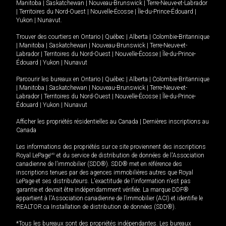
Manitoba
|
Saskatchewan
|
Nouveau-Brunswick
|
Terre-Neuve-et-Labrador
|
Territoires du Nord-Ouest
|
Nouvelle-Écosse
|
Île-du-Prince-Édouard
|
Yukon
|
Nunavut
.
Trouver des courtiers en
Ontario
|
Québec
|
Alberta
|
Colombie-Britannique
|
Manitoba
|
Saskatchewan
|
Nouveau-Brunswick
|
Terre-Neuve-et-
Labrador
|
Territoires du Nord-Ouest
|
Nouvelle-Écosse
|
Île-du-Prince-
Édouard
|
Yukon
|
Nunavut
Parcourir les bureaux en
Ontario
|
Québec
|
Alberta
|
Colombie-Britannique
|
Manitoba
|
Saskatchewan
|
Nouveau-Brunswick
|
Terre-Neuve-et-
Labrador
|
Territoires du Nord-Ouest
|
Nouvelle-Écosse
|
Île-du-Prince-
Édouard
|
Yukon
|
Nunavut
Afficher les propriétés résidentielles au Canada
|
Dernières inscriptions au
Canada
Les informations des propriétés sur ce site proviennent des inscriptions
Royal LePage
MD
et du service de distribution de données de l'Association
canadienne de l’immobilier (SDD®). SDD® met en référence des
inscriptions tenues par des agences immobilières autres que Royal
LePage et ses distributeurs. L'exactitude de l'information n'est pas
garantie et devrait être indépendamment vérifiée. La marque DDF®
appartient à l'Association canadienne de l’immobilier (ACI) et identifie le
REALTOR.ca Installation de distribution de données (SDD®).
*Tous les bureaux sont des propriétés indépendantes. Les bureaux