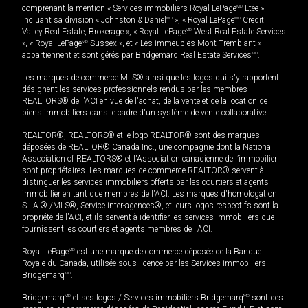
comprenant la mention « Services immobiliers Royal LePage
MD
Ltée »,
incluant sa division « Johnston & Daniel
MD
», « Royal LePage
MD
Credit
Valley Real Estate, Brokerage », « Royal LePage
MD
West Real Estate Services
», « Royal LePage
MD
Sussex », et « Les immeubles Mont-Tremblant »
appartiennent et sont gérés par Bridgemarq Real Estate Services
MD
.
Les marques de commerce MLS® ainsi que les logos qui s'y rapportent
désignent les services professionnels rendus par les membres
REALTORS® de l'ACI en vue de l'achat, de la vente et de la location de
biens immobiliers dans le cadre d'un système de vente collaborative.
REALTOR®, REALTORS® et le logo REALTOR® sont des marques
déposées de REALTOR® Canada Inc., une compagnie dont la National
Association of REALTORS® et l'Association canadienne de l’immobilier
sont propriétaires. Les marques de commerce REALTOR® servent à
distinguer les services immobiliers offerts par les courtiers et agents
immobilier en tant que membres de l'ACI. Les marques d'homologation
S.I.A.® /MLS®, Service inter-agences®, et leurs logos respectifs sont la
propriété de l'ACI, et ils servent à identifier les services immobiliers que
fournissent les courtiers et agents membres de l'ACI.
Royal LePage
MD
est une marque de commerce déposée de la Banque
Royale du Canada, utilisée sous licence par les Services immobiliers
Bridgemarq
MD
.
Bridgemarq
MD
et ses logos / Services immobiliers Bridgemarq
MD
sont des