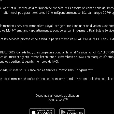
LePage
MD
et du service de distribution de données de l'Association canadienne de l’im
rmation n'est pas garantie et devrait être indépendamment vérifiée. La marque DDF® appa
la mention « Services immobiliers Royal LePage
MD
Ltée », incluant sa division « Johnst
bles Mont-Tremblant » appartiennent et sont gérés par Bridgemarq Real Estate Servic
 les services professionnels rendus par les membres REALTORS® de l'ACI en vue de l'a
TOR® Canada Inc., une compagnie dont la National Association of REALTORS® et l'
s courtiers et agents immobilier en tant que membres de l'ACI. Les marques d'homolog
ssent les courtiers et agents membres de l'ACI.
da, utilisée sous licence par les Services immobiliers Bridgemarq
MD
.
s de commerce déposées de Residential Income Fund L.P. et sont utilisées sous lice
Découvrez la nouvelle application
MD
Royal LePage