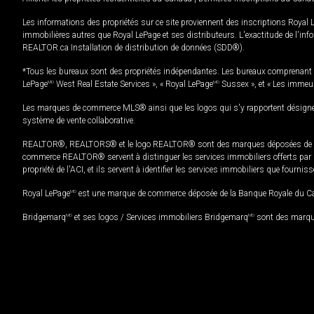
Les informations des propriétés sur ce site proviennent des inscriptions Royal 
immobilières autres que Royal LePage et ses distributeurs. L'exactitude de l'info
REALTOR.ca Installation de distribution de données (SDD®).
*Tous les bureaux sont des propriétés indépendantes. Les bureaux comprenant 
LePage
MD
West Real Estate Services », « Royal LePage
MD
Sussex », et « Les immeu
Les marques de commerce MLS® ainsi que les logos qui s'y rapportent désignent
système de vente collaborative.
REALTOR®, REALTORS® et le logo REALTOR® sont des marques déposées de REAL
commerce REALTOR® servent à distinguer les services immobiliers offerts par le
propriété de l'ACI, et ils servent à identifier les services immobiliers que fourni
Royal LePage
MD
est une marque de commerce déposée de la Banque Royale du Cana
Bridgemarq
MD
et ses logos / Services immobiliers Bridgemarq
MD
sont des marque