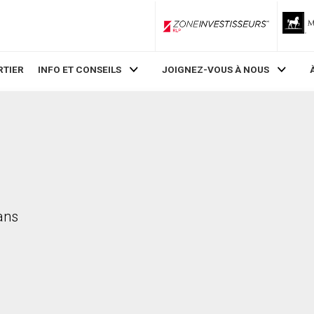
ZoneInvestisseurs RLP
RTIER
INFO ET CONSEILS
JOIGNEZ-VOUS À NOUS
ans