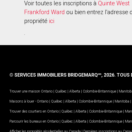
Voir toutes les inscriptions à
Quinte West
Frankford Ward
ou bien entrez l'adresse d
propriété
ici
.
© SERVICES IMMOBILIERS BRIDGEMARQ
, 2026.
TOUS D
MD
Trouver une maison
Ontario
|
Québec
|
Alberta
|
Colombie-Britannique
|
Manitob
Maisons à louer -
Ontario
|
Québec
|
Alberta
|
Colombie-Britannique
|
Manitoba
|
Trouver des courtiers en
Ontario
|
Québec
|
Alberta
|
Colombie-Britannique
|
Man
Parcourir les bureaux en
Ontario
|
Québec
|
Alberta
|
Colombie-Britannique
|
Man
Afficher les propriétés résidentielles au Canada
|
Dernières inscriptions au Cana