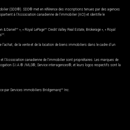
mobilier (SDD®). SDD® met en référence des inscriptions tenues par des agences
rtient à l'Association canadienne de l’immobilier (ACI) et identifie le
on & Daniel
MD
», « Royal LePage
MD
Credit Valley Real Estate, Brokerage », « Royal
es
MD
.
chat, de la vente et de la location de biens immobiliers dans le cadre d'un
Association canadienne de l’immobilier sont propriétaires. Les marques de
ation S.I.A.® /MLS®, Service inter-agences®, et leurs logos respectifs sont la
nce par Services immobiliers Bridgemarq
MD
Inc.