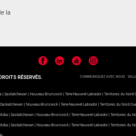
e la
Facebook
LinkedIn
YouTube
Instagram
ROITS RÉSERVÉS.
COMMUNIQUEZ AVEC NOUS
SALL
a
|
Saskatchewan
|
Nouveau-Brunswick
|
Terre-Neuve-et-Labrador
|
Territoires du Nord
Saskatchewan
|
Nouveau-Brunswick
|
Terre-Neuve-et-Labrador
|
Territoires du Nord-Ou
itoba
|
Saskatchewan
|
Nouveau-Brunswick
|
Terre-Neuve-et-Labrador
|
Territoires du 
itoba
|
Saskatchewan
|
Nouveau-Brunswick
|
Terre-Neuve-et-Labrador
|
Territoires du 
da