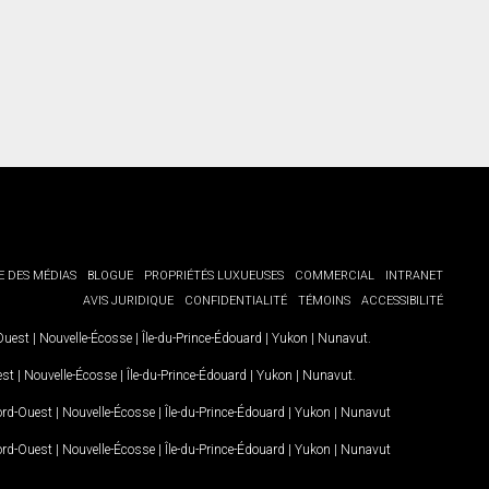
E DES MÉDIAS
BLOGUE
PROPRIÉTÉS LUXUEUSES
COMMERCIAL
INTRANET
AVIS JURIDIQUE
CONFIDENTIALITÉ
TÉMOINS
ACCESSIBILITÉ
-Ouest
|
Nouvelle-Écosse
|
Île-du-Prince-Édouard
|
Yukon
|
Nunavut
.
est
|
Nouvelle-Écosse
|
Île-du-Prince-Édouard
|
Yukon
|
Nunavut
.
Nord-Ouest
|
Nouvelle-Écosse
|
Île-du-Prince-Édouard
|
Yukon
|
Nunavut
Nord-Ouest
|
Nouvelle-Écosse
|
Île-du-Prince-Édouard
|
Yukon
|
Nunavut