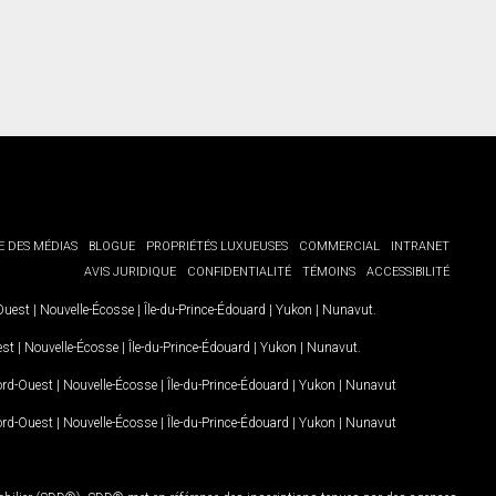
E DES MÉDIAS
BLOGUE
PROPRIÉTÉS LUXUEUSES
COMMERCIAL
INTRANET
AVIS JURIDIQUE
CONFIDENTIALITÉ
TÉMOINS
ACCESSIBILITÉ
-Ouest
|
Nouvelle-Écosse
|
Île-du-Prince-Édouard
|
Yukon
|
Nunavut
.
est
|
Nouvelle-Écosse
|
Île-du-Prince-Édouard
|
Yukon
|
Nunavut
.
Nord-Ouest
|
Nouvelle-Écosse
|
Île-du-Prince-Édouard
|
Yukon
|
Nunavut
Nord-Ouest
|
Nouvelle-Écosse
|
Île-du-Prince-Édouard
|
Yukon
|
Nunavut