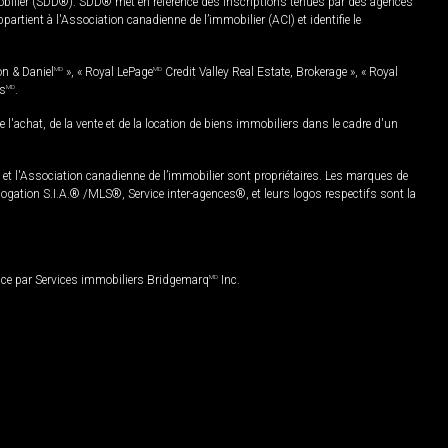
mobilier (SDD®). SDD® met en référence des inscriptions tenues par des agences
rtient à l'Association canadienne de l’immobilier (ACI) et identifie le
on & Daniel
MD
», « Royal LePage
MD
Credit Valley Real Estate, Brokerage », « Royal
es
MD
.
chat, de la vente et de la location de biens immobiliers dans le cadre d'un
Association canadienne de l’immobilier sont propriétaires. Les marques de
ation S.I.A.® /MLS®, Service inter-agences®, et leurs logos respectifs sont la
nce par Services immobiliers Bridgemarq
MD
Inc.