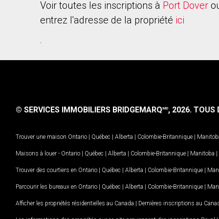
Voir toutes les inscriptions à
Port Dover
ou
entrez l'adresse de la propriété
ici
.
© SERVICES IMMOBILIERS BRIDGEMARQ
, 2026.
TOUS D
MD
Trouver une maison
Ontario
|
Québec
|
Alberta
|
Colombie-Britannique
|
Manitob
Maisons à louer -
Ontario
|
Québec
|
Alberta
|
Colombie-Britannique
|
Manitoba
|
Trouver des courtiers en
Ontario
|
Québec
|
Alberta
|
Colombie-Britannique
|
Man
Parcourir les bureaux en
Ontario
|
Québec
|
Alberta
|
Colombie-Britannique
|
Man
Afficher les propriétés résidentielles au Canada
|
Dernières inscriptions au Cana