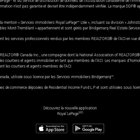
LePage
et du service de distribution de données de l'Association canadienne de l’im
rmation n'est pas garantie et devrait être indépendamment vérifiée. La marque DDF® appa
la mention « Services immobiliers Royal LePage
MD
Ltée », incluant sa division « Johnst
bles Mont-Tremblant » appartiennent et sont gérés par Bridgemarq Real Estate Servic
 les services professionnels rendus par les membres REALTORS® de l'ACI en vue de l'a
TOR® Canada Inc., une compagnie dont la National Association of REALTORS® et l'
s courtiers et agents immobilier en tant que membres de l'ACI. Les marques d'homolog
ssent les courtiers et agents membres de l'ACI.
da, utilisée sous licence par les Services immobiliers Bridgemarq
MD
.
s de commerce déposées de Residential Income Fund L.P. et sont utilisées sous lice
Découvrez la nouvelle application
MD
Royal LePage