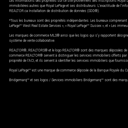
Les informations des propriétés sur ce site proviennent des inscriptions Royal 
immobilières autres que Royal LePage et ses distributeurs. L'exactitude de l'info
REALTOR.ca Installation de distribution de données (SDD®).
*Tous les bureaux sont des propriétés indépendantes. Les bureaux comprenant 
LePage
MD
West Real Estate Services », « Royal LePage
MD
Sussex », et « Les immeu
Les marques de commerce MLS® ainsi que les logos qui s'y rapportent désignent
système de vente collaborative.
REALTOR®, REALTORS® et le logo REALTOR® sont des marques déposées de REAL
commerce REALTOR® servent à distinguer les services immobiliers offerts par le
propriété de l'ACI, et ils servent à identifier les services immobiliers que fourni
Royal LePage
MD
est une marque de commerce déposée de la Banque Royale du Cana
Bridgemarq
MD
et ses logos / Services immobiliers Bridgemarq
MD
sont des marque