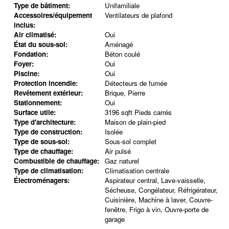
Type de bâtiment:
Unifamiliale
Accessoires/équipement
Ventilateurs de plafond
inclus:
Air climatisé:
Oui
État du sous-sol:
Aménagé
Fondation:
Béton coulé
Foyer:
Oui
Piscine:
Oui
Protection incendie:
Détecteurs de fumée
Revêtement extérieur:
Brique, Pierre
Stationnement:
Oui
Surface utile:
3196 sqft Pieds carrés
Type d'architecture:
Maison de plain-pied
Type de construction:
Isolée
Type de sous-sol:
Sous-sol complet
Type de chauffage:
Air pulsé
Combustible de chauffage:
Gaz naturel
Type de climatisation:
Climatisation centrale
Électroménagers:
Aspirateur central, Lave-vaisselle,
Sécheuse, Congélateur, Réfrigérateur,
Cuisinière, Machine à laver, Couvre-
fenêtre, Frigo à vin, Ouvre-porte de
garage