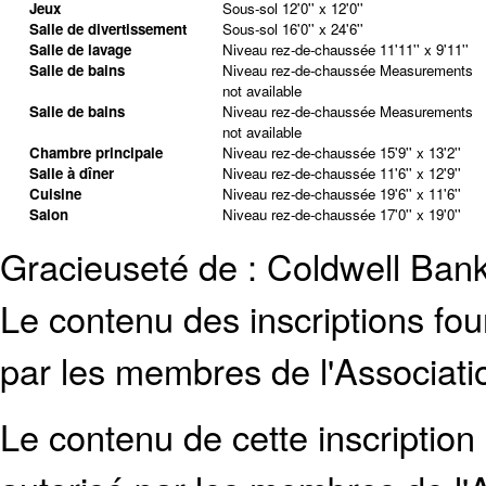
Jeux
Sous-sol
12'0'' x 12'0''
Salle de divertissement
Sous-sol
16'0'' x 24'6''
Salle de lavage
Niveau rez-de-chaussée
11'11'' x 9'11''
Salle de bains
Niveau rez-de-chaussée
Measurements
not available
Salle de bains
Niveau rez-de-chaussée
Measurements
not available
Chambre principale
Niveau rez-de-chaussée
15'9'' x 13'2''
Salle à dîner
Niveau rez-de-chaussée
11'6'' x 12'9''
Cuisine
Niveau rez-de-chaussée
19'6'' x 11'6''
Salon
Niveau rez-de-chaussée
17'0'' x 19'0''
Gracieuseté de : Coldwell Ba
Le contenu des inscriptions fo
par les membres de l'Associati
Le contenu de cette inscription