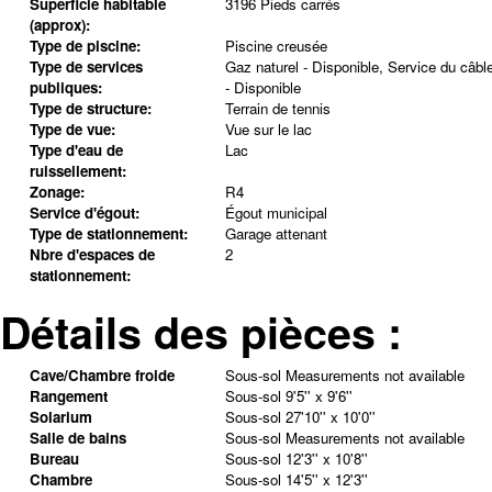
Superficie habitable
3196 Pieds carrés
(approx):
Type de piscine:
Piscine creusée
Type de services
Gaz naturel - Disponible, Service du câbl
publiques:
- Disponible
Type de structure:
Terrain de tennis
Type de vue:
Vue sur le lac
Type d'eau de
Lac
ruissellement:
Zonage:
R4
Service d'égout:
Égout municipal
Type de stationnement:
Garage attenant
Nbre d'espaces de
2
stationnement:
Détails des pièces :
Cave/Chambre froide
Sous-sol
Measurements not available
Rangement
Sous-sol
9'5'' x 9'6''
Solarium
Sous-sol
27'10'' x 10'0''
Salle de bains
Sous-sol
Measurements not available
Bureau
Sous-sol
12'3'' x 10'8''
Chambre
Sous-sol
14'5'' x 12'3''