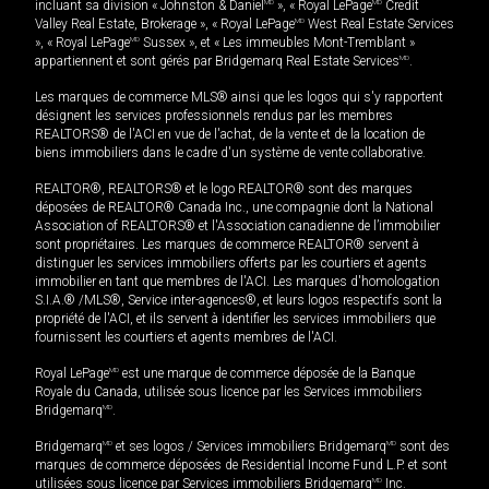
incluant sa division « Johnston & Daniel
MD
», « Royal LePage
MD
Credit
Valley Real Estate, Brokerage », « Royal LePage
MD
West Real Estate Services
», « Royal LePage
MD
Sussex », et « Les immeubles Mont-Tremblant »
appartiennent et sont gérés par Bridgemarq Real Estate Services
MD
.
Les marques de commerce MLS® ainsi que les logos qui s'y rapportent
désignent les services professionnels rendus par les membres
REALTORS® de l'ACI en vue de l'achat, de la vente et de la location de
biens immobiliers dans le cadre d'un système de vente collaborative.
REALTOR®, REALTORS® et le logo REALTOR® sont des marques
déposées de REALTOR® Canada Inc., une compagnie dont la National
Association of REALTORS® et l'Association canadienne de l’immobilier
sont propriétaires. Les marques de commerce REALTOR® servent à
distinguer les services immobiliers offerts par les courtiers et agents
immobilier en tant que membres de l'ACI. Les marques d'homologation
S.I.A.® /MLS®, Service inter-agences®, et leurs logos respectifs sont la
propriété de l'ACI, et ils servent à identifier les services immobiliers que
fournissent les courtiers et agents membres de l'ACI.
Royal LePage
MD
est une marque de commerce déposée de la Banque
Royale du Canada, utilisée sous licence par les Services immobiliers
Bridgemarq
MD
.
Bridgemarq
MD
et ses logos / Services immobiliers Bridgemarq
MD
sont des
marques de commerce déposées de Residential Income Fund L.P. et sont
utilisées sous licence par Services immobiliers Bridgemarq
MD
Inc.