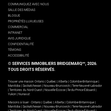
COMMUNIQUEZ AVEC NOUS
SALLE DES MÉDIAS
BLOGUE
PROPRIÉTÉS LUXUEUSES
COMMERCIAL
INTRANET
AVIS JURIDIQUE
CONFIDENTIALITÉ
TÉMOINS
ACCESSIBILITÉ
© SERVICES IMMOBILIERS BRIDGEMARQ
, 2026.
MD
TOUS DROITS RÉSERVÉS.
Trouver une maison
Ontario
|
Québec
|
Alberta
|
Colombie-Britannique
|
Manitoba
|
Saskatchewan
|
Nouveau-Brunswick
|
Terre-Neuve-et-Labrador
|
Territoires du Nord-Ouest
|
Nouvelle-Écosse
|
Île-du-Prince-Édouard
|
Yukon
|
Nunavut
.
Maisons à louer -
Ontario
|
Québec
|
Alberta
|
Colombie-Britannique
|
Manitoba
|
Saskatchewan
|
Nouveau-Brunswick
|
Terre-Neuve-et-Labrador
|
Territoires du Nord-Ouest
|
Nouvelle-Écosse
|
Île-du-Prince-Édouard
|