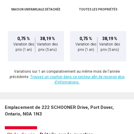
MAISON UNIFAMILIALE DÉTACHÉE
TOUTES LES PROPRIÉTÉS
0,75 %
38,19 %
0,75 %
38,19 %
Variation des
Variation des
Variation des
Variation des
prix
(1 an)
prix
(5 ans)
prix
(1 an)
prix
(5 ans)
Variations sur 1 an comparativement au même mois de l'année
précédente.
Trouvez un courtier dans ce secteur afin de recevoir plus
d'informations.
Emplacement de 222 SCHOONER Drive, Port Dover,
Ontario, N0A 1N3