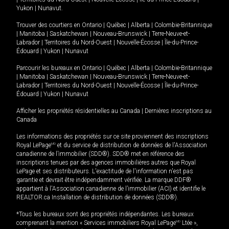
Yukon
|
Nunavut
.
Trouver des courtiers en
Ontario
|
Québec
|
Alberta
|
Colombie-Britannique
|
Manitoba
|
Saskatchewan
|
Nouveau-Brunswick
|
Terre-Neuve-et-
Labrador
|
Territoires du Nord-Ouest
|
Nouvelle-Écosse
|
Île-du-Prince-
Édouard
|
Yukon
|
Nunavut
Parcourir les bureaux en
Ontario
|
Québec
|
Alberta
|
Colombie-Britannique
|
Manitoba
|
Saskatchewan
|
Nouveau-Brunswick
|
Terre-Neuve-et-
Labrador
|
Territoires du Nord-Ouest
|
Nouvelle-Écosse
|
Île-du-Prince-
Édouard
|
Yukon
|
Nunavut
Afficher les propriétés résidentielles au Canada
|
Dernières inscriptions au
Canada
Les informations des propriétés sur ce site proviennent des inscriptions
Royal LePage
MD
et du service de distribution de données de l'Association
canadienne de l’immobilier (SDD®). SDD® met en référence des
inscriptions tenues par des agences immobilières autres que Royal
LePage et ses distributeurs. L'exactitude de l'information n'est pas
garantie et devrait être indépendamment vérifiée. La marque DDF®
appartient à l'Association canadienne de l’immobilier (ACI) et identifie le
REALTOR.ca Installation de distribution de données (SDD®).
*Tous les bureaux sont des propriétés indépendantes. Les bureaux
comprenant la mention « Services immobiliers Royal LePage
MD
Ltée »,