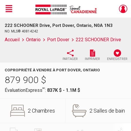
Menu
222 SCHOONER Drive, Port Dover, Ontario, N0A 1N3
Live
En Direct
NO. MLS® 40814242
Accueil
Ontario
Port Dover
222 SCHOONER Drive
PARTAGER
IMPRIMER
ENREGISTRER
COPROPRIÉTÉ À VENDRE À PORT DOVER, ONTARIO
879 900
$
MC
ÉvaluationExpress
:
837K $ - 1.1M $
2 Chambres
2 Salles de bain