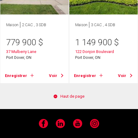
Maison
2 CAC , 3 SDB
Maison
3 CAC , 4 SDB
779 900
$
1 149 900
$
37 Mulberry Lane
122 Donjon Boulevard
Port Dover, ON
Port Dover, ON
Enregistrer
Voir
Enregistrer
Voir
Haut de page
Facebook
LinkedIn
YouTube
Instagram