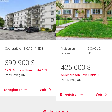
Copropriété
1 CAC , 1 SDB
Maison en
2 CAC , 2
rangée
SDB
399 900
$
425 000
$
12 St Andrew Street Unit# 103
Port Dover, ON
6 Richardson Drive Unit# 30
Port Dover, ON
Enregistrer
Voir
Enregistrer
Voir
Haut de page