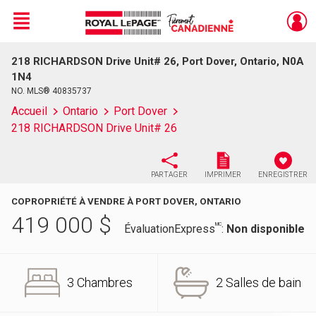
Menu
218 RICHARDSON Drive Unit# 26, Port Dover, Ontario, N0A
Live
En Direct
1N4
NO. MLS® 40835737
Accueil
Ontario
Port Dover
218 RICHARDSON Drive Unit# 26
PARTAGER
IMPRIMER
ENREGISTRER
COPROPRIÉTÉ À VENDRE À PORT DOVER, ONTARIO
419 000
$
MC
ÉvaluationExpress
:
Non disponible
3 Chambres
2 Salles de bain