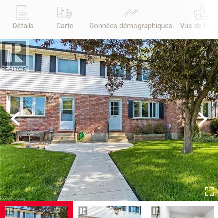
Détails
Carte
Données démographiques
Vue de la r
Previous
Next