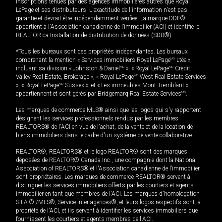
inscriptions tenues par des agences immobilières autres que Royal
LePage et ses distributeurs. L'exactitude de l'information n'est pas
garantie et devrait être indépendamment vérifiée. La marque DDF®
appartient à l'Association canadienne de l’immobilier (ACI) et identifie le
REALTOR.ca Installation de distribution de données (SDD®).
*Tous les bureaux sont des propriétés indépendantes. Les bureaux
comprenant la mention « Services immobiliers Royal LePage
MD
Ltée »,
incluant sa division « Johnston & Daniel
MD
», « Royal LePage
MD
Credit
Valley Real Estate, Brokerage », « Royal LePage
MD
West Real Estate Services
», « Royal LePage
MD
Sussex », et « Les immeubles Mont-Tremblant »
appartiennent et sont gérés par Bridgemarq Real Estate Services
MD
.
Les marques de commerce MLS® ainsi que les logos qui s'y rapportent
désignent les services professionnels rendus par les membres
REALTORS® de l'ACI en vue de l'achat, de la vente et de la location de
biens immobiliers dans le cadre d'un système de vente collaborative.
REALTOR®, REALTORS® et le logo REALTOR® sont des marques
déposées de REALTOR® Canada Inc., une compagnie dont la National
Association of REALTORS® et l'Association canadienne de l’immobilier
sont propriétaires. Les marques de commerce REALTOR® servent à
distinguer les services immobiliers offerts par les courtiers et agents
immobilier en tant que membres de l'ACI. Les marques d'homologation
S.I.A.® /MLS®, Service inter-agences®, et leurs logos respectifs sont la
propriété de l'ACI, et ils servent à identifier les services immobiliers que
fournissent les courtiers et agents membres de l'ACI.