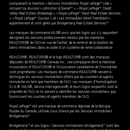
comprenant la mention « Services immobiliers Royal LePage
MD
Ltée »,
incluant sa division « Johnston & Daniel
MD
», « Royal LePage
MD
Credit
Valley Real Estate, Brokerage », « Royal LePage
MD
West Real Estate Services
», « Royal LePage
MD
Sussex », et « Les immeubles Mont-Tremblant »
appartiennent et sont gérés par Bridgemarq Real Estate Services
MD
.
Les marques de commerce MLS® ainsi que les logos qui s'y rapportent
désignent les services professionnels rendus par les membres
REALTORS® de l'ACI en vue de l'achat, de la vente et de la location de
biens immobiliers dans le cadre d'un système de vente collaborative.
REALTOR®, REALTORS® et le logo REALTOR® sont des marques
déposées de REALTOR® Canada Inc., une compagnie dont la National
Association of REALTORS® et l'Association canadienne de l’immobilier
sont propriétaires. Les marques de commerce REALTOR® servent à
distinguer les services immobiliers offerts par les courtiers et agents
immobilier en tant que membres de l'ACI. Les marques d'homologation
S.I.A.® /MLS®, Service inter-agences®, et leurs logos respectifs sont la
propriété de l'ACI, et ils servent à identifier les services immobiliers que
fournissent les courtiers et agents membres de l'ACI.
Royal LePage
MD
est une marque de commerce déposée de la Banque
Royale du Canada, utilisée sous licence par les Services immobiliers
Bridgemarq
MD
.
Bridgemarq
MD
et ses logos / Services immobiliers Bridgemarq
MD
sont des