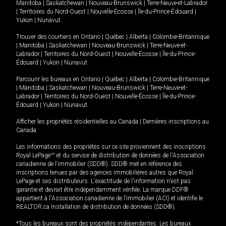
Manitoba
|
Saskatchewan
|
Nouveau-Brunswick
|
Terre-Neuve-et-Labrador
|
Territoires du Nord-Ouest
|
Nouvelle-Écosse
|
Île-du-Prince-Édouard
|
Yukon
|
Nunavut
.
Trouver des courtiers en
Ontario
|
Québec
|
Alberta
|
Colombie-Britannique
|
Manitoba
|
Saskatchewan
|
Nouveau-Brunswick
|
Terre-Neuve-et-
Labrador
|
Territoires du Nord-Ouest
|
Nouvelle-Écosse
|
Île-du-Prince-
Édouard
|
Yukon
|
Nunavut
Parcourir les bureaux en
Ontario
|
Québec
|
Alberta
|
Colombie-Britannique
|
Manitoba
|
Saskatchewan
|
Nouveau-Brunswick
|
Terre-Neuve-et-
Labrador
|
Territoires du Nord-Ouest
|
Nouvelle-Écosse
|
Île-du-Prince-
Édouard
|
Yukon
|
Nunavut
Afficher les propriétés résidentielles au Canada
|
Dernières inscriptions au
Canada
Les informations des propriétés sur ce site proviennent des inscriptions
Royal LePage
MD
et du service de distribution de données de l'Association
canadienne de l’immobilier (SDD®). SDD® met en référence des
inscriptions tenues par des agences immobilières autres que Royal
LePage et ses distributeurs. L'exactitude de l'information n'est pas
garantie et devrait être indépendamment vérifiée. La marque DDF®
appartient à l'Association canadienne de l’immobilier (ACI) et identifie le
REALTOR.ca Installation de distribution de données (SDD®).
*Tous les bureaux sont des propriétés indépendantes. Les bureaux