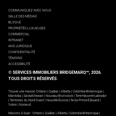
COMMUNIQUEZ AVEC NOUS
SALLE DES MÉDIAS
BLOGUE
PROPRIÉTÉS LUXUEUSES
COMMERCIAL
INTRANET
AVIS JURIDIQUE
CONFIDENTIALITÉ
TÉMOINS
ACCESSIBILITÉ
© SERVICES IMMOBILIERS BRIDGEMARQ
, 2026.
MD
TOUS DROITS RÉSERVÉS.
Trouver une maison
Ontario
|
Québec
|
Alberta
|
Colombie-Britannique
|
Manitoba
|
Saskatchewan
|
Nouveau-Brunswick
|
Terre-Neuve-et-Labrador
|
Territoires du Nord-Ouest
|
Nouvelle-Écosse
|
Île-du-Prince-Édouard
|
Yukon
|
Nunavut
.
Maisons à louer -
Ontario
|
Québec
|
Alberta
|
Colombie-Britannique
|