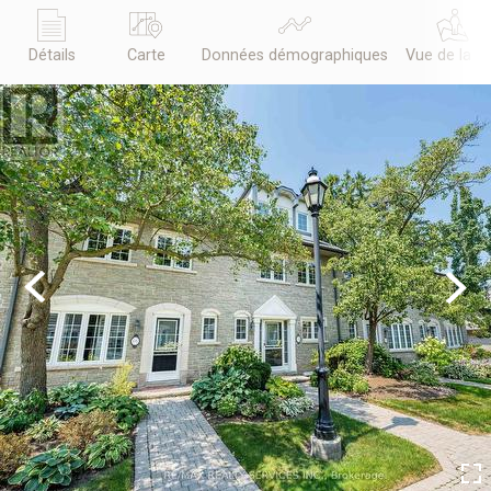
Détails
Carte
Données démographiques
Vue de la r
Previous
Next