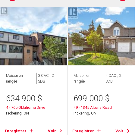
Maison en
3 CAC , 2
Maison en
4 CAC , 2
rangée
SDB
rangée
SDB
634 900
$
699 000
$
4 - 765 Oklahoma Drive
49 - 1345 Altona Road
Pickering, ON
Pickering, ON
Enregistrer
Voir
Enregistrer
Voir