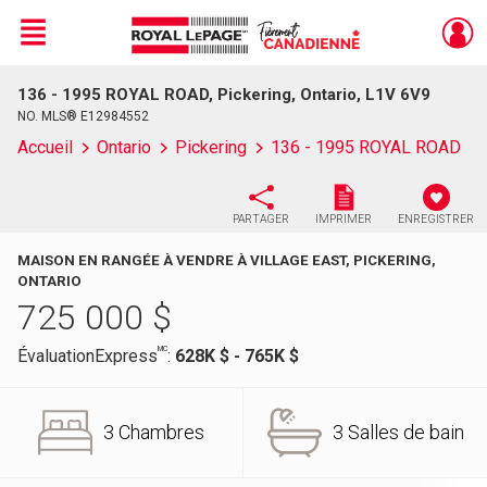
Menu
136 - 1995 ROYAL ROAD, Pickering, Ontario, L1V 6V9
Live
En Direct
NO. MLS® E12984552
Accueil
Ontario
Pickering
136 - 1995 ROYAL ROAD
PARTAGER
IMPRIMER
ENREGISTRER
MAISON EN RANGÉE À VENDRE À VILLAGE EAST, PICKERING,
ONTARIO
725 000
$
MC
ÉvaluationExpress
:
628K $ - 765K $
3 Chambres
3 Salles de bain