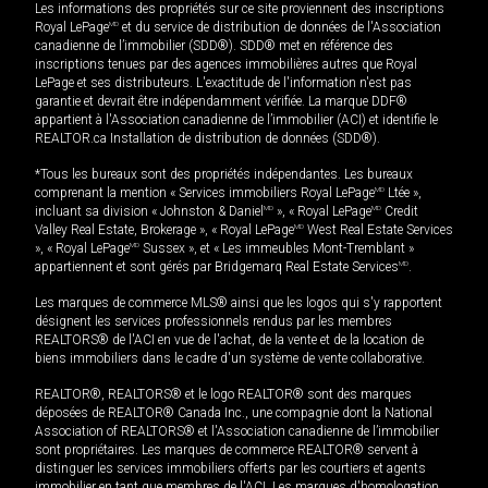
Les informations des propriétés sur ce site proviennent des inscriptions
Royal LePage
MD
et du service de distribution de données de l'Association
canadienne de l’immobilier (SDD®). SDD® met en référence des
inscriptions tenues par des agences immobilières autres que Royal
LePage et ses distributeurs. L'exactitude de l'information n'est pas
garantie et devrait être indépendamment vérifiée. La marque DDF®
appartient à l'Association canadienne de l’immobilier (ACI) et identifie le
REALTOR.ca Installation de distribution de données (SDD®).
*Tous les bureaux sont des propriétés indépendantes. Les bureaux
comprenant la mention « Services immobiliers Royal LePage
MD
Ltée »,
incluant sa division « Johnston & Daniel
MD
», « Royal LePage
MD
Credit
Valley Real Estate, Brokerage », « Royal LePage
MD
West Real Estate Services
», « Royal LePage
MD
Sussex », et « Les immeubles Mont-Tremblant »
appartiennent et sont gérés par Bridgemarq Real Estate Services
MD
.
Les marques de commerce MLS® ainsi que les logos qui s'y rapportent
désignent les services professionnels rendus par les membres
REALTORS® de l'ACI en vue de l'achat, de la vente et de la location de
biens immobiliers dans le cadre d'un système de vente collaborative.
REALTOR®, REALTORS® et le logo REALTOR® sont des marques
déposées de REALTOR® Canada Inc., une compagnie dont la National
Association of REALTORS® et l'Association canadienne de l’immobilier
sont propriétaires. Les marques de commerce REALTOR® servent à
distinguer les services immobiliers offerts par les courtiers et agents
immobilier en tant que membres de l'ACI. Les marques d'homologation