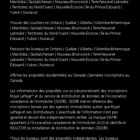
Manitoba
|
Saskatchewan
|
Nouveau-Brunswick
|
Terre-Neuve-et-Labrador
|
Territoires du Nord-Ouest
|
Nouvelle-Écosse
|
Île-du-Prince-Édouard
|
Yukon
|
Nunavut
.
Trouver des courtiers en
Ontario
|
Québec
|
Alberta
|
Colombie-Britannique
|
Manitoba
|
Saskatchewan
|
Nouveau-Brunswick
|
Terre-Neuve-et-
Labrador
|
Territoires du Nord-Ouest
|
Nouvelle-Écosse
|
Île-du-Prince-
Édouard
|
Yukon
|
Nunavut
Parcourir les bureaux en
Ontario
|
Québec
|
Alberta
|
Colombie-Britannique
|
Manitoba
|
Saskatchewan
|
Nouveau-Brunswick
|
Terre-Neuve-et-
Labrador
|
Territoires du Nord-Ouest
|
Nouvelle-Écosse
|
Île-du-Prince-
Édouard
|
Yukon
|
Nunavut
Afficher les propriétés résidentielles au Canada
|
Dernières inscriptions au
Canada
Les informations des propriétés sur ce site proviennent des inscriptions
Royal LePage
MD
et du service de distribution de données de l'Association
canadienne de l’immobilier (SDD®). SDD® met en référence des
inscriptions tenues par des agences immobilières autres que Royal
LePage et ses distributeurs. L'exactitude de l'information n'est pas
garantie et devrait être indépendamment vérifiée. La marque DDF®
appartient à l'Association canadienne de l’immobilier (ACI) et identifie le
REALTOR.ca Installation de distribution de données (SDD®).
*Tous les bureaux sont des propriétés indépendantes. Les bureaux