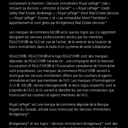
comprenant la mention « Services immobiliers Royal LePage
MD
Ltée »,
incluant sa division « Johnston & Daniel
MD
», « Royal LePage
MD
Credit
Valley Real Estate, Brokerage », « Royal LePage
MD
West Real Estate Services
», « Royal LePage
MD
Sussex », et « Les immeubles Mont-Tremblant »
appartiennent et sont gérés par Bridgemarq Real Estate Services
MD
.
Les marques de commerce MLS® ainsi que les logos qui s'y rapportent
désignent les services professionnels rendus par les membres
REALTORS® de l'ACI en vue de l'achat, de la vente et de la location de
biens immobiliers dans le cadre d'un système de vente collaborative.
REALTOR®, REALTORS® et le logo REALTOR® sont des marques
déposées de REALTOR® Canada Inc., une compagnie dont la National
Association of REALTORS® et l'Association canadienne de l’immobilier
sont propriétaires. Les marques de commerce REALTOR® servent à
distinguer les services immobiliers offerts par les courtiers et agents
immobilier en tant que membres de l'ACI. Les marques d'homologation
S.I.A.® /MLS®, Service inter-agences®, et leurs logos respectifs sont la
propriété de l'ACI, et ils servent à identifier les services immobiliers que
fournissent les courtiers et agents membres de l'ACI.
Royal LePage
MD
est une marque de commerce déposée de la Banque
Royale du Canada, utilisée sous licence par les Services immobiliers
Bridgemarq
MD
.
Bridgemarq
MD
et ses logos / Services immobiliers Bridgemarq
MD
sont des