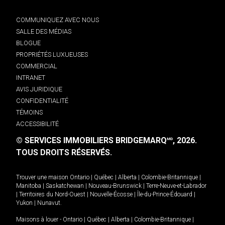
COMMUNIQUEZ AVEC NOUS
SALLE DES MÉDIAS
BLOGUE
PROPRIÉTÉS LUXUEUSES
COMMERCIAL
INTRANET
AVIS JURIDIQUE
CONFIDENTIALITÉ
TÉMOINS
ACCESSIBILITÉ
© SERVICES IMMOBILIERS BRIDGEMARQ
, 2026.
MD
TOUS DROITS RÉSERVÉS.
Trouver une maison
Ontario
|
Québec
|
Alberta
|
Colombie-Britannique
|
Manitoba
|
Saskatchewan
|
Nouveau-Brunswick
|
Terre-Neuve-et-Labrador
|
Territoires du Nord-Ouest
|
Nouvelle-Écosse
|
Île-du-Prince-Édouard
|
Yukon
|
Nunavut
.
Maisons à louer -
Ontario
|
Québec
|
Alberta
|
Colombie-Britannique
|