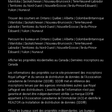
Manitoba
|
Saskatchewan
|
Nouveau-Brunswick
|
Terre-Neuve-et-Labrador
|
Territoires du Nord-Ouest
|
Nouvelle-Écosse
|
Île-du-Prince-Édouard
|
Yukon
|
Nunavut
.
Trouver des courtiers en
Ontario
|
Québec
|
Alberta
|
Colombie-Britannique
|
Manitoba
|
Saskatchewan
|
Nouveau-Brunswick
|
Terre-Neuve-et-
Labrador
|
Territoires du Nord-Ouest
|
Nouvelle-Écosse
|
Île-du-Prince-
Édouard
|
Yukon
|
Nunavut
Parcourir les bureaux en
Ontario
|
Québec
|
Alberta
|
Colombie-Britannique
|
Manitoba
|
Saskatchewan
|
Nouveau-Brunswick
|
Terre-Neuve-et-
Labrador
|
Territoires du Nord-Ouest
|
Nouvelle-Écosse
|
Île-du-Prince-
Édouard
|
Yukon
|
Nunavut
Afficher les propriétés résidentielles au Canada
|
Dernières inscriptions au
Canada
Les informations des propriétés sur ce site proviennent des inscriptions
Royal LePage
MD
et du service de distribution de données de l'Association
canadienne de l’immobilier (SDD®). SDD® met en référence des
inscriptions tenues par des agences immobilières autres que Royal
LePage et ses distributeurs. L'exactitude de l'information n'est pas
garantie et devrait être indépendamment vérifiée. La marque DDF®
appartient à l'Association canadienne de l’immobilier (ACI) et identifie le
REALTOR.ca Installation de distribution de données (SDD®).
*Tous les bureaux sont des propriétés indépendantes. Les bureaux