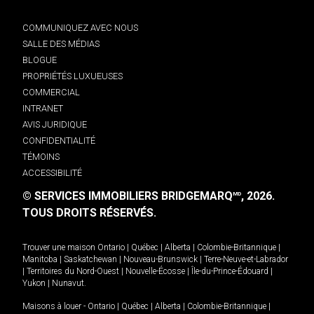
COMMUNIQUEZ AVEC NOUS
SALLE DES MÉDIAS
BLOGUE
PROPRIÉTÉS LUXUEUSES
COMMERCIAL
INTRANET
AVIS JURIDIQUE
CONFIDENTIALITÉ
TÉMOINS
ACCESSIBILITÉ
© SERVICES IMMOBILIERS BRIDGEMARQ
, 2026.
MD
TOUS DROITS RÉSERVÉS.
Trouver une maison
Ontario
|
Québec
|
Alberta
|
Colombie-Britannique
|
Manitoba
|
Saskatchewan
|
Nouveau-Brunswick
|
Terre-Neuve-et-Labrador
|
Territoires du Nord-Ouest
|
Nouvelle-Écosse
|
Île-du-Prince-Édouard
|
Yukon
|
Nunavut
.
Maisons à louer -
Ontario
|
Québec
|
Alberta
|
Colombie-Britannique
|