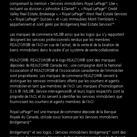
comprenant la mention « Services immobiliers Royal LePage
MD
Ltée »,
incluant sa division « Johnston & Daniel
MD
», « Royal LePage
MD
Credit
Valley Real Estate, Brokerage », « Royal LePage
MD
West Real Estate Services
», « Royal LePage
MD
Sussex », et « Les immeubles Mont-Tremblant »
appartiennent et sont gérés par Bridgemarq Real Estate Services
MD
.
Les marques de commerce MLS® ainsi que les logos qui s'y rapportent
désignent les services professionnels rendus par les membres
REALTORS® de l'ACI en vue de l'achat, de la vente et de la location de
biens immobiliers dans le cadre d'un système de vente collaborative.
REALTOR®, REALTORS® et le logo REALTOR® sont des marques
déposées de REALTOR® Canada Inc., une compagnie dont la National
Association of REALTORS® et l'Association canadienne de l’immobilier
sont propriétaires. Les marques de commerce REALTOR® servent à
distinguer les services immobiliers offerts par les courtiers et agents
immobilier en tant que membres de l'ACI. Les marques d'homologation
S.I.A.® /MLS®, Service inter-agences®, et leurs logos respectifs sont la
propriété de l'ACI, et ils servent à identifier les services immobiliers que
fournissent les courtiers et agents membres de l'ACI.
Royal LePage
MD
est une marque de commerce déposée de la Banque
Royale du Canada, utilisée sous licence par les Services immobiliers
Bridgemarq
MD
.
Bridgemarq
MD
et ses logos / Services immobiliers Bridgemarq
MD
sont des