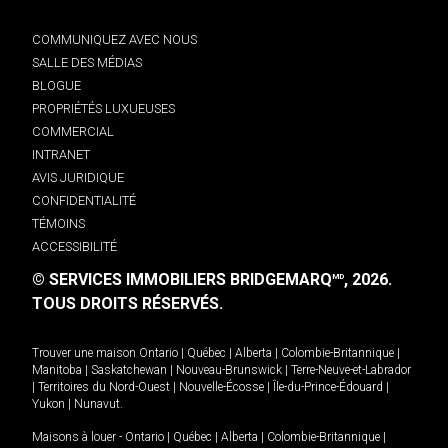
COMMUNIQUEZ AVEC NOUS
SALLE DES MÉDIAS
BLOGUE
PROPRIÉTÉS LUXUEUSES
COMMERCIAL
INTRANET
AVIS JURIDIQUE
CONFIDENTIALITÉ
TÉMOINS
ACCESSIBILITÉ
© SERVICES IMMOBILIERS BRIDGEMARQ
, 2026.
MD
TOUS DROITS RÉSERVÉS.
Trouver une maison
Ontario
|
Québec
|
Alberta
|
Colombie-Britannique
|
Manitoba
|
Saskatchewan
|
Nouveau-Brunswick
|
Terre-Neuve-et-Labrador
|
Territoires du Nord-Ouest
|
Nouvelle-Écosse
|
Île-du-Prince-Édouard
|
Yukon
|
Nunavut
.
Maisons à louer -
Ontario
|
Québec
|
Alberta
|
Colombie-Britannique
|