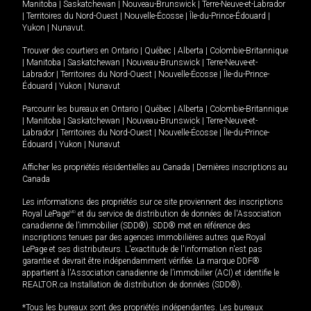
Manitoba
|
Saskatchewan
|
Nouveau-Brunswick
|
Terre-Neuve-et-Labrador
|
Territoires du Nord-Ouest
|
Nouvelle-Écosse
|
Île-du-Prince-Édouard
|
Yukon
|
Nunavut
.
Trouver des courtiers en
Ontario
|
Québec
|
Alberta
|
Colombie-Britannique
|
Manitoba
|
Saskatchewan
|
Nouveau-Brunswick
|
Terre-Neuve-et-
Labrador
|
Territoires du Nord-Ouest
|
Nouvelle-Écosse
|
Île-du-Prince-
Édouard
|
Yukon
|
Nunavut
Parcourir les bureaux en
Ontario
|
Québec
|
Alberta
|
Colombie-Britannique
|
Manitoba
|
Saskatchewan
|
Nouveau-Brunswick
|
Terre-Neuve-et-
Labrador
|
Territoires du Nord-Ouest
|
Nouvelle-Écosse
|
Île-du-Prince-
Édouard
|
Yukon
|
Nunavut
Afficher les propriétés résidentielles au Canada
|
Dernières inscriptions au
Canada
Les informations des propriétés sur ce site proviennent des inscriptions
Royal LePage
MD
et du service de distribution de données de l'Association
canadienne de l’immobilier (SDD®). SDD® met en référence des
inscriptions tenues par des agences immobilières autres que Royal
LePage et ses distributeurs. L'exactitude de l'information n'est pas
garantie et devrait être indépendamment vérifiée. La marque DDF®
appartient à l'Association canadienne de l’immobilier (ACI) et identifie le
REALTOR.ca Installation de distribution de données (SDD®).
*Tous les bureaux sont des propriétés indépendantes. Les bureaux