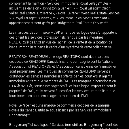
comprenant la mention « Services immobiliers Royal LePage
MD
Ltée »,
incluant sa division « Johnston & Daniel
MD
», « Royal LePage
MD
Credit
Valley Real Estate, Brokerage », « Royal LePage
MD
West Real Estate Services
», « Royal LePage
MD
Sussex », et « Les immeubles Mont-Tremblant »
appartiennent et sont gérés par Bridgemarq Real Estate Services
MD
.
Les marques de commerce MLS® ainsi que les logos qui s'y rapportent
désignent les services professionnels rendus par les membres
REALTORS® de l'ACI en vue de l'achat, de la vente et de la location de
biens immobiliers dans le cadre d'un système de vente collaborative.
REALTOR®, REALTORS® et le logo REALTOR® sont des marques
déposées de REALTOR® Canada Inc., une compagnie dont la National
Association of REALTORS® et l'Association canadienne de l’immobilier
sont propriétaires. Les marques de commerce REALTOR® servent à
distinguer les services immobiliers offerts par les courtiers et agents
immobilier en tant que membres de l'ACI. Les marques d'homologation
S.I.A.® /MLS®, Service inter-agences®, et leurs logos respectifs sont la
propriété de l'ACI, et ils servent à identifier les services immobiliers que
fournissent les courtiers et agents membres de l'ACI.
Royal LePage
MD
est une marque de commerce déposée de la Banque
Royale du Canada, utilisée sous licence par les Services immobiliers
Bridgemarq
MD
.
Bridgemarq
MD
et ses logos / Services immobiliers Bridgemarq
MD
sont des