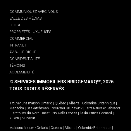
COMMUNIQUEZ AVEC NOUS
SALLE DES MÉDIAS
BLOGUE
PROPRIÉTÉS LUXUEUSES
COMMERCIAL
INTRANET
AVIS JURIDIQUE
CONFIDENTIALITÉ
TÉMOINS
ACCESSIBILITÉ
© SERVICES IMMOBILIERS BRIDGEMARQ
, 2026.
MD
TOUS DROITS RÉSERVÉS.
Trouver une maison
Ontario
|
Québec
|
Alberta
|
Colombie-Britannique
|
Manitoba
|
Saskatchewan
|
Nouveau-Brunswick
|
Terre-Neuve-et-Labrador
|
Territoires du Nord-Ouest
|
Nouvelle-Écosse
|
Île-du-Prince-Édouard
|
Yukon
|
Nunavut
.
Maisons à louer -
Ontario
|
Québec
|
Alberta
|
Colombie-Britannique
|