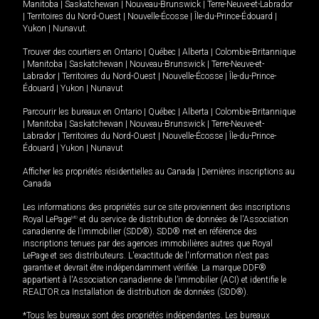
Manitoba
|
Saskatchewan
|
Nouveau-Brunswick
|
Terre-Neuve-et-Labrador
|
Territoires du Nord-Ouest
|
Nouvelle-Écosse
|
Île-du-Prince-Édouard
|
Yukon
|
Nunavut
.
Trouver des courtiers en
Ontario
|
Québec
|
Alberta
|
Colombie-Britannique
|
Manitoba
|
Saskatchewan
|
Nouveau-Brunswick
|
Terre-Neuve-et-
Labrador
|
Territoires du Nord-Ouest
|
Nouvelle-Écosse
|
Île-du-Prince-
Édouard
|
Yukon
|
Nunavut
Parcourir les bureaux en
Ontario
|
Québec
|
Alberta
|
Colombie-Britannique
|
Manitoba
|
Saskatchewan
|
Nouveau-Brunswick
|
Terre-Neuve-et-
Labrador
|
Territoires du Nord-Ouest
|
Nouvelle-Écosse
|
Île-du-Prince-
Édouard
|
Yukon
|
Nunavut
Afficher les propriétés résidentielles au Canada
|
Dernières inscriptions au
Canada
Les informations des propriétés sur ce site proviennent des inscriptions
Royal LePage
MD
et du service de distribution de données de l'Association
canadienne de l’immobilier (SDD®). SDD® met en référence des
inscriptions tenues par des agences immobilières autres que Royal
LePage et ses distributeurs. L'exactitude de l'information n'est pas
garantie et devrait être indépendamment vérifiée. La marque DDF®
appartient à l'Association canadienne de l’immobilier (ACI) et identifie le
REALTOR.ca Installation de distribution de données (SDD®).
*Tous les bureaux sont des propriétés indépendantes. Les bureaux