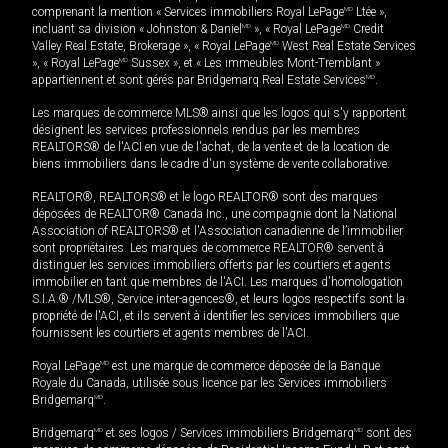
comprenant la mention « Services immobiliers Royal LePage
MD
Ltée »,
incluant sa division « Johnston & Daniel
MD
», « Royal LePage
MD
Credit
Valley Real Estate, Brokerage », « Royal LePage
MD
West Real Estate Services
», « Royal LePage
MD
Sussex », et « Les immeubles Mont-Tremblant »
appartiennent et sont gérés par Bridgemarq Real Estate Services
MD
.
Les marques de commerce MLS® ainsi que les logos qui s'y rapportent
désignent les services professionnels rendus par les membres
REALTORS® de l'ACI en vue de l'achat, de la vente et de la location de
biens immobiliers dans le cadre d'un système de vente collaborative.
REALTOR®, REALTORS® et le logo REALTOR® sont des marques
déposées de REALTOR® Canada Inc., une compagnie dont la National
Association of REALTORS® et l'Association canadienne de l’immobilier
sont propriétaires. Les marques de commerce REALTOR® servent à
distinguer les services immobiliers offerts par les courtiers et agents
immobilier en tant que membres de l'ACI. Les marques d'homologation
S.I.A.® /MLS®, Service inter-agences®, et leurs logos respectifs sont la
propriété de l'ACI, et ils servent à identifier les services immobiliers que
fournissent les courtiers et agents membres de l'ACI.
Royal LePage
MD
est une marque de commerce déposée de la Banque
Royale du Canada, utilisée sous licence par les Services immobiliers
Bridgemarq
MD
.
Bridgemarq
MD
et ses logos / Services immobiliers Bridgemarq
MD
sont des